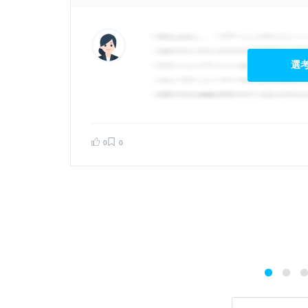
選
0
0
告する