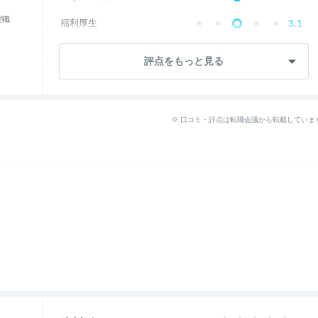
理職
福利厚生
3.1
成長・将来性
4.1
評点をもっと見る
社員・管理職
2.2
ワークライフ
3.5
※ 口コミ・評点は転職会議から転載していま
--
女性の働きやすさ
入社後のギャップ
2.9
退職理由
2.2