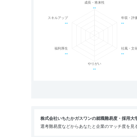
成長・将来性
--
スキルアップ
年収・評
--
--
福利厚生
社風・文
--
--
やりがい
--
株式会社いちたかガスワンの就職難易度・採用大
選考難易度などからあなたと企業のマッチ度を見