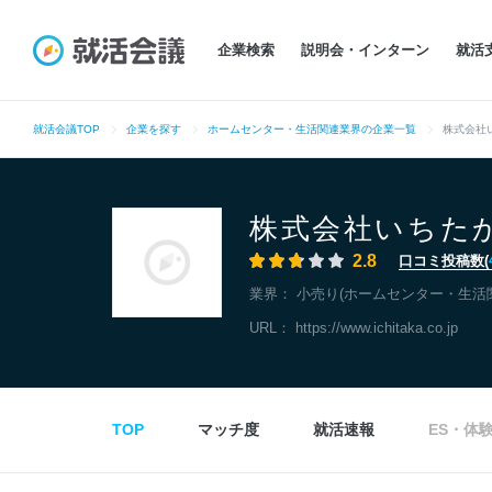
企業検索
説明会・インターン
就活
就活会議TOP
企業を探す
ホームセンター・生活関連業界の企業一覧
株式会社
株式会社いちた
2.8
口コミ投稿数(
業界：
小売り(ホームセンター・生活
URL：
https://www.ichitaka.co.jp
TOP
マッチ度
就活速報
ES・体