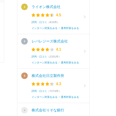
ライオン株式会社
面接官/学生
4.5
評判・口コミ
（810件）
雰囲気
インターン対策をみる
/
選考対策をみる
レバレジーズ株式会社
4.1
選考速報を
評判・口コミ
（2331件）
インターン対策をみる
/
選考対策をみる
株式会社日立製作所
4.3
0
0
評判・口コミ
（7274件）
インターン対策をみる
/
選考対策をみる
株式会社りそな銀行