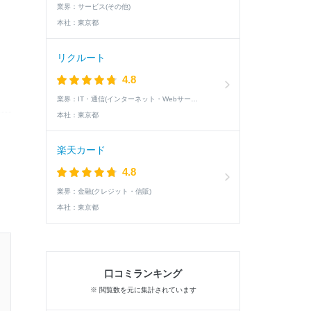
業界：
サービス(その他)
本社：
東京都
リクルート
4.8
業界：
IT・通信(インターネット・Webサービス)
本社：
東京都
楽天カード
4.8
業界：
金融(クレジット・信販)
本社：
東京都
25卒 / 文系 / 女性
口コミランキング
3次面接以降に進んだ学生の就活速報
※ 閲覧数を元に集計されています