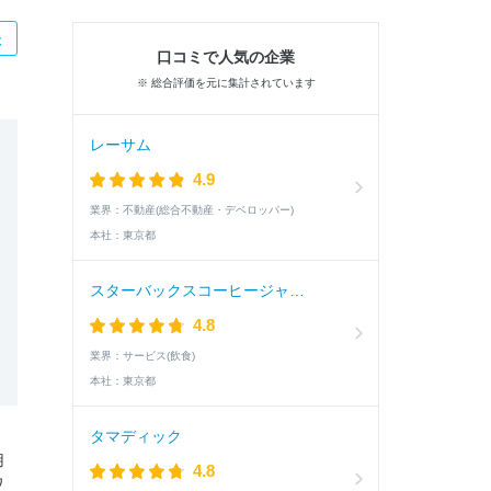
た
口コミで人気の企業
※ 総合評価を元に集計されています
レーサム
4.9
業界：
不動産(総合不動産・デベロッパー)
本社：
東京都
スターバックスコーヒージャパン
4.8
業界：
サービス(飲食)
本社：
東京都
タマディック
用
4.8
ワ