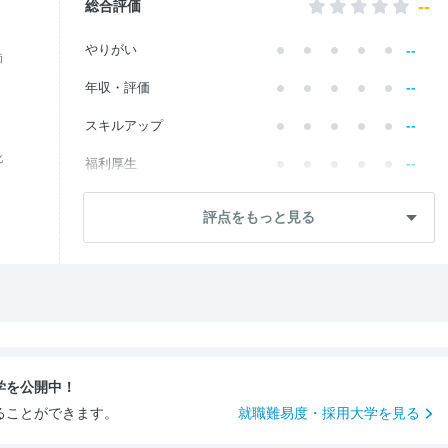
--
総合評価
--
やりがい
価
--
年収・評価
--
スキルアップ
化
--
福利厚生
--
成長・将来性
評点をもっと見る
--
社員・管理職
--
ワークライフ
--
社風・文化
--
女性の働きやすさ
学を公開中！
--
入社後のギャップ
ることができます。
就職難易度・採用大学を見る
--
入社難易度