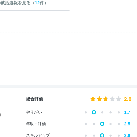
の就活速報を見る（
12
件）
2.8
総合評価
やりがい
1.7
価
年収・評価
2.5
スキルアップ
2.6