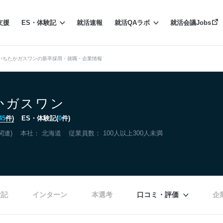
支援
ES・体験記
就活速報
就活QAラボ
就活会議Jobs
いちたかガスワンの新卒採用・就職・企業情報
かガスワン
45
件)
ES・体験記(
0
件)
関連)
本社：
北海道
従業員数： 100人以上300人未満
験記
インターン
本選考
口コミ・評価
企