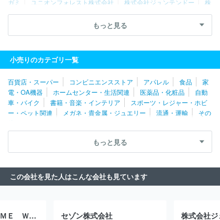
ガミ
ユニオンフォレスト株式会社
株式会社ジュンテンドー
株
式会社ナフコ
株式会社山岸
株式会社シバタ
富山石油株式会
社
株式会社坪井花苑
エムケイ石油株式会社
柴田石油株式会
もっと見る
社
株式会社タカサワ
株式会社ハローＧ
株式会社スマイルガ
ス
富士ツバメ株式会社
山文商事株式会社
株式会社フジプロ
名張近鉄ガス株式会社
株式会社綿半ホームエイド
コーナン商事
小売りのカテゴリ一覧
株式会社
ロイヤルホームセンター株式会社
浪田石油株式会社
株式会社気仙沼商会
富士ゼロックス福島株式会社
遠藤商事株式
百貨店・スーパー
コンビニエンスストア
アパレル
食品
家
会社
山形酸素株式会社
両毛丸善株式会社
佐藤燃料株式会社
電・OA機器
ホームセンター・生活関連
医薬品・化粧品
自動
カナイ石油株式会社
ＤＣＭニコット株式会社
株式会社山新
車・バイク
書籍・音楽・インテリア
スポーツ・レジャー・ホビ
株式会社島忠
株式会社カインズ
株式会社ジョイフル本田
宇
ー・ペット関連
メガネ・貴金属・ジュエリー
流通・運輸
その
田川株式会社
茂田石油株式会社
株式会社いちたかガスワン
株
他
式会社ダイユーエイト
株式会社カンセキ
株式会社山二
兼松ペ
トロ株式会社
エネックス株式会社
株式会社伊東屋
株式会社シ
もっと見る
ャイニングサービス
株式会社湯浅
第一園芸株式会社
河野商事
株式会社
宮島石油販売株式会社
関東石油株式会社
出光リテー
ル販売株式会社
アークランズ株式会社
グッドライフサーラ関東
この会社を見た人はこんな会社も見ています
株式会社
株式会社日比谷花壇
株式会社ケイフローリスト
ＥＮ
ＥＯＳグローブエナジー株式会社
株式会社イエスト
株式会社京
王アートマン
株式会社ガスパル
株式会社津田屋
株式会社コメ
リ
株式会社ケーヨー
太陽鉱油株式会社
イワタニ山陽株式会
ＪＡＰＡＮ ＨＯＭＥ ＷＡＮＤ株式会社
セゾン株式会社
株式会社ジ
社
阿南重工業株式会社
熊谷化学株式会社
株式会社みちのくク