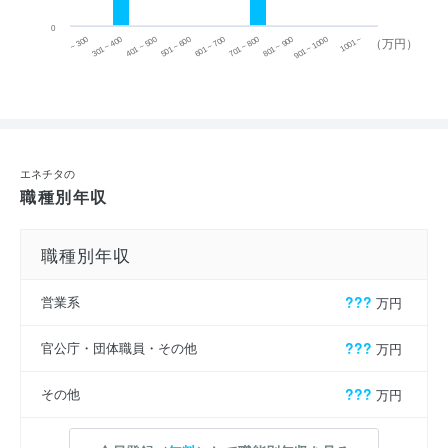
0
~ 300
701 ~ 800
301 ~ 400
801 ~ 900
401 ~ 500
901 ~ 1000
501 ~ 600
601 ~ 700
1001 ~
（万円）
エネチタの
職種別年収
職種別年収
営業系
???
万円
官公庁・団体職員・その他
???
万円
その他
???
万円