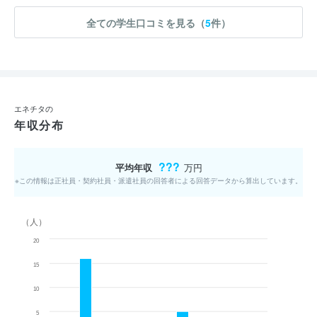
全ての学生口コミを見る（
5
件）
エネチタの
年収分布
???
平均年収
万円
※この情報は正社員・契約社員・派遣社員の回答者による回答データから算出しています。
（人）
20
15
10
5