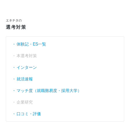
当期純利益
----
1632万9999
2億1396万
（円）
利益余剰金
----
9億3639万
12億2901万
（円）
エネチタの
選考対策
売上伸び率
----
----
----
（％）
営業利益率
----
----
----
（％）
体験記・ES一覧
経常利益率
----
----
----
本選考対策
（％）
インターン
就活速報
マッチ度（就職難易度・採用大学）
企業研究
口コミ・評価