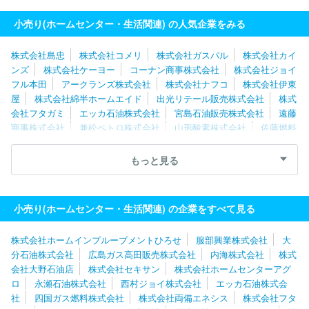
小売り(ホームセンター・生活関連) の人気企業をみる
株式会社島忠
株式会社コメリ
株式会社ガスパル
株式会社カイ
ンズ
株式会社ケーヨー
コーナン商事株式会社
株式会社ジョイ
フル本田
アークランズ株式会社
株式会社ナフコ
株式会社伊東
屋
株式会社綿半ホームエイド
出光リテール販売株式会社
株式
会社フタガミ
エッカ石油株式会社
宮島石油販売株式会社
遠藤
商事株式会社
兼松ペトロ株式会社
山形酸素株式会社
佐藤燃料
株式会社
株式会社カンセキ
株式会社タカサワ
株式会社ホーム
インプルーブメントひろせ
浪田石油株式会社
西村ジョイ株式会
もっと見る
社
ロイヤルホームセンター株式会社
両毛丸善株式会社
株式会
社ダイユーエイト
株式会社ホームセンターアグロ
株式会社いち
たかガスワン
山文商事株式会社
小売り(ホームセンター・生活関連) の企業をすべて見る
株式会社ホームインプルーブメントひろせ
服部興業株式会社
大
分石油株式会社
広島ガス高田販売株式会社
内海株式会社
株式
会社大野石油店
株式会社セキサン
株式会社ホームセンターアグ
ロ
永瀬石油株式会社
西村ジョイ株式会社
エッカ石油株式会
社
四国ガス燃料株式会社
株式会社両備エネシス
株式会社フタ