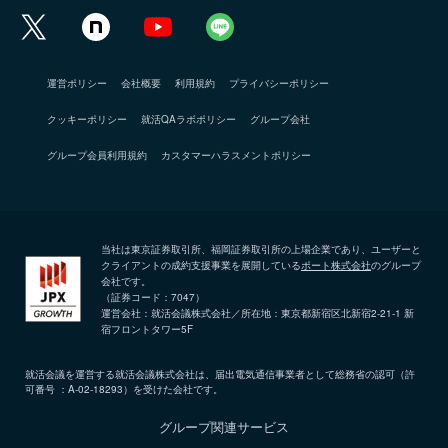
運営ポリシー
会社概要
利用規約
プライバシーポリシー
クッキーポリシー
就活QAラボポリシー
グループ会社
グループ会員利用規約
カスタマーハラスメントポリシー
当社は東京証券取引所、福岡証券取引所の上場企業であり、ユーザーと
クライアントの成約支援事業を展開している
ポート株式会社
のグループ
会社です。
（証券コード：7047）
運営会社：就活会議株式会社／所在地：東京都新宿区北新宿2-21-1 新
宿フロントタワー5F
就活会議を運営する就活会議株式会社は、届出電気通信事業者として総務省の認可（許
可番号 ：A-02-18293）を受けた会社です。