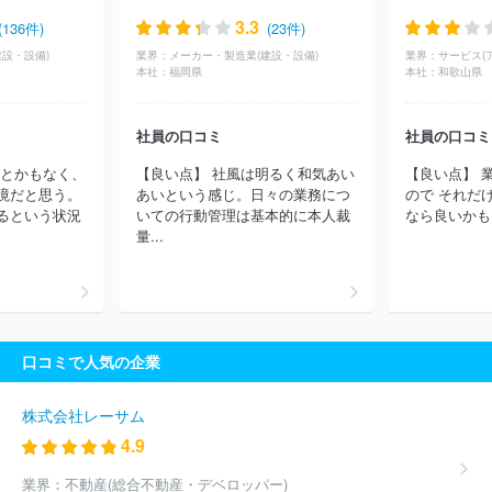
ボタ
株式会社ウミライ
吉村アクティブ産業株式会社
田中実業
3.3
(136件)
(23件)
株式会社
株式会社喜多村石油店
銚子燃料株式会社
株式会社ニ
設・設備)
業界：
メーカー・製造業(建設・設備)
業界：
チエネ
播州農機販売株式会社
株式会社奈良自動車学校
ＪＡ茨
本社：
福岡県
本社：
和歌山県
城エネルギー株式会社
株式会社エス・ケイ花企画
谷弥石油株式
会社
ジェイエイ・トービス株式会社
株式会社カネタ商会
グラ
ンド石油株式会社
株式会社ホクレン油機サービス
株式会社乳井
社員の口コミ
社員の口コミ
石油商会
山久プロパン株式会社
第一商事株式会社
株式会社白
別とかもなく、
【良い点】 社風は明るく和気あい
【良い点】 
石
有限会社サワノ商会
岐菱商事株式会社
湘南液化ガス株式会
境だと思う。
あいという感じ。日々の業務につ
ので それだ
社
ほか(1090件)
るという状況
いての行動管理は基本的に本人裁
なら良いかもし
量...
口コミで人気の企業
株式会社レーサム
4.9
業界：
不動産(総合不動産・デベロッパー)