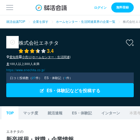
無料登録
ログイン
就活会議TOP
企業を探す
ホームセンター・生活関連業界の企業一覧
株式会社エ
株式会社エネチタ
3.4
愛知県
小売り(ホームセンター・生活関連)
100人以上300人未満
https://www.enechita.co.jp/
口コミ投稿数（
27
件）
ES・体験記（
1
件）
ES・体験記などを投稿する
TOP
マッチ度
就活速報
ES・体験記
インターン
本選
エネチタの
新卒採用・就職・企業情報