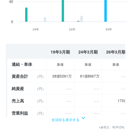
40
0
19年
24年
26年
19年3月期
24年3月期
26年3月期
連結・単体
単体
単体
単体
資産合計
----
28億5261万
61億8667万
（円）
純資産
----
----
----
（円）
売上高
----
----
173億
（円）
営業利益
----
----
----
（円）
全項目を表示する
経常利益
----
----
----
（円）
※参照元：NOKIZAL