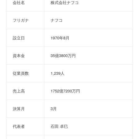
会社名
株式会社ナフコ
フリガナ
ナフコ
設立日
1970年8月
資本金
35億3800万円
従業員数
1,239人
売上高
1752億7200万円
決算月
3月
代表者
石田 卓巳