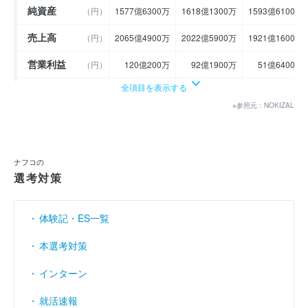
純資産
（円）
1577億6300万
1618億1300万
1593億6100万
売上高
（円）
2065億4900万
2022億5900万
1921億1600万
営業利益
（円）
120億200万
92億1900万
51億6400万
全項目を表示する
経常利益
（円）
125億7200万
96億6100万
55億5200万
※参照元：NOKIZAL
当期純利益
（円）
79億6100万
56億3900万
31億700万
利益余剰金
----
----
----
（円）
ナフコの
売上伸び率
（％）
- 11.95
- 2.08
- 5.01
選考対策
営業利益率
（％）
5.81
4.56
2.69
体験記・ES一覧
経常利益率
（％）
6.09
4.78
2.89
本選考対策
インターン
就活速報