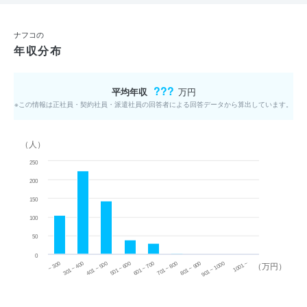
ナフコの
年収分布
???
平均年収
万円
※この情報は正社員・契約社員・派遣社員の回答者による回答データから算出しています。
（人）
250
200
150
100
50
0
~ 300
701 ~ 800
301 ~ 400
801 ~ 900
401 ~ 500
901 ~ 1000
501 ~ 600
601 ~ 700
1001 ~
（万円）