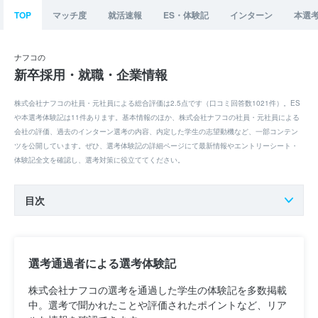
TOP
マッチ度
就活速報
ES・体験記
インターン
本選
ナフコの
新卒採用・就職・企業情報
株式会社ナフコの社員・元社員による総合評価は2.5点です（口コミ回答数1021件）。ES
や本選考体験記は11件あります。基本情報のほか、株式会社ナフコの社員・元社員による
会社の評価、過去のインターン選考の内容、内定した学生の志望動機など、一部コンテン
ツを公開しています。ぜひ、選考体験記の詳細ページにて最新情報やエントリーシート・
体験記全文を確認し、選考対策に役立ててください。
目次
選考通過者による選考体験記
株式会社ナフコの選考を通過した学生の体験記を多数掲載
中。選考で聞かれたことや評価されたポイントなど、リア