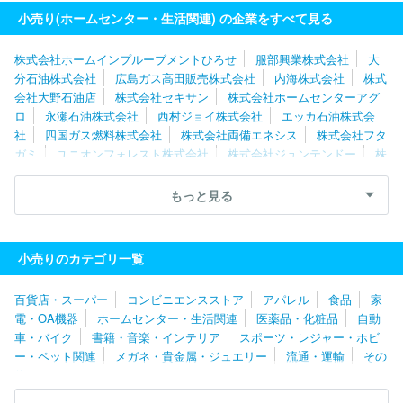
商事株式会社
株式会社津田屋
小売り(ホームセンター・生活関連) の企業をすべて見る
株式会社ホームインプルーブメントひろせ
服部興業株式会社
大
分石油株式会社
広島ガス高田販売株式会社
内海株式会社
株式
会社大野石油店
株式会社セキサン
株式会社ホームセンターアグ
ロ
永瀬石油株式会社
西村ジョイ株式会社
エッカ石油株式会
社
四国ガス燃料株式会社
株式会社両備エネシス
株式会社フタ
ガミ
ユニオンフォレスト株式会社
株式会社ジュンテンドー
株
式会社山岸
株式会社シバタ
富山石油株式会社
株式会社坪井花
苑
エムケイ石油株式会社
柴田石油株式会社
株式会社タカサ
もっと見る
ワ
株式会社ハローＧ
株式会社スマイルガス
富士ツバメ株式会
社
株式会社エネチタ
山文商事株式会社
株式会社フジプロ
名張近鉄ガス株式会社
株式会社綿半ホームエイド
コーナン商事
小売りのカテゴリ一覧
株式会社
ロイヤルホームセンター株式会社
浪田石油株式会社
株式会社気仙沼商会
富士ゼロックス福島株式会社
遠藤商事株式
百貨店・スーパー
コンビニエンスストア
アパレル
食品
家
会社
山形酸素株式会社
両毛丸善株式会社
佐藤燃料株式会社
電・OA機器
ホームセンター・生活関連
医薬品・化粧品
自動
カナイ石油株式会社
ＤＣＭニコット株式会社
株式会社山新
車・バイク
書籍・音楽・インテリア
スポーツ・レジャー・ホビ
株式会社島忠
株式会社カインズ
株式会社ジョイフル本田
宇
ー・ペット関連
メガネ・貴金属・ジュエリー
流通・運輸
その
田川株式会社
茂田石油株式会社
株式会社いちたかガスワン
株
他
式会社ダイユーエイト
株式会社カンセキ
株式会社山二
兼松ペ
トロ株式会社
エネックス株式会社
株式会社伊東屋
株式会社シ