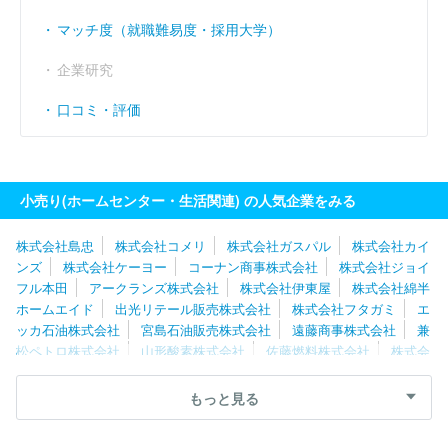
マッチ度（就職難易度・採用大学）
企業研究
口コミ・評価
小売り(ホームセンター・生活関連) の人気企業をみる
株式会社島忠
株式会社コメリ
株式会社ガスパル
株式会社カイ
ンズ
株式会社ケーヨー
コーナン商事株式会社
株式会社ジョイ
フル本田
アークランズ株式会社
株式会社伊東屋
株式会社綿半
ホームエイド
出光リテール販売株式会社
株式会社フタガミ
エ
ッカ石油株式会社
宮島石油販売株式会社
遠藤商事株式会社
兼
松ペトロ株式会社
山形酸素株式会社
佐藤燃料株式会社
株式会
社カンセキ
株式会社タカサワ
株式会社ホームインプルーブメン
トひろせ
浪田石油株式会社
西村ジョイ株式会社
ロイヤルホー
もっと見る
ムセンター株式会社
両毛丸善株式会社
株式会社ダイユーエイト
株式会社ホームセンターアグロ
株式会社いちたかガスワン
山文