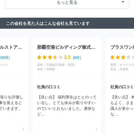
もっと見る
ャイニングサービス
株式会社湯浅
第一園芸株式会社
河野商事
株式会社
宮島石油販売株式会社
関東石油株式会社
出光リテー
ル販売株式会社
アークランズ株式会社
グッドライフサーラ関東
この会社を見た人はこんな会社も見ています
株式会社
株式会社日比谷花壇
株式会社ケイフローリスト
ＥＮ
ＥＯＳグローブエナジー株式会社
株式会社イエスト
株式会社京
王アートマン
株式会社ガスパル
株式会社津田屋
株式会社コメ
リ
株式会社ケーヨー
太陽鉱油株式会社
イワタニ山陽株式会
株式会社トライアルストアーズ
那覇空港ビルディング株式会社
プラスワン
社
阿南重工業株式会社
熊谷化学株式会社
株式会社みちのくク
ボタ
株式会社ウミライ
吉村アクティブ産業株式会社
田中実業
3.5
(93件)
(8件)
株式会社
株式会社喜多村石油店
銚子燃料株式会社
株式会社ニ
パー)
業界：
不動産(不動産・賃貸)
業界：
サービス(
チエネ
播州農機販売株式会社
株式会社奈良自動車学校
ＪＡ茨
本社：
沖縄県
本社：
兵庫県
城エネルギー株式会社
株式会社エス・ケイ花企画
谷弥石油株式
会社
ジェイエイ・トービス株式会社
株式会社カネタ商会
グラ
ンド石油株式会社
株式会社ホクレン油機サービス
株式会社乳井
社員の口コミ
社員の口コミ
石油商会
山久プロパン株式会社
第一商事株式会社
株式会社白
頑張りを評価し
【良い点】 福利厚生はととのって
【良い点】 
石
有限会社サワノ商会
岐菱商事株式会社
湘南液化ガス株式会
事を覚えると
いるし、とても休みが取りやすい
もよく、さま
社
ほか(1090件)
ていきます。
のでいいとおもいました。連休な
識人が多かっ
ど...
な...