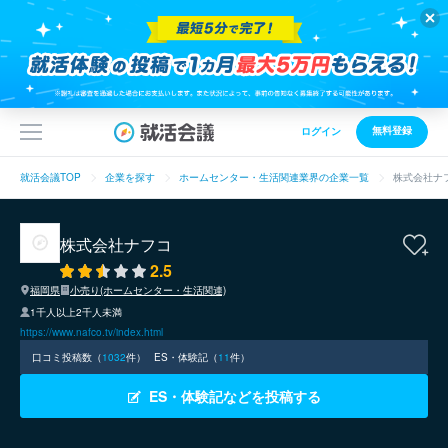
無料登録
ログイン
就活会議TOP
企業を探す
ホームセンター・生活関連業界の企業一覧
株式会社ナ
株式会社ナフコ
2.5
福岡県
小売り(ホームセンター・生活関連)
1千人以上2千人未満
https://www.nafco.tv/index.html
口コミ投稿数（
1032
件）
ES・体験記（
11
件）
ES・体験記などを投稿する