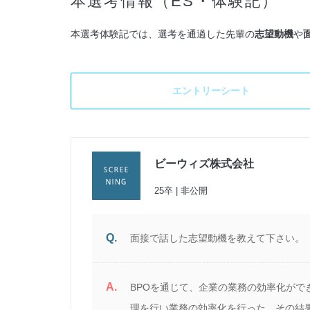
本選考情報（ES・体験記）
本選考体験記では、選考を通過した先輩の
志望動機
や
エントリーシート
ビーウィズ株式会社
選考
25卒 | 非公開
Q.
面接で話した志望動機を教えて下さい。
A.
程
BPOを通じて、企業の業務の効率化が
が
理を行い業務の効率化を行った。その結