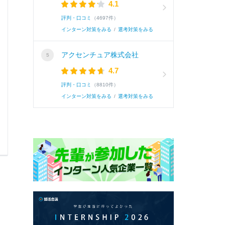
4.1
案する段階までしか行いませんが、御社は課題
評判・口コミ
（4697件）
クライアントに深く寄り添った課題解決が可能
インターン対策をみる
/
選考対策をみる
て助言をするだけでなく一緒に勉強スケジュー
アクセンチュア株式会社
試験対策を行なった時に非常にやりがいを感じ
4.7
的な課題解決に努めたいと考えております。 二
評判・口コミ
（8810件）
員の方々と関わり、多角的に物事を考えられる
インターン対策をみる
/
選考対策をみる
っと音楽大学で専門的な勉強をしてきたことや
視野の狭さをコンプレックスに想うことが多く
り、それを自分自身の成長にも活かしていきた
も出来ることが増えていくので、現状に満足す
す。