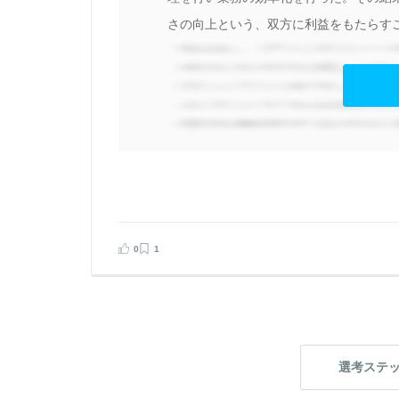
し
さの向上という、双方に利益をもたらすこと
こ
と
見る
0
1
告する
選考ステ