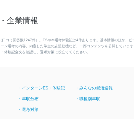
・企業情報
（口コミ回答数1247件）。ESや本選考体験記は4件あります。基本情報のほか、ビ
ターン選考の内容、内定した学生の志望動機など、一部コンテンツを公開しています
ト・体験記全文を確認し、選考対策に役立ててください。
・インターンES・体験記
・みんなの就活速報
・年収分布
・職種別年収
・選考対策