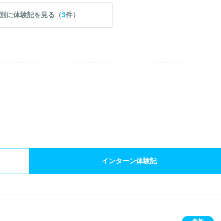
別に体験記を見る（
3
件）
）
インターン体験記