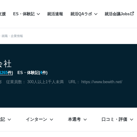
支援
ES・体験記
就活速報
就活QAラボ
就活会議Jobs
・就職・企業情報
会社
1265
件)
ES・体験記(
4
件)
都
従業員数： 300人以上1千人未満
URL：
https://www.bewith.net/
験記
インターン
本選考
口コミ・評価