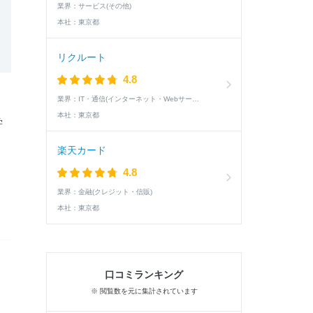
業界：
サービス(その他)
本社：
東京都
リクルート
4.8
業界：
IT・通信(インターネット・Webサービス)
、
本社：
東京都
学
楽天カード
4.8
業界：
金融(クレジット・信販)
本社：
東京都
口コミランキング
※ 閲覧数を元に集計されています