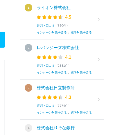
ライオン株式会社
4.5
評判・口コミ
（810件）
インターン対策をみる
/
選考対策をみる
レバレジーズ株式会社
4.1
評判・口コミ
（2331件）
ビーウィズ株式会社
インターン対策をみる
/
選考対策をみる
24卒 | 非公開
株式会社日立製作所
4.3
Q.
面接で話した志望動機を教えて下さい。
評判・口コミ
（7274件）
インターン対策をみる
/
選考対策をみる
A.
私が御社を志望する理由は大きく二つあります。
株式会社りそな銀行
したい」という目標が御社で果たせると考えて