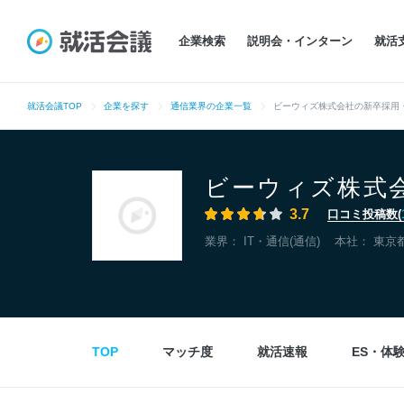
企業検索
説明会・インターン
就活
就活会議TOP
企業を探す
通信業界の企業一覧
ビーウィズ株式会社の新卒採用
ビーウィズ株式
3.7
口コミ投稿数(
業界：
IT・通信(通信)
本社：
東京
TOP
マッチ度
就活速報
ES・体