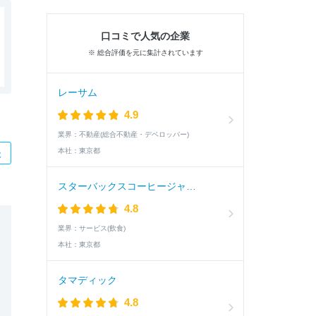
口コミで人気の企業
※ 総合評価を元に集計されています
レーサム
4.9
業界：
不動産(総合不動産・デベロッパー)
本社：
東京都
た
スターバックスコーヒージャパン
4.8
業界：
サービス(飲食)
本社：
東京都
タマディック
4.8