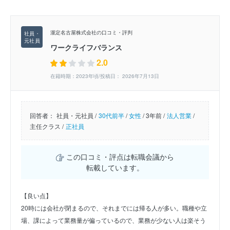
瀧定名古屋株式会社の口コミ・評判
ワークライフバランス
2.0
在籍時期：2023年頃/投稿日： 2026年7月13日
回答者：
社員・元社員 /
30代前半
/
女性
/
3年前 /
法人営業
/
主任クラス /
正社員
この口コミ・評点は転職会議から
転載しています。
【良い点】
20時には会社が閉まるので、それまでには帰る人が多い。職種や立
場、課によって業務量が偏っているので、業務が少ない人は楽そう