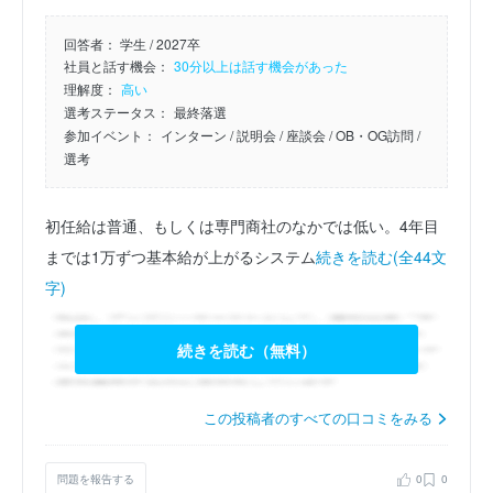
回答者：
学生 / 2027卒
社員と話す機会：
30分以上は話す機会があった
理解度：
高い
選考ステータス：
最終落選
参加イベント：
インターン
/ 説明会
/ 座談会
/ OB・OG訪問
/
選考
初任給は普通、もしくは専門商社のなかでは低い。4年目
までは1万ずつ基本給が上がるシステム
続きを読む(全44文
字)
続きを読む（無料）
この投稿者のすべての口コミをみる
問題を報告する
0
0