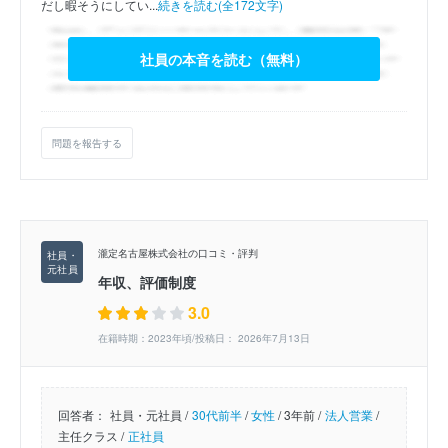
だし暇そうにしてい...
続きを読む(全172文字)
社員の本音を読む（無料）
問題を報告する
瀧定名古屋株式会社の口コミ・評判
年収、評価制度
3.0
在籍時期：2023年頃/投稿日： 2026年7月13日
回答者：
社員・元社員 /
30代前半
/
女性
/
3年前 /
法人営業
/
主任クラス /
正社員