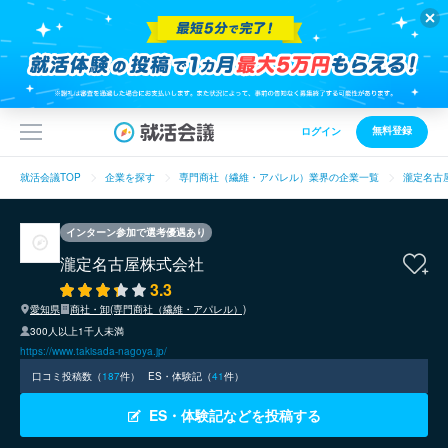
無料登録
ログイン
就活会議TOP
企業を探す
専門商社（繊維・アパレル）業界の企業一覧
瀧定名古
インターン参加で選考優遇あり
瀧定名古屋株式会社
3.3
愛知県
商社・卸(専門商社（繊維・アパレル）)
300人以上1千人未満
https://www.takisada-nagoya.jp/
口コミ投稿数（
187
件）
ES・体験記（
41
件）
ES・体験記などを投稿する