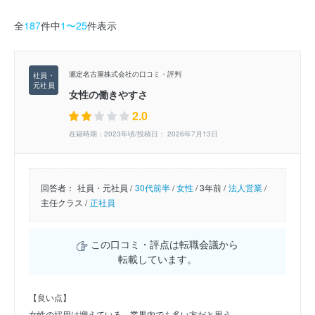
全
187
件中
1〜25
件表示
瀧定名古屋株式会社の口コミ・評判
女性の働きやすさ
2.0
在籍時期：2023年頃/投稿日： 2026年7月13日
回答者：
社員・元社員 /
30代前半
/
女性
/
3年前 /
法人営業
/
主任クラス /
正社員
この口コミ・評点は転職会議から
転載しています。
【良い点】
女性の採用は増えている。業界内でも多い方だと思う。