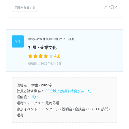
問題を報告する
0
0
瀧定名古屋株式会社の口コミ・評判
社風・企業文化
4.0
投稿日： 2026年4月12日
回答者：
学生 / 2027卒
社員と話す機会：
30分以上は話す機会があった
理解度：
高い
選考ステータス：
最終落選
参加イベント：
インターン
/ 説明会
/ 座談会
/ OB・OG訪問
/
選考