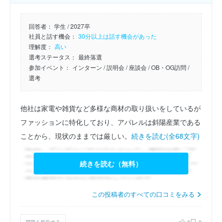
回答者：
学生 / 2027卒
社員と話す機会：
30分以上は話す機会があった
理解度：
高い
選考ステータス：
最終落選
参加イベント：
インターン
/ 説明会
/ 座談会
/ OB・OG訪問
/
選考
他社は家電や雑貨など多様な商材の取り扱いをしているが
ファッションに特化しており、アパレルは斜陽産業である
ことから、現状のままでは厳しい。
続きを読む(全68文字)
続きを読む（無料）
この投稿者のすべての口コミをみる
問題を報告する
0
0