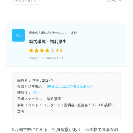
瀧定名古屋株式会社の口コミ・評判
就労環境・福利厚生
4.0
投稿日： 2026年4月12日
回答者：
学生 / 2027卒
社員と話す機会：
30分以上は話す機会があった
理解度：
高い
選考ステータス：
最終落選
参加イベント：
インターン
/ 説明会
/ 座談会
/ OB・OG訪問
/
選考
3万弱で寮に住める、社員食堂があり、低価格で食事が取