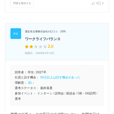
問題を報告する
0
0
瀧定名古屋株式会社の口コミ・評判
ワークライフバランス
2.0
投稿日： 2026年4月12日
回答者：
学生 / 2027卒
社員と話す機会：
30分以上は話す機会があった
理解度：
高い
選考ステータス：
最終落選
参加イベント：
インターン
/ 説明会
/ 座談会
/ OB・OG訪問
/
選考
営業は出張ベースで平日はほぼ家にいない。年間休日は