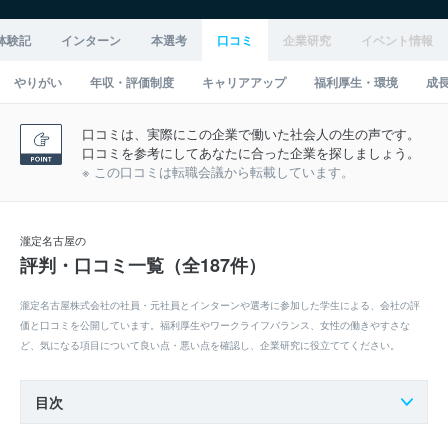
体験記
インターン
本選考
口コミ
企業研究
イベント情報
やりがい
年収・評価制度
キャリアアップ
福利厚生・環境
成
口コミは、実際にこの企業で働いた社会人の生の声です。
口コミを参考にしてあなたに合った企業を探しましょう。
※ この口コミは転職会議から転載しています。
瀧定名古屋の
評判・口コミ一覧（全187件）
瀧定名古屋株式会社の社員・元社員とインターンや選考に参加した学生による、会社の評
価と口コミを公開しています。福利厚生やワークライフバランス、女性の働きやすさな
ど、気になる項目について良い点・悪い点を確認し、企業研究に役立ててください。
目次