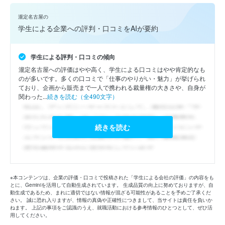
瀧定名古屋の
学生による企業への評判・口コミをAIが要約
学生による評判・口コミの傾向
瀧定名古屋への評価はやや高く、学生による口コミはやや肯定的なも
のが多いです。多くの口コミで「仕事のやりがい・魅力」が挙げられ
ており、企画から販売まで一人で携われる裁量権の大きさや、自身が
関わった...
続きを読む（全490文字）
続きを読む
※本コンテンツは、企業の評価・口コミで投稿された「学生による会社の評価」の内容をも
とに、Geminiを活用して自動生成されています。 生成品質の向上に努めておりますが、自
動生成であるため、まれに適切ではない情報が混ざる可能性があることを予めご了承くだ
さい。 誠に恐れ入りますが、情報の真偽や正確性につきまして、当サイトは責任を負いか
ねます。 上記の事項をご認識のうえ、就職活動における参考情報のひとつとして、ぜひ活
用してください。