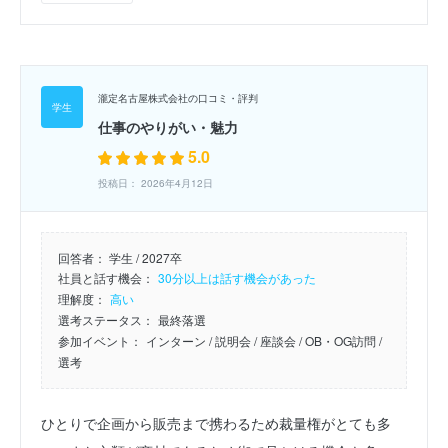
瀧定名古屋株式会社の口コミ・評判
仕事のやりがい・魅力
5.0
投稿日： 2026年4月12日
回答者：
学生 / 2027卒
社員と話す機会：
30分以上は話す機会があった
理解度：
高い
選考ステータス：
最終落選
参加イベント：
インターン
/ 説明会
/ 座談会
/ OB・OG訪問
/
選考
ひとりで企画から販売まで携わるため裁量権がとても多