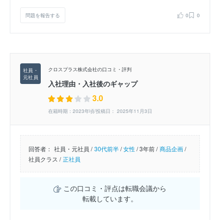
問題を報告する
0
0
クロスプラス株式会社の口コミ・評判
入社理由・入社後のギャップ
3.0
在籍時期：2023年頃/投稿日： 2025年11月3日
回答者：
社員・元社員 /
30代前半
/
女性
/
3年前 /
商品企画
/
社員クラス /
正社員
この口コミ・評点は転職会議から
転載しています。