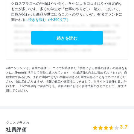
クロスプラスへの評価はやや高く、学生による口コミはやや肯定的な
ものが多いです。多くの学生が「仕事のやりがい・魅力」において、
自身が関わった商品が世に出ることへのやりがいや、有名ブランドに
関われる...
続きを読む（全390文字）
続きを読む
※本コンテンツは、企業の評価・口コミで投稿された「学生による会社の評価」の内容をも
とに、Geminiを活用して自動生成されています。 生成品質の向上に努めておりますが、自
動生成であるため、まれに適切ではない情報が混ざる可能性があることを予めご了承くだ
さい。 誠に恐れ入りますが、情報の真偽や正確性につきまして、当サイトは責任を負いか
ねます。 上記の事項をご認識のうえ、就職活動における参考情報のひとつとして、ぜひ活
用してください。
クロスプラスの
3.7
社員評価