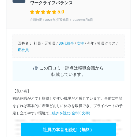
ワークライフバランス
5.0
在籍時期：2026年頃/投稿日： 2026年8月6日
回答者：
社員・元社員 /
30代前半
/
女性
/
今年 /
社員クラス /
正社員
この口コミ・評点は転職会議から
転載しています。
【良い点】
有給休暇がとても取得しやすい職場だと感じています。事前に申請
をすれば基本的に希望どおりに休みを取得でき、プライベートの予
定も立てやすい環境で...
続きを読む(全530文字)
社員の本音を読む（無料）