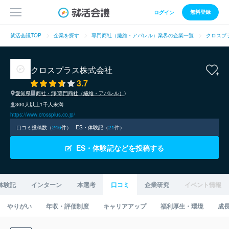
無料登録
ログイン
就活会議TOP
企業を探す
専門商社（繊維・アパレル）業界の企業一覧
クロスプ
クロスプラス株式会社
3.7
愛知県
商社・卸(専門商社（繊維・アパレル）)
300人以上1千人未満
https://www.crossplus.co.jp/
口コミ投稿数（
246
件）
ES・体験記（
21
件）
ES・体験記などを投稿する
体験記
インターン
本選考
口コミ
企業研究
イベント情報
やりがい
年収・評価制度
キャリアアップ
福利厚生・環境
成