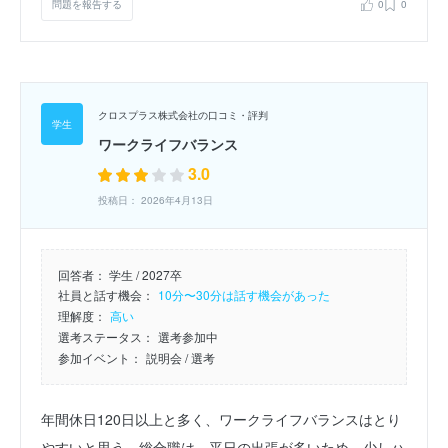
問題を報告する
0
0
クロスプラス株式会社の口コミ・評判
ワークライフバランス
3.0
投稿日： 2026年4月13日
回答者：
学生 / 2027卒
社員と話す機会：
10分〜30分は話す機会があった
理解度：
高い
選考ステータス：
選考参加中
参加イベント：
説明会
/ 選考
年間休日120日以上と多く、ワークライフバランスはとり
やすいと思う。総合職は、平日の出張が多いため、少しハ