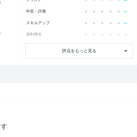
価
--
年収・評価
--
スキルアップ
化
--
福利厚生
--
成長・将来性
評点をもっと見る
--
社員・管理職
--
ワークライフ
--
社風・文化
--
女性の働きやすさ
--
入社後のギャップ
--
入社難易度
探す
--
おすすめ度