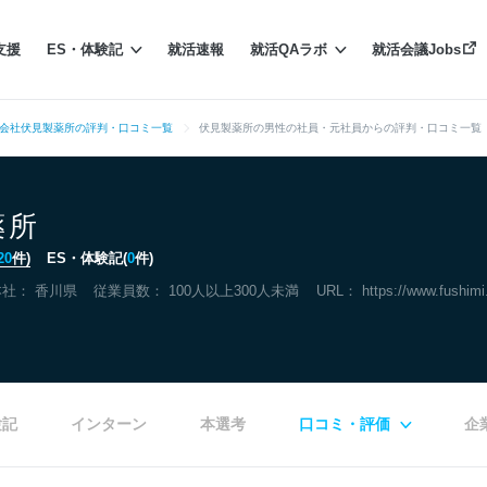
支援
ES・体験記
就活速報
就活QAラボ
就活会議Jobs
会社伏見製薬所の評判・口コミ一覧
伏見製薬所の男性の社員・元社員からの評判・口コミ一覧（
薬所
20
件)
ES・体験記(
0
件)
本社：
香川県
従業員数： 100人以上300人未満
URL：
https://www.fushimi.
験記
インターン
本選考
口コミ・評価
企