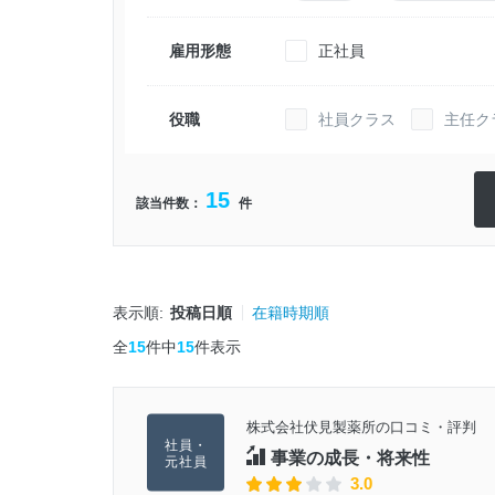
雇用形態
正社員
役職
社員クラス
主任ク
15
該当件数：
件
表示順:
投稿日順
在籍時期順
全
15
件中
15
件表示
株式会社伏見製薬所の口コミ・評判
事業の成長・将来性
3.0