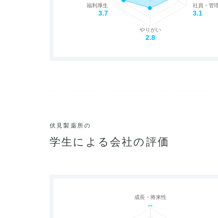
福利厚生
社員・管
3.7
3.1
やりがい
2.8
伏見製薬所の
学生による会社の評価
成長・将来性
--