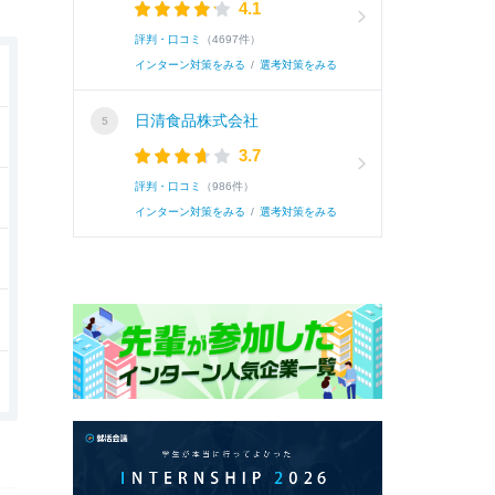
4.1
評判・口コミ
（4697件）
インターン対策をみる
/
選考対策をみる
日清食品株式会社
3.7
評判・口コミ
（986件）
インターン対策をみる
/
選考対策をみる