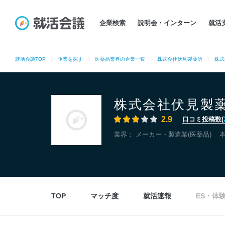
企業検索
説明会・インターン
就活
就活会議TOP
企業を探す
医薬品業界の企業一覧
株式会社伏見製薬所
株式
株式会社伏見製
2.9
口コミ投稿数(
業界：
メーカー・製造業(医薬品)
TOP
マッチ度
就活速報
ES・体