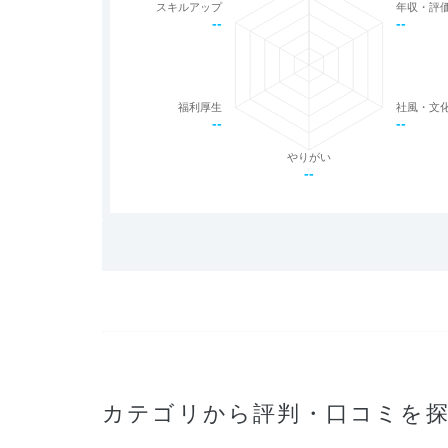
スキルアップ
年収・評
--
--
福利厚生
社風・文
--
--
やりがい
--
カテゴリから評判・口コミを