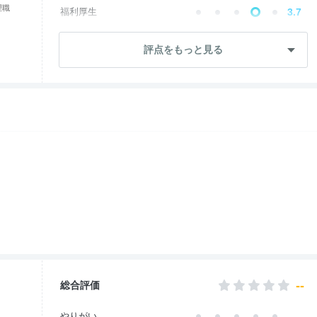
理職
福利厚生
3.7
成長・将来性
2.1
評点をもっと見る
社員・管理職
3.1
ワークライフ
3.5
女性の働きやすさ
1.0
入社後のギャップ
3.1
退職理由
2.6
--
総合評価
--
やりがい