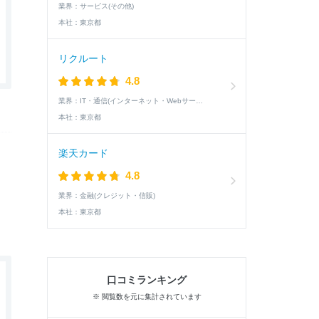
業界：
サービス(その他)
本社：
東京都
リクルート
4.8
業界：
IT・通信(インターネット・Webサービス)
本社：
東京都
楽天カード
4.8
業界：
金融(クレジット・信販)
本社：
東京都
口コミランキング
※ 閲覧数を元に集計されています