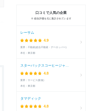
口コミで人気の企業
※ 総合評価を元に集計されています
レーサム
4.9
業界：
不動産(総合不動産・デベロッパー)
本社：
東京都
スターバックスコーヒージャパン
4.8
業界：
サービス(飲食)
本社：
東京都
タマディック
4.8