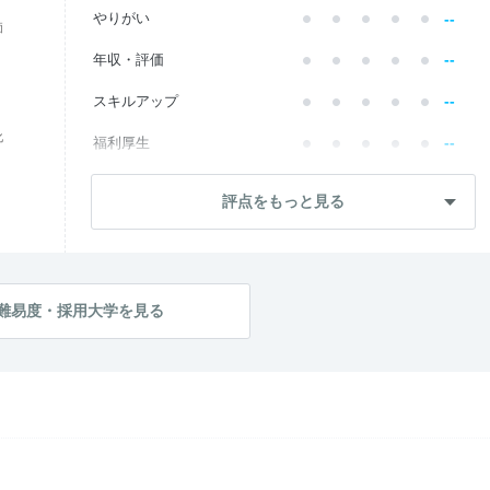
--
やりがい
価
--
年収・評価
--
スキルアップ
化
--
福利厚生
--
成長・将来性
評点をもっと見る
--
社員・管理職
--
ワークライフ
--
社風・文化
難易度・採用大学を見る
--
女性の働きやすさ
--
入社後のギャップ
--
入社難易度
--
おすすめ度