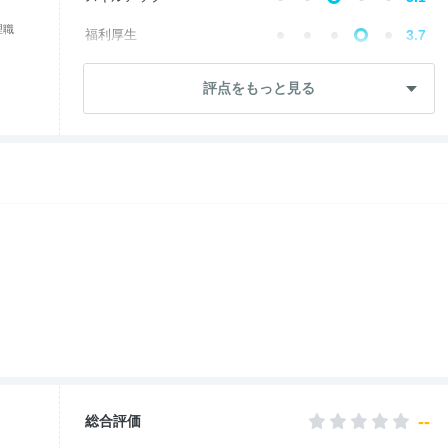
理職
福利厚生
3.7
成長・将来性
2.1
評点をもっと見る
社員・管理職
3.1
ワークライフ
3.5
女性の働きやすさ
1.0
入社後のギャップ
3.1
退職理由
2.6
--
総合評価