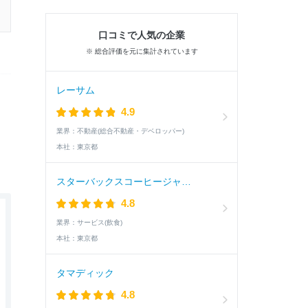
口コミで人気の企業
※ 総合評価を元に集計されています
レーサム
4.9
業界：
不動産(総合不動産・デベロッパー)
本社：
東京都
スターバックスコーヒージャパン
4.8
業界：
サービス(飲食)
本社：
東京都
タマディック
4.8