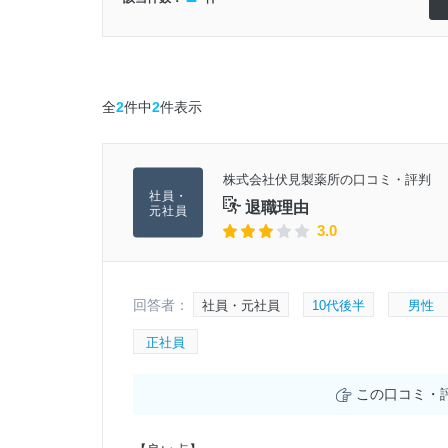
全
2
件中
2
件表示
株式会社伏見製薬所の口コミ・評判
退職理由
3.0
回答者：
社員・元社員
10代後半
男性
正社員
この口コミ・