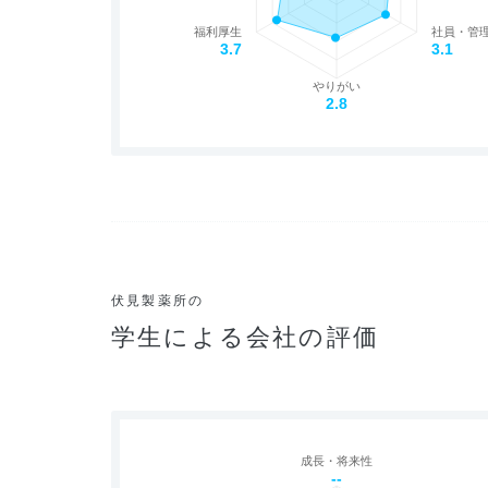
福利厚生
社員・管
3.7
3.1
やりがい
2.8
伏見製薬所の
学生による会社の評価
成長・将来性
--