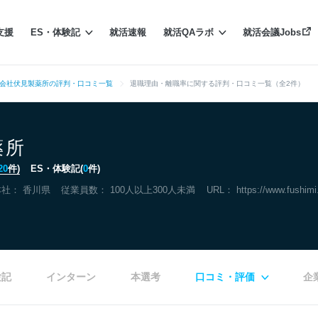
支援
ES・体験記
就活速報
就活QAラボ
就活会議Jobs
会社伏見製薬所の評判・口コミ一覧
退職理由・離職率に関する評判・口コミ一覧（全2件）
薬所
20
件)
ES・体験記(
0
件)
本社：
香川県
従業員数： 100人以上300人未満
URL：
https://www.fushimi.
験記
インターン
本選考
口コミ・評価
企