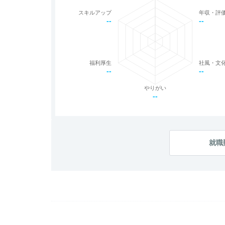
スキルアップ
年収・評
--
--
福利厚生
社風・文
--
--
やりがい
--
就職