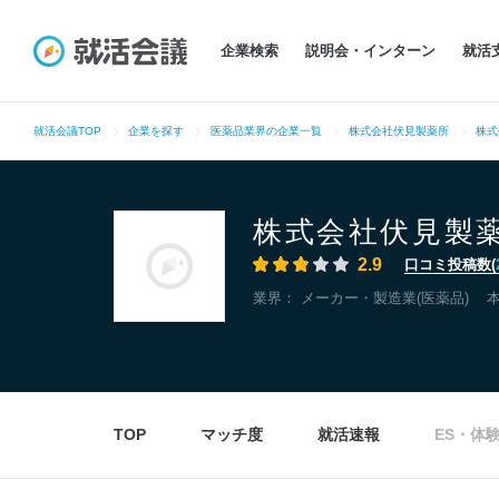
企業検索
説明会・インターン
就活
就活会議TOP
企業を探す
医薬品業界の企業一覧
株式会社伏見製薬所
株式
株式会社伏見製
2.9
口コミ投稿数(
業界：
メーカー・製造業(医薬品)
TOP
マッチ度
就活速報
ES・体