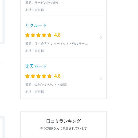
業界：
サービス(その他)
本社：
東京都
リクルート
4.8
業界：
IT・通信(インターネット・Webサービス)
本社：
東京都
楽天カード
4.8
業界：
金融(クレジット・信販)
本社：
東京都
口コミランキング
※ 閲覧数を元に集計されています