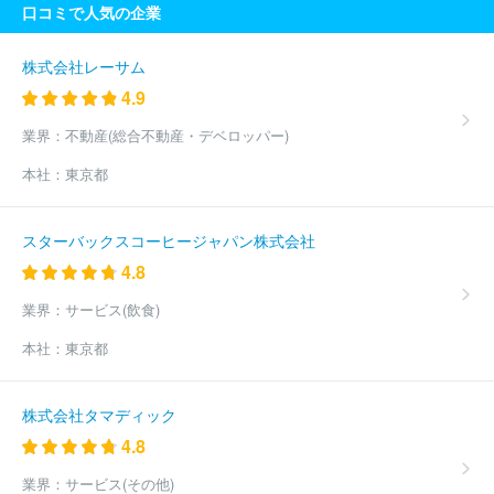
口コミで人気の企業
会社神奈川中央新聞社
株式会社保険毎日新聞社
株式会社日本食
糧新聞社
株式会社神奈川新聞社
株式会社メディアクリエイト
三和プランニングセンター株式会社
株式会社食品新聞社
株式会
株式会社レーサム
社日本農業新聞
株式会社神谷町管理
株式会社報知新聞社
株式
4.9
会社ＢＣＮ
株式会社ＡＭＳ
株式会社ＪＲ東日本ステーションリ
テイリング
株式会社新潟日報社
株式会社京急ステーションサー
業界：
不動産(総合不動産・デベロッパー)
ビス
株式会社建通新聞社
株式会社金融経済新聞社
株式会社イ
本社：
東京都
ワキ
株式会社プレイグラフ社
株式会社日本経済新聞社
株式会
社日本流通産業新聞社
株式会社日刊自動車新聞社
株式会社日本
工業新聞社
株式会社朝日学生新聞社
株式会社日刊スポーツホー
スターバックスコーヒージャパン株式会社
ルディングス
株式会社産業経済新聞社
株式会社日刊工業新聞社
4.8
研究出版株式会社
株式会社音元出版
株式会社上越タイムス社
株式会社電波新聞社
株式会社地域新聞社
株式会社ロマ
株式
業界：
サービス(飲食)
会社ブライダル産業新聞社
株式会社医療タイムス社
株式会社神
戸新聞社
株式会社高知新聞社
福島民友新聞株式会社
株式会社
本社：
東京都
かちまいサービス
株式会社週刊つりニュース
株式会社食品産業
新聞社
株式会社熊本リビング新聞社
四国新聞販売株式会社
株
式会社ユース
有限会社富士ニュース社
株式会社新聞展望社
株
株式会社タマディック
式会社地域情報新聞
株式会社加藤新聞舗
株式会社西日本新聞福
4.8
岡販売
株式会社中国新聞福山制作センター
株式会社レッツ
株
式会社石油化学新聞社
ほか(281件)
業界：
サービス(その他)