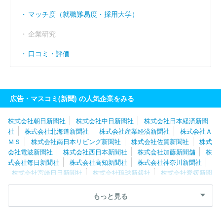
マッチ度（就職難易度・採用大学）
企業研究
口コミ・評価
広告・マスコミ(新聞) の人気企業をみる
株式会社朝日新聞社
株式会社中日新聞社
株式会社日本経済新聞
社
株式会社北海道新聞社
株式会社産業経済新聞社
株式会社Ａ
ＭＳ
株式会社南日本リビング新聞社
株式会社佐賀新聞社
株式
会社電波新聞社
株式会社西日本新聞社
株式会社加藤新聞舗
株
式会社毎日新聞社
株式会社高知新聞社
株式会社神奈川新聞社
株式会社宮崎日日新聞社
株式会社琉球新報社
株式会社愛媛新聞
社
株式会社新聞展望社
株式会社読売新聞東京本社
株式会社東
奥日報社
株式会社新潟日報社
株式会社夕刊三重新聞社
株式会
もっと見る
社週刊つりニュース
株式会社桐生タイムス社
株式会社ユース
株式会社熊本日日新聞社
福島民友新聞株式会社
株式会社中部経