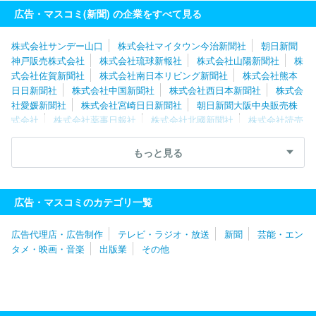
済新聞社
株式会社サンデー山口
株式会社山陽新聞社
広告・マスコミ(新聞) の企業をすべて見る
株式会社サンデー山口
株式会社マイタウン今治新聞社
朝日新聞
神戸販売株式会社
株式会社琉球新報社
株式会社山陽新聞社
株
式会社佐賀新聞社
株式会社南日本リビング新聞社
株式会社熊本
日日新聞社
株式会社中国新聞社
株式会社西日本新聞社
株式会
社愛媛新聞社
株式会社宮崎日日新聞社
朝日新聞大阪中央販売株
式会社
株式会社薬事日報社
株式会社北國新聞社
株式会社読売
新聞大阪本社
株式会社中部経済新聞社
株式会社伊勢新聞社
株
式会社夕刊三重新聞社
株式会社ＪＳコーポレーション
株式会社
もっと見る
アサヒ・ファミリー・ニュース社
株式会社朝日新聞社
株式会社
ＭＩＳＨ
株式会社京都新聞ＣＯＭ
読売企画開発株式会社
株式
会社中日新聞社
信濃毎日新聞株式会社
株式会社北海道通信社
広告・マスコミのカテゴリ一覧
株式会社北海道建設新聞社
株式会社北海道新聞社
株式会社福島
建設工業新聞社
株式会社岩手日日新聞社
株式会社山形新聞社
広告代理店・広告制作
テレビ・ラジオ・放送
新聞
芸能・エン
株式会社埼玉新聞社
株式会社東奥日報社
株式会社日本教育新聞
タメ・映画・音楽
出版業
その他
社
株式会社上毛新聞社
株式会社桐生タイムス社
株式会社群馬
経済新聞社
株式会社読売新聞東京本社
株式会社エリアブレイン
株式会社日刊プロスポーツ新聞社
株式会社千葉日報社
株式会社
全国賃貸住宅新聞社
株式会社化學工業日報社
株式会社食品化学
新聞社
株式会社物流ニッポン新聞社
株式会社毎日新聞社
株式