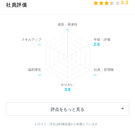
3.3
社員評価
成長・将来性
--
スキルアップ
年収・評価
--
2.8
福利厚生
社員・管理職
--
--
やりがい
3.8
評点をもっと見る
※ 口コミ・評点は転職会議から転載しています。