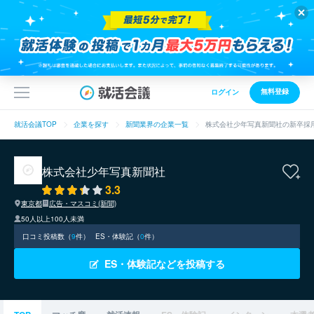
無料登録
ログイン
就活会議TOP
企業を探す
新聞業界の企業一覧
株式会社少年写真新聞社の新卒採
株式会社少年写真新聞社
3.3
東京都
広告・マスコミ(新聞)
50人以上100人未満
口コミ投稿数（
9
件）
ES・体験記（
0
件）
ES・体験記などを投稿する