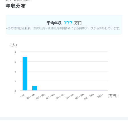
年収分布
???
平均年収
万円
※この情報は正社員・契約社員・派遣社員の回答者による回答データから算出しています。
（人）
8
6
4
2
0
~ 300
701 ~ 800
301 ~ 400
801 ~ 900
401 ~ 500
901 ~ 1000
501 ~ 600
601 ~ 700
1001 ~
（万円）