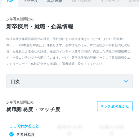
TOP
マッチ度
就活速報
ES・体験記
インターン
本選
少年写真新聞社の
新卒採用・就職・企業情報
株式会社少年写真新聞社の社員・元社員による総合評価は3.3点です（口コミ回答数9
件）。ESや本選考体験記は0件あります。基本情報のほか、株式会社少年写真新聞社の社
員・元社員による会社の評価、過去のインターン選考の内容、内定した学生の志望動機な
ど、一部コンテンツを公開しています。ぜひ、選考体験記の詳細ページにて最新情報やエ
ントリーシート・体験記全文を確認し、選考対策に役立ててください。
目次
少年写真新聞社の
マッチ度の見かた
就職難易度・マッチ度
ここでわかること
選考難易度