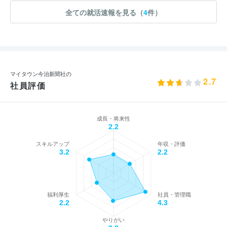
全ての就活速報を見る（
4
件）
マイタウン今治新聞社の
2.7
社員評価
成長・将来性
2.2
スキルアップ
年収・評価
3.2
2.2
福利厚生
社員・管理職
2.2
4.3
やりがい