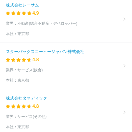
会社
株式会社食品新聞社
株式会社日本農業新聞
株式会社神谷
株式会社レーサム
町管理
株式会社報知新聞社
株式会社ＢＣＮ
株式会社ＡＭＳ
4.9
株式会社ＪＲ東日本ステーションリテイリング
株式会社新潟日報
社
株式会社京急ステーションサービス
株式会社建通新聞社
株
業界：
不動産(総合不動産・デベロッパー)
式会社金融経済新聞社
株式会社イワキ
株式会社プレイグラフ社
本社：
東京都
株式会社日本経済新聞社
株式会社日本流通産業新聞社
株式会社
日刊自動車新聞社
株式会社日本工業新聞社
株式会社朝日学生新
聞社
株式会社日刊スポーツホールディングス
株式会社産業経済
スターバックスコーヒージャパン株式会社
新聞社
株式会社日刊工業新聞社
研究出版株式会社
株式会社音
4.8
元出版
株式会社上越タイムス社
株式会社電波新聞社
株式会社
地域新聞社
株式会社ロマ
株式会社ブライダル産業新聞社
株式
業界：
サービス(飲食)
会社医療タイムス社
株式会社神戸新聞社
株式会社高知新聞社
福島民友新聞株式会社
株式会社かちまいサービス
株式会社週刊
本社：
東京都
つりニュース
株式会社食品産業新聞社
株式会社熊本リビング新
聞社
四国新聞販売株式会社
株式会社ユース
有限会社富士ニュ
ース社
株式会社新聞展望社
株式会社地域情報新聞
株式会社加
株式会社タマディック
藤新聞舗
株式会社西日本新聞福岡販売
株式会社中国新聞福山制
4.8
作センター
株式会社レッツ
株式会社石油化学新聞社
熊日都市
圏販売株式会社
ほか(281件)
業界：
サービス(その他)
本社：
東京都