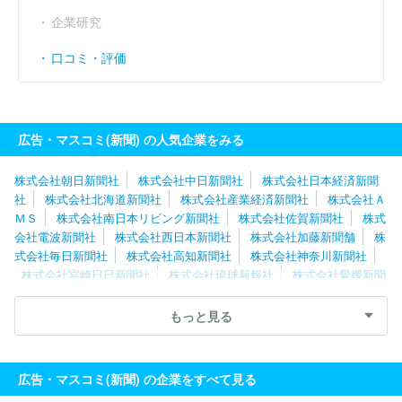
企業研究
口コミ・評価
広告・マスコミ(新聞) の人気企業をみる
株式会社朝日新聞社
株式会社中日新聞社
株式会社日本経済新聞
社
株式会社北海道新聞社
株式会社産業経済新聞社
株式会社Ａ
ＭＳ
株式会社南日本リビング新聞社
株式会社佐賀新聞社
株式
会社電波新聞社
株式会社西日本新聞社
株式会社加藤新聞舗
株
式会社毎日新聞社
株式会社高知新聞社
株式会社神奈川新聞社
株式会社宮崎日日新聞社
株式会社琉球新報社
株式会社愛媛新聞
社
株式会社新聞展望社
株式会社読売新聞東京本社
株式会社東
奥日報社
株式会社新潟日報社
株式会社夕刊三重新聞社
株式会
もっと見る
社週刊つりニュース
株式会社桐生タイムス社
株式会社ユース
株式会社熊本日日新聞社
福島民友新聞株式会社
株式会社中部経
済新聞社
株式会社サンデー山口
株式会社山陽新聞社
広告・マスコミ(新聞) の企業をすべて見る