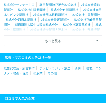
株式会社サンデー山口
朝日新聞神戸販売株式会社
株式会社琉球
新報社
株式会社山陽新聞社
株式会社佐賀新聞社
株式会社南日
本リビング新聞社
株式会社熊本日日新聞社
株式会社中国新聞社
株式会社西日本新聞社
株式会社愛媛新聞社
株式会社宮崎日日新
聞社
朝日新聞大阪中央販売株式会社
株式会社薬事日報社
株式
会社北國新聞社
株式会社読売新聞大阪本社
株式会社中部経済新
聞社
株式会社伊勢新聞社
株式会社夕刊三重新聞社
株式会社Ｊ
Ｓコーポレーション
株式会社アサヒ・ファミリー・ニュース社
もっと見る
株式会社朝日新聞社
株式会社ＭＩＳＨ
株式会社京都新聞ＣＯ
Ｍ
読売企画開発株式会社
株式会社中日新聞社
信濃毎日新聞株
式会社
株式会社北海道通信社
株式会社北海道建設新聞社
株式
広告・マスコミのカテゴリ一覧
会社北海道新聞社
株式会社福島建設工業新聞社
株式会社岩手日
日新聞社
株式会社山形新聞社
株式会社埼玉新聞社
株式会社東
広告代理店・広告制作
テレビ・ラジオ・放送
新聞
芸能・エン
奥日報社
株式会社日本教育新聞社
株式会社上毛新聞社
株式会
タメ・映画・音楽
出版業
その他
社桐生タイムス社
株式会社群馬経済新聞社
株式会社読売新聞東
京本社
株式会社エリアブレイン
株式会社日刊プロスポーツ新聞
社
株式会社千葉日報社
株式会社全国賃貸住宅新聞社
株式会社
化學工業日報社
株式会社食品化学新聞社
株式会社物流ニッポン
新聞社
株式会社毎日新聞社
株式会社神奈川中央新聞社
株式会
口コミで人気の企業
社保険毎日新聞社
株式会社日本食糧新聞社
株式会社神奈川新聞
社
株式会社メディアクリエイト
三和プランニングセンター株式