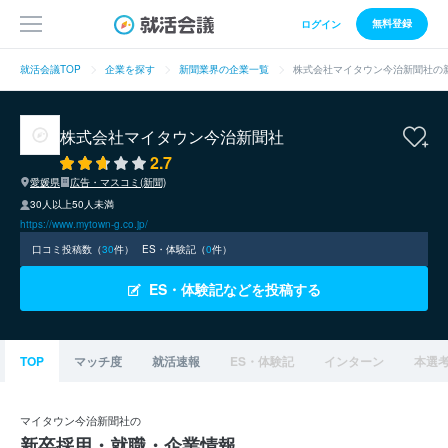
無料登録
ログイン
就活会議TOP
企業を探す
新聞業界の企業一覧
株式会社マイタウン今治新聞社の
株式会社マイタウン今治新聞社
2.7
愛媛県
広告・マスコミ(新聞)
30人以上50人未満
https://www.mytown-g.co.jp/
口コミ投稿数（
30
件）
ES・体験記（
0
件）
ES・体験記などを投稿する
TOP
マッチ度
就活速報
ES・体験記
インターン
本選
マイタウン今治新聞社の
新卒採用・就職・企業情報