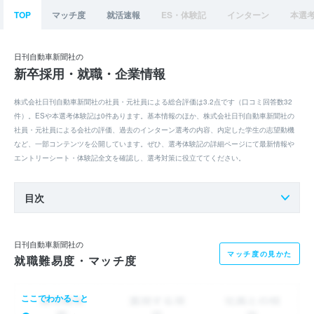
TOP
マッチ度
就活速報
ES・体験記
インターン
本選
日刊自動車新聞社の
新卒採用・就職・企業情報
株式会社日刊自動車新聞社の社員・元社員による総合評価は3.2点です（口コミ回答数32
件）。ESや本選考体験記は0件あります。基本情報のほか、株式会社日刊自動車新聞社の
社員・元社員による会社の評価、過去のインターン選考の内容、内定した学生の志望動機
など、一部コンテンツを公開しています。ぜひ、選考体験記の詳細ページにて最新情報や
エントリーシート・体験記全文を確認し、選考対策に役立ててください。
目次
日刊自動車新聞社の
マッチ度の見かた
就職難易度・マッチ度
ここでわかること