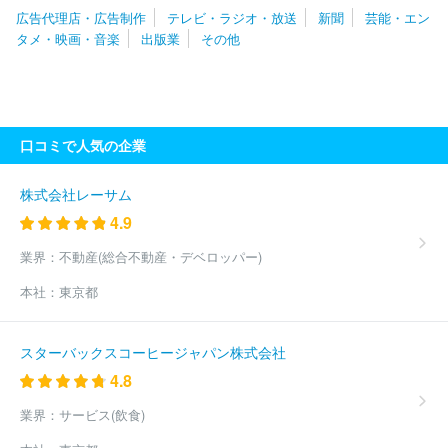
建設工業新聞社
株式会社岩手日日新聞社
株式会社山形新聞社
広告代理店・広告制作
テレビ・ラジオ・放送
新聞
芸能・エン
株式会社埼玉新聞社
株式会社東奥日報社
株式会社日本教育新聞
タメ・映画・音楽
出版業
その他
社
株式会社上毛新聞社
株式会社桐生タイムス社
株式会社群馬
経済新聞社
株式会社読売新聞東京本社
株式会社エリアブレイン
株式会社日刊プロスポーツ新聞社
株式会社千葉日報社
株式会社
全国賃貸住宅新聞社
株式会社化學工業日報社
株式会社食品化学
新聞社
株式会社物流ニッポン新聞社
株式会社毎日新聞社
株式
口コミで人気の企業
会社神奈川中央新聞社
株式会社保険毎日新聞社
株式会社日本食
糧新聞社
株式会社神奈川新聞社
株式会社メディアクリエイト
三和プランニングセンター株式会社
株式会社食品新聞社
株式会
株式会社レーサム
社日本農業新聞
株式会社神谷町管理
株式会社報知新聞社
株式
4.9
会社ＢＣＮ
株式会社ＡＭＳ
株式会社ＪＲ東日本ステーションリ
テイリング
株式会社新潟日報社
株式会社京急ステーションサー
業界：
不動産(総合不動産・デベロッパー)
ビス
株式会社建通新聞社
株式会社金融経済新聞社
株式会社イ
本社：
東京都
ワキ
株式会社プレイグラフ社
株式会社日本経済新聞社
株式会
社日本流通産業新聞社
株式会社日本工業新聞社
株式会社朝日学
生新聞社
株式会社日刊スポーツホールディングス
株式会社産業
スターバックスコーヒージャパン株式会社
経済新聞社
株式会社日刊工業新聞社
研究出版株式会社
株式会
4.8
社音元出版
株式会社上越タイムス社
株式会社電波新聞社
株式
会社地域新聞社
株式会社ロマ
株式会社ブライダル産業新聞社
業界：
サービス(飲食)
株式会社医療タイムス社
株式会社神戸新聞社
株式会社高知新聞
社
福島民友新聞株式会社
株式会社かちまいサービス
株式会社