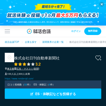
無料登録
ログイン
就活会議TOP
企業を探す
新聞業界の企業一覧
株式会社日刊自動車新聞社の新卒
株式会社日刊自動車新聞社
3.2
東京都
広告・マスコミ(新聞)
100人以上300人未満
https://www.netdenjd.com/
口コミ投稿数（
32
件）
ES・体験記（
0
件）
ES・体験記などを投稿する