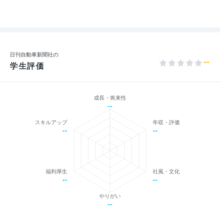
日刊自動車新聞社の
--
学生評価
成長・将来性
--
スキルアップ
年収・評価
--
--
福利厚生
社風・文化
--
--
やりがい
--