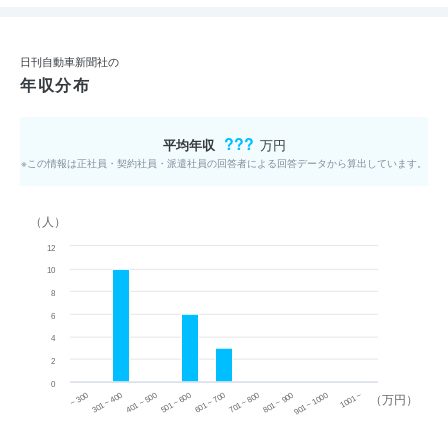
日刊自動車新聞社の
年収分布
???
平均年収
万円
※この情報は正社員・契約社員・派遣社員の回答者による回答データから算出しています。
（人）
12
10
8
6
4
2
0
~ 300
701 ~ 800
301 ~ 400
801 ~ 900
401 ~ 500
901 ~ 1000
501 ~ 600
601 ~ 700
1001 ~
（万円）