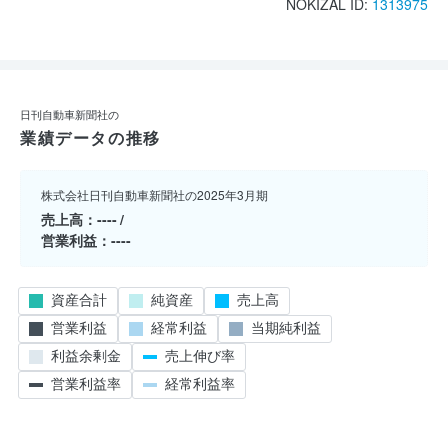
NOKIZAL ID:
1313975
日刊自動車新聞社の
業績データの推移
株式会社日刊自動車新聞社の2025年3月期
売上高
----
営業利益
----
資産合計
純資産
売上高
営業利益
経常利益
当期純利益
利益余剰金
売上伸び率
営業利益率
経常利益率