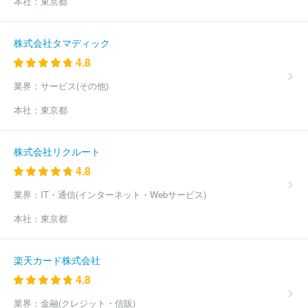
本社：
東京都
週刊つりニュース
株式会社食品産業新聞社
株式会社熊本リビン
グ新聞社
四国新聞販売株式会社
株式会社ユース
有限会社富士
ニュース社
株式会社新聞展望社
株式会社地域情報新聞
株式会
株式会社タマディック
社加藤新聞舗
株式会社西日本新聞福岡販売
株式会社中国新聞福
4.8
山制作センター
株式会社レッツ
株式会社石油化学新聞社
熊日
都市圏販売株式会社
ほか(281件)
業界：
サービス(その他)
本社：
東京都
株式会社リクルート
4.8
業界：
IT・通信(インターネット・Webサービス)
本社：
東京都
楽天カード株式会社
4.8
業界：
金融(クレジット・信販)