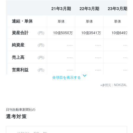
21年3月期
22年3月期
23年3月期
連結・単体
単体
単体
単体
資産合計
（円）
10億5050万
10億3541万
10億649万
純資産
----
----
----
（円）
売上高
----
----
----
（円）
営業利益
----
----
----
（円）
全項目を表示する
経常利益
----
----
----
（円）
※参照元：NOKIZAL
当期純利益
（円）
- 7548万
88万
1849万
利益余剰金
（円）
3億2814万
3億2902万
3億4752万
日刊自動車新聞社の
選考対策
売上伸び率
----
----
----
（％）
営業利益率
----
----
----
（％）