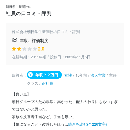
朝日学生新聞社の
社員の口コミ・評判
株式会社朝日学生新聞社の口コミ・評判
年収、評価制度
2.0
在籍時期：2011年頃 / 投稿日：2021年11月5日
年収？？万円
回答者：
女性
/ 15年前 /
法人営業
/ 主任
クラス /
正社員
【良い点】
朝日グループのため非常に高かった。能力のわりにもらいすぎ
ではないかと思った。
家族や扶養者手当など、手当も厚い。
【気になること・改善したほう...
続きを読む(全226文字)