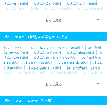
式会社毎日新聞社
株式会社高知新聞社
株式会社神奈川新聞社
株式会社宮崎日日新聞社
株式会社琉球新報社
株式会社愛媛新聞
社
株式会社新聞展望社
株式会社読売新聞東京本社
株式会社東
奥日報社
株式会社新潟日報社
株式会社夕刊三重新聞社
株式会
もっと見る
社週刊つりニュース
株式会社桐生タイムス社
株式会社ユース
株式会社熊本日日新聞社
福島民友新聞株式会社
株式会社中部経
済新聞社
株式会社サンデー山口
株式会社山陽新聞社
広告・マスコミ(新聞) の企業をすべて見る
株式会社サンデー山口
株式会社マイタウン今治新聞社
朝日新聞
神戸販売株式会社
株式会社琉球新報社
株式会社山陽新聞社
株
式会社佐賀新聞社
株式会社南日本リビング新聞社
株式会社熊本
日日新聞社
株式会社中国新聞社
株式会社西日本新聞社
株式会
社愛媛新聞社
株式会社宮崎日日新聞社
朝日新聞大阪中央販売株
式会社
株式会社薬事日報社
株式会社北國新聞社
株式会社読売
新聞大阪本社
株式会社中部経済新聞社
株式会社伊勢新聞社
株
式会社夕刊三重新聞社
株式会社ＪＳコーポレーション
株式会社
もっと見る
アサヒ・ファミリー・ニュース社
株式会社朝日新聞社
株式会社
ＭＩＳＨ
株式会社京都新聞ＣＯＭ
読売企画開発株式会社
株式
会社中日新聞社
信濃毎日新聞株式会社
株式会社北海道通信社
広告・マスコミのカテゴリ一覧
株式会社北海道建設新聞社
株式会社北海道新聞社
株式会社福島