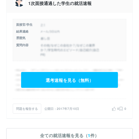
1次面接通過した学生の就活速報
面接官/学生
結果連絡
雰囲気
質問内容
選考速報を見る（無料）
問題を報告する
公開日：2017年7月10日
0
0
全ての就活速報を見る（
1
件）