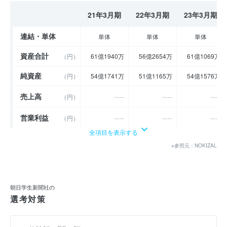
21年3月期
22年3月期
23年3月期
連結・単体
単体
単体
単体
資産合計
（円）
61億1940万
56億2654万
61億1069万
純資産
（円）
54億1741万
51億1165万
54億1576万
売上高
----
----
----
（円）
営業利益
----
----
----
（円）
全項目を表示する
経常利益
----
----
----
（円）
※参照元：NOKIZAL
当期純利益
（円）
3126万
- 668万
- 2172万
利益余剰金
（円）
47億1548万
47億436万
46億7820万
朝日学生新聞社の
選考対策
売上伸び率
----
----
----
（％）
営業利益率
----
----
----
（％）