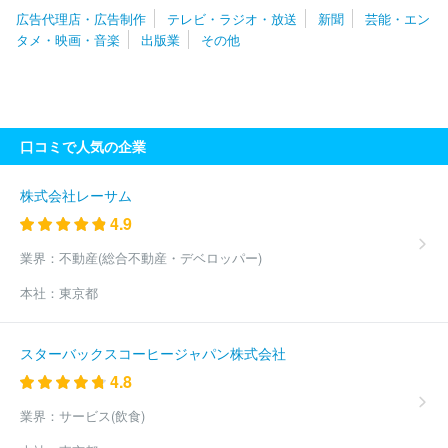
建設工業新聞社
株式会社岩手日日新聞社
株式会社山形新聞社
広告代理店・広告制作
テレビ・ラジオ・放送
新聞
芸能・エン
株式会社埼玉新聞社
株式会社東奥日報社
株式会社日本教育新聞
タメ・映画・音楽
出版業
その他
社
株式会社上毛新聞社
株式会社桐生タイムス社
株式会社群馬
経済新聞社
株式会社読売新聞東京本社
株式会社エリアブレイン
株式会社日刊プロスポーツ新聞社
株式会社千葉日報社
株式会社
全国賃貸住宅新聞社
株式会社化學工業日報社
株式会社食品化学
新聞社
株式会社物流ニッポン新聞社
株式会社毎日新聞社
株式
口コミで人気の企業
会社神奈川中央新聞社
株式会社保険毎日新聞社
株式会社日本食
糧新聞社
株式会社神奈川新聞社
株式会社メディアクリエイト
三和プランニングセンター株式会社
株式会社食品新聞社
株式会
株式会社レーサム
社日本農業新聞
株式会社神谷町管理
株式会社報知新聞社
株式
4.9
会社ＢＣＮ
株式会社ＡＭＳ
株式会社ＪＲ東日本ステーションリ
テイリング
株式会社新潟日報社
株式会社京急ステーションサー
業界：
不動産(総合不動産・デベロッパー)
ビス
株式会社建通新聞社
株式会社金融経済新聞社
株式会社イ
本社：
東京都
ワキ
株式会社プレイグラフ社
株式会社日本経済新聞社
株式会
社日本流通産業新聞社
株式会社日刊自動車新聞社
株式会社日本
工業新聞社
株式会社日刊スポーツホールディングス
株式会社産
スターバックスコーヒージャパン株式会社
業経済新聞社
株式会社日刊工業新聞社
研究出版株式会社
株式
4.8
会社音元出版
株式会社上越タイムス社
株式会社電波新聞社
株
式会社地域新聞社
株式会社ロマ
株式会社ブライダル産業新聞社
業界：
サービス(飲食)
株式会社医療タイムス社
株式会社神戸新聞社
株式会社高知新聞
社
福島民友新聞株式会社
株式会社かちまいサービス
株式会社