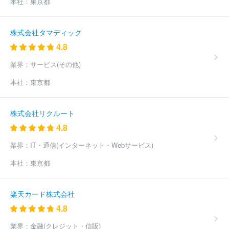
本社：
東京都
週刊つりニュース
株式会社食品産業新聞社
株式会社熊本リビン
グ新聞社
四国新聞販売株式会社
株式会社ユース
有限会社富士
ニュース社
株式会社新聞展望社
株式会社地域情報新聞
株式会
株式会社タマディック
社加藤新聞舗
株式会社西日本新聞福岡販売
株式会社中国新聞福
4.8
山制作センター
株式会社レッツ
株式会社石油化学新聞社
熊日
都市圏販売株式会社
ほか(281件)
業界：
サービス(その他)
本社：
東京都
株式会社リクルート
4.8
業界：
IT・通信(インターネット・Webサービス)
本社：
東京都
楽天カード株式会社
4.8
業界：
金融(クレジット・信販)