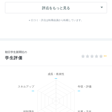
評点をもっと見る
※ 口コミ・評点は転職会議から転載しています。
朝日学生新聞社の
--
学生評価
成長・将来性
--
スキルアップ
年収・評価
--
--
福利厚生
社風・文化