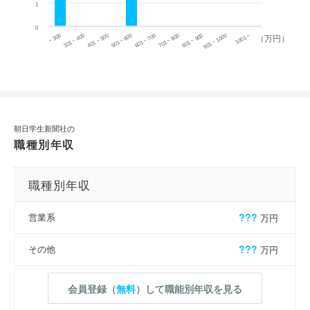
1
0
~ 300
701 ~ 800
301 ~ 400
801 ~ 900
401 ~ 500
901 ~ 1000
501 ~ 600
601 ~ 700
1001 ~
（万円）
朝日学生新聞社の
職種別年収
職種別年収
営業系
???
万円
その他
???
万円
会員登録（
無料
）して職能別年収を見る