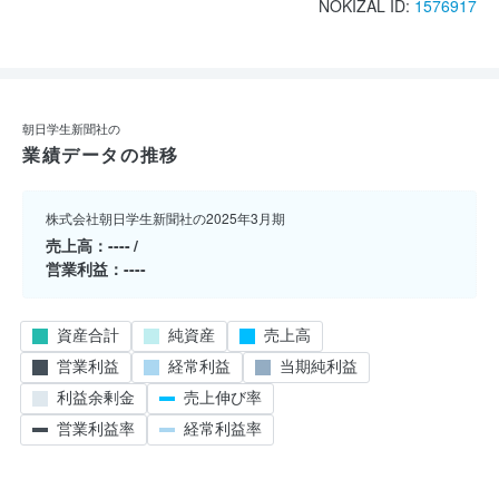
NOKIZAL ID:
1576917
朝日学生新聞社の
業績データの推移
株式会社朝日学生新聞社の2025年3月期
売上高
----
営業利益
----
資産合計
純資産
売上高
営業利益
経常利益
当期純利益
利益余剰金
売上伸び率
営業利益率
経常利益率