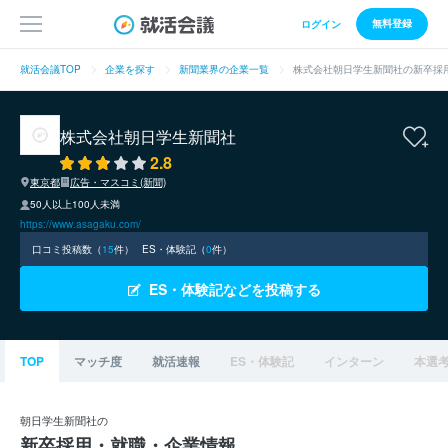
無料登録
ログイン
就活会議TOP
企業を探す
新聞業界の企業一覧
株式会社朝日学生新聞社の新卒採
株式会社朝日学生新聞社
2.8
東京都
広告・マスコミ(新聞)
50人以上100人未満
https://www.asagaku.com/
口コミ投稿数（
15
件）
ES・体験記（
0
件）
ES・体験記などを投稿する
TOP
マッチ度
就活速報
ES・体験記
インターン
本選
朝日学生新聞社の
新卒採用・就職・企業情報