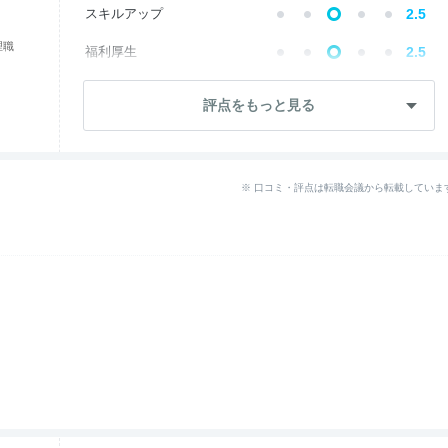
スキルアップ
2.5
理職
福利厚生
2.5
成長・将来性
2.1
評点をもっと見る
社員・管理職
2.5
ワークライフ
2.5
※ 口コミ・評点は転職会議から転載していま
女性の働きやすさ
2.5
--
入社後のギャップ
退職理由
1.7