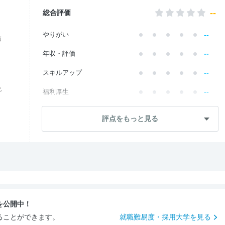
--
総合評価
--
やりがい
価
--
年収・評価
--
スキルアップ
化
--
福利厚生
--
成長・将来性
評点をもっと見る
--
社員・管理職
--
ワークライフ
--
社風・文化
--
女性の働きやすさ
を公開中！
--
入社後のギャップ
ることができます。
就職難易度・採用大学を見る
--
入社難易度