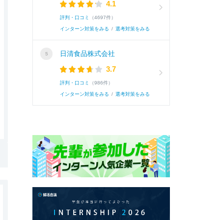
4.1
評判・口コミ
（4697件）
インターン対策をみる
/
選考対策をみる
日清食品株式会社
3.7
評判・口コミ
（986件）
インターン対策をみる
/
選考対策をみる