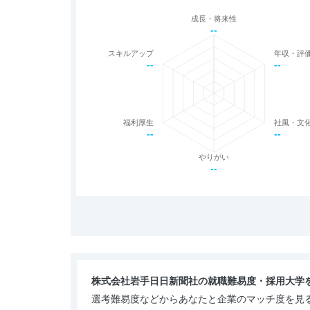
成長・将来性
--
スキルアップ
年収・評
--
--
福利厚生
社風・文
--
--
やりがい
--
株式会社岩手日日新聞社の就職難易度・採用大学
選考難易度などからあなたと企業のマッチ度を見