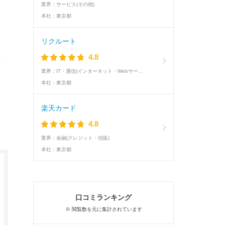
業界：
サービス(その他)
本社：
東京都
リクルート
4.8
業界：
IT・通信(インターネット・Webサービス)
本社：
東京都
楽天カード
4.8
業界：
金融(クレジット・信販)
本社：
東京都
口コミランキング
※ 閲覧数を元に集計されています