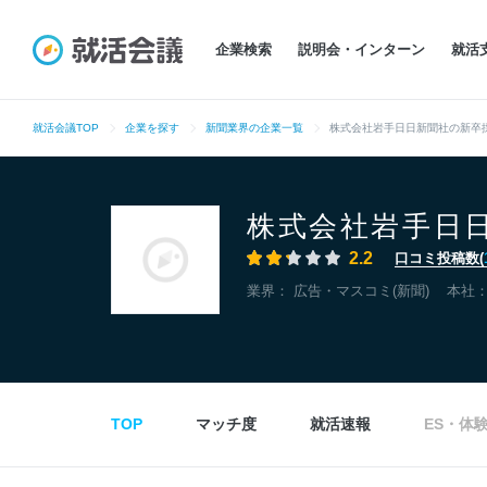
企業検索
説明会・インターン
就活
就活会議TOP
企業を探す
新聞業界の企業一覧
株式会社岩手日日新聞社の新卒
株式会社岩手日
2.2
口コミ投稿数(
業界：
広告・マスコミ(新聞)
本社
TOP
マッチ度
就活速報
ES・体