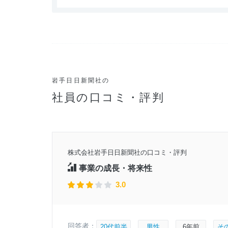
岩手日日新聞社の
社員の口コミ・評判
0年頃
株式会社岩手日日新聞社の口コミ・評判
月17日
事業の成長・将来性
3.0
回答者：
20代前半
男性
6年前
そ