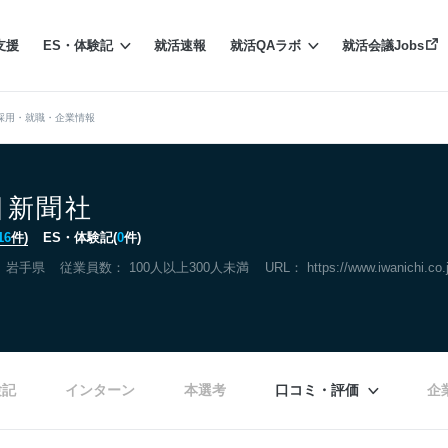
支援
ES・体験記
就活速報
就活QAラボ
就活会議Jobs
採用・就職・企業情報
日新聞社
16
件)
ES・体験記(
0
件)
：
岩手県
従業員数： 100人以上300人未満
URL：
https://www.iwanichi.co.
験記
インターン
本選考
口コミ・評価
企