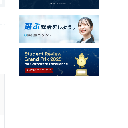
株式会社岩手日日新聞社の口コミ・評判
ワークライフバランス
3.0
回答者：
20代前半
男性
6年前
その他職種