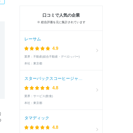
口コミで人気の企業
※ 総合評価を元に集計されています
レーサム
4.9
業界：
不動産(総合不動産・デベロッパー)
本社：
東京都
スターバックスコーヒージャパン
4.8
業界：
サービス(飲食)
本社：
東京都
倍
タマディック
の
4.8