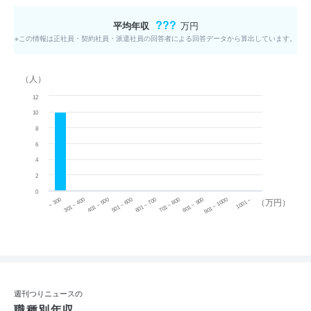
???
平均年収
万円
※この情報は正社員・契約社員・派遣社員の回答者による回答データから算出しています。
（人）
12
10
8
6
4
2
0
~ 300
701 ~ 800
301 ~ 400
801 ~ 900
401 ~ 500
901 ~ 1000
501 ~ 600
601 ~ 700
1001 ~
（万円）
週刊つりニュースの
職種別年収