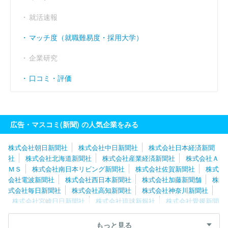
就活速報
マッチ度（就職難易度・採用大学）
企業研究
口コミ・評価
広告・マスコミ(新聞) の人気企業をみる
株式会社朝日新聞社
株式会社中日新聞社
株式会社日本経済新聞
社
株式会社北海道新聞社
株式会社産業経済新聞社
株式会社Ａ
ＭＳ
株式会社南日本リビング新聞社
株式会社佐賀新聞社
株式
会社電波新聞社
株式会社西日本新聞社
株式会社加藤新聞舗
株
式会社毎日新聞社
株式会社高知新聞社
株式会社神奈川新聞社
株式会社宮崎日日新聞社
株式会社琉球新報社
株式会社愛媛新聞
社
株式会社新聞展望社
株式会社読売新聞東京本社
株式会社東
奥日報社
株式会社新潟日報社
株式会社夕刊三重新聞社
株式会
もっと見る