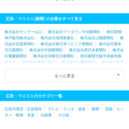
社桐生タイムス社
株式会社ユース
株式会社熊本日日新聞社
福
島民友新聞株式会社
株式会社中部経済新聞社
株式会社サンデー
山口
株式会社山陽新聞社
四国新聞販売株式会社
広告・マスコミ(新聞) の企業をすべて見る
株式会社サンデー山口
株式会社マイタウン今治新聞社
朝日新聞
神戸販売株式会社
株式会社琉球新報社
株式会社山陽新聞社
株
式会社佐賀新聞社
株式会社南日本リビング新聞社
株式会社熊本
日日新聞社
株式会社中国新聞社
株式会社西日本新聞社
株式会
社愛媛新聞社
株式会社宮崎日日新聞社
朝日新聞大阪中央販売株
式会社
株式会社薬事日報社
株式会社北國新聞社
株式会社読売
新聞大阪本社
株式会社中部経済新聞社
株式会社伊勢新聞社
株
式会社夕刊三重新聞社
株式会社ＪＳコーポレーション
株式会社
もっと見る
アサヒ・ファミリー・ニュース社
株式会社朝日新聞社
株式会社
ＭＩＳＨ
株式会社京都新聞ＣＯＭ
読売企画開発株式会社
株式
会社中日新聞社
信濃毎日新聞株式会社
株式会社北海道通信社
広告・マスコミのカテゴリ一覧
株式会社北海道建設新聞社
株式会社北海道新聞社
株式会社福島
建設工業新聞社
株式会社岩手日日新聞社
株式会社山形新聞社
広告代理店・広告制作
テレビ・ラジオ・放送
新聞
芸能・エン
株式会社埼玉新聞社
株式会社東奥日報社
株式会社日本教育新聞
タメ・映画・音楽
出版業
その他
社
株式会社上毛新聞社
株式会社桐生タイムス社
株式会社群馬
経済新聞社
株式会社読売新聞東京本社
株式会社エリアブレイン
株式会社日刊プロスポーツ新聞社
株式会社千葉日報社
株式会社