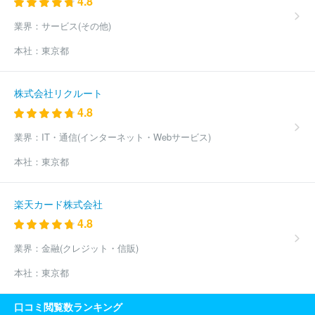
4.8
山制作センター
株式会社レッツ
株式会社石油化学新聞社
熊日
都市圏販売株式会社
ほか(281件)
業界：
サービス(その他)
本社：
東京都
株式会社リクルート
4.8
業界：
IT・通信(インターネット・Webサービス)
本社：
東京都
楽天カード株式会社
4.8
業界：
金融(クレジット・信販)
本社：
東京都
口コミ閲覧数ランキング