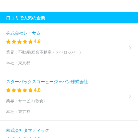
全国賃貸住宅新聞社
株式会社化學工業日報社
株式会社食品化学
新聞社
株式会社物流ニッポン新聞社
株式会社毎日新聞社
株式
口コミで人気の企業
会社神奈川中央新聞社
株式会社保険毎日新聞社
株式会社日本食
糧新聞社
株式会社神奈川新聞社
株式会社メディアクリエイト
三和プランニングセンター株式会社
株式会社食品新聞社
株式会
株式会社レーサム
社日本農業新聞
株式会社神谷町管理
株式会社報知新聞社
株式
4.9
会社ＢＣＮ
株式会社ＡＭＳ
株式会社ＪＲ東日本ステーションリ
テイリング
株式会社新潟日報社
株式会社京急ステーションサー
業界：
不動産(総合不動産・デベロッパー)
ビス
株式会社建通新聞社
株式会社金融経済新聞社
株式会社イ
本社：
東京都
ワキ
株式会社プレイグラフ社
株式会社日本経済新聞社
株式会
社日本流通産業新聞社
株式会社日刊自動車新聞社
株式会社日本
工業新聞社
株式会社朝日学生新聞社
株式会社日刊スポーツホー
スターバックスコーヒージャパン株式会社
ルディングス
株式会社産業経済新聞社
株式会社日刊工業新聞社
4.8
研究出版株式会社
株式会社音元出版
株式会社上越タイムス社
株式会社電波新聞社
株式会社地域新聞社
株式会社ロマ
株式
業界：
サービス(飲食)
会社ブライダル産業新聞社
株式会社医療タイムス社
株式会社神
戸新聞社
株式会社高知新聞社
福島民友新聞株式会社
株式会社
本社：
東京都
かちまいサービス
株式会社食品産業新聞社
株式会社熊本リビン
グ新聞社
四国新聞販売株式会社
株式会社ユース
有限会社富士
ニュース社
株式会社新聞展望社
株式会社地域情報新聞
株式会
株式会社タマディック
社加藤新聞舗
株式会社西日本新聞福岡販売
株式会社中国新聞福