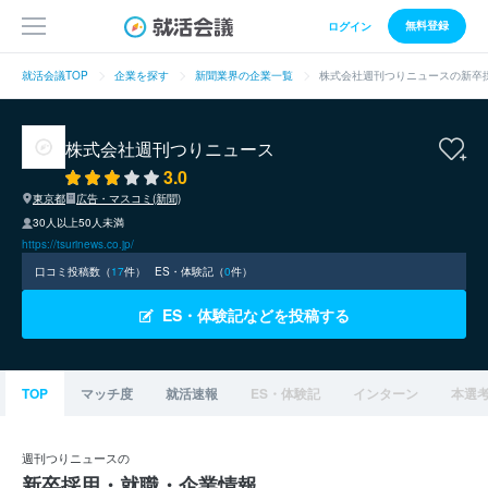
無料登録
ログイン
就活会議TOP
企業を探す
新聞業界の企業一覧
株式会社週刊つりニュースの新卒
株式会社週刊つりニュース
3.0
東京都
広告・マスコミ(新聞)
30人以上50人未満
https://tsurinews.co.jp/
口コミ投稿数（
17
件）
ES・体験記（
0
件）
ES・体験記などを投稿する
TOP
マッチ度
就活速報
ES・体験記
インターン
本選
週刊つりニュースの
新卒採用・就職・企業情報