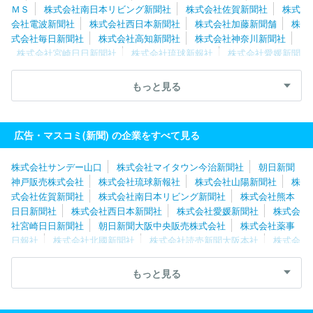
ＭＳ
株式会社南日本リビング新聞社
株式会社佐賀新聞社
株式
会社電波新聞社
株式会社西日本新聞社
株式会社加藤新聞舗
株
式会社毎日新聞社
株式会社高知新聞社
株式会社神奈川新聞社
株式会社宮崎日日新聞社
株式会社琉球新報社
株式会社愛媛新聞
社
株式会社新聞展望社
株式会社読売新聞東京本社
株式会社東
奥日報社
株式会社新潟日報社
株式会社夕刊三重新聞社
株式会
もっと見る
社週刊つりニュース
株式会社桐生タイムス社
株式会社ユース
株式会社熊本日日新聞社
福島民友新聞株式会社
株式会社中部経
済新聞社
株式会社サンデー山口
株式会社山陽新聞社
広告・マスコミ(新聞) の企業をすべて見る
株式会社サンデー山口
株式会社マイタウン今治新聞社
朝日新聞
神戸販売株式会社
株式会社琉球新報社
株式会社山陽新聞社
株
式会社佐賀新聞社
株式会社南日本リビング新聞社
株式会社熊本
日日新聞社
株式会社西日本新聞社
株式会社愛媛新聞社
株式会
社宮崎日日新聞社
朝日新聞大阪中央販売株式会社
株式会社薬事
日報社
株式会社北國新聞社
株式会社読売新聞大阪本社
株式会
社中部経済新聞社
株式会社伊勢新聞社
株式会社夕刊三重新聞社
株式会社ＪＳコーポレーション
株式会社アサヒ・ファミリー・ニ
もっと見る
ュース社
株式会社朝日新聞社
株式会社ＭＩＳＨ
株式会社京都
新聞ＣＯＭ
読売企画開発株式会社
株式会社中日新聞社
信濃毎