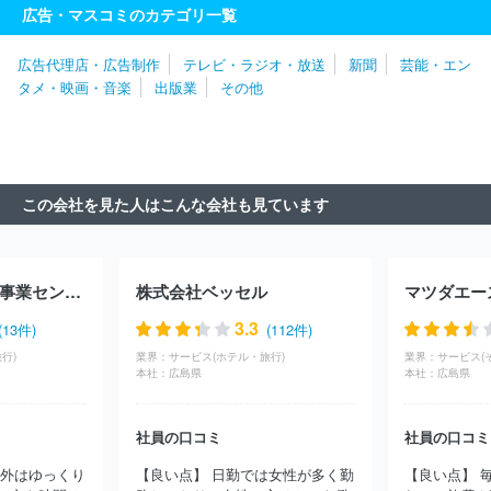
日新聞株式会社
株式会社北海道通信社
株式会社北海道建設新聞
広告・マスコミのカテゴリ一覧
社
株式会社北海道新聞社
株式会社福島建設工業新聞社
株式会
社岩手日日新聞社
株式会社山形新聞社
株式会社埼玉新聞社
株
広告代理店・広告制作
テレビ・ラジオ・放送
新聞
芸能・エン
式会社東奥日報社
株式会社日本教育新聞社
株式会社上毛新聞社
タメ・映画・音楽
出版業
その他
株式会社桐生タイムス社
株式会社群馬経済新聞社
株式会社読売
新聞東京本社
株式会社エリアブレイン
株式会社日刊プロスポー
ツ新聞社
株式会社千葉日報社
株式会社全国賃貸住宅新聞社
株
式会社化學工業日報社
株式会社食品化学新聞社
株式会社物流ニ
ッポン新聞社
株式会社毎日新聞社
株式会社神奈川中央新聞社
この会社を見た人はこんな会社も見ています
株式会社保険毎日新聞社
株式会社日本食糧新聞社
株式会社神奈
川新聞社
株式会社メディアクリエイト
三和プランニングセンタ
ー株式会社
株式会社食品新聞社
株式会社日本農業新聞
株式会
社神谷町管理
株式会社報知新聞社
株式会社ＢＣＮ
株式会社Ａ
株式会社大学生協事業センター
株式会社ベッセル
マツダエー
ＭＳ
株式会社ＪＲ東日本ステーションリテイリング
株式会社新
潟日報社
株式会社京急ステーションサービス
株式会社建通新聞
3.3
(13件)
(112件)
社
株式会社金融経済新聞社
株式会社イワキ
株式会社プレイグ
行)
業界：
サービス(ホテル・旅行)
業界：
サービス(
ラフ社
株式会社日本経済新聞社
株式会社日本流通産業新聞社
本社：
広島県
本社：
広島県
株式会社日刊自動車新聞社
株式会社日本工業新聞社
株式会社朝
日学生新聞社
株式会社日刊スポーツホールディングス
株式会社
社員の口コミ
社員の口コミ
産業経済新聞社
株式会社日刊工業新聞社
研究出版株式会社
株
式会社音元出版
株式会社上越タイムス社
株式会社電波新聞社
以外はゆっくり
【良い点】 日勤では女性が多く勤
【良い点】 
株式会社地域新聞社
株式会社ロマ
株式会社ブライダル産業新聞