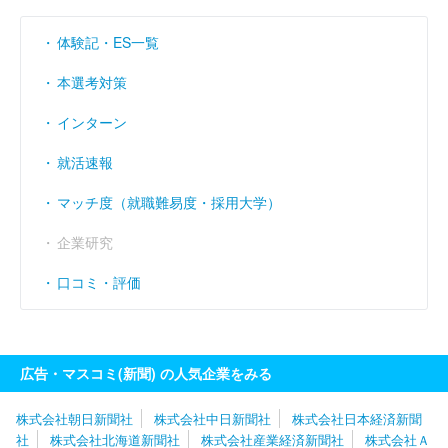
営業利益率
----
----
-
（％）
体験記・ES一覧
経常利益率
----
----
-
（％）
本選考対策
インターン
就活速報
マッチ度（就職難易度・採用大学）
企業研究
口コミ・評価
広告・マスコミ(新聞) の人気企業をみる
株式会社朝日新聞社
株式会社中日新聞社
株式会社日本経済新聞
社
株式会社北海道新聞社
株式会社産業経済新聞社
株式会社Ａ