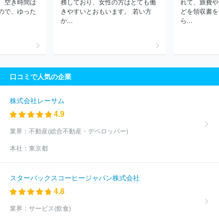
、空き時間は
務しており、女性の方はとても働
れて、旅費や
社
株式会社医療タイムス社
株式会社神戸新聞社
株式会社高知
ので、ゆった
きやすいとおもいます。 若い方
どを領収書を
新聞社
福島民友新聞株式会社
株式会社かちまいサービス
株式
か...
ら...
会社週刊つりニュース
株式会社食品産業新聞社
株式会社熊本リ
ビング新聞社
四国新聞販売株式会社
株式会社ユース
有限会社
富士ニュース社
株式会社新聞展望社
株式会社地域情報新聞
株
式会社加藤新聞舗
株式会社西日本新聞福岡販売
株式会社中国新
聞福山制作センター
株式会社レッツ
株式会社石油化学新聞社
口コミで人気の企業
熊日都市圏販売株式会社
ほか(281件)
株式会社レーサム
4.9
業界：
不動産(総合不動産・デベロッパー)
本社：
東京都
スターバックスコーヒージャパン株式会社
4.8
業界：
サービス(飲食)