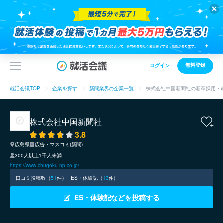
無料登録
ログイン
就活会議TOP
企業を探す
新聞業界の企業一覧
株式会社中国新聞社の新卒採用・
株式会社中国新聞社
3.8
広島県
広告・マスコミ(新聞)
300人以上1千人未満
https://www.chugoku-np.co.jp/
口コミ投稿数（
51
件）
ES・体験記（
13
件）
ES・体験記などを投稿する