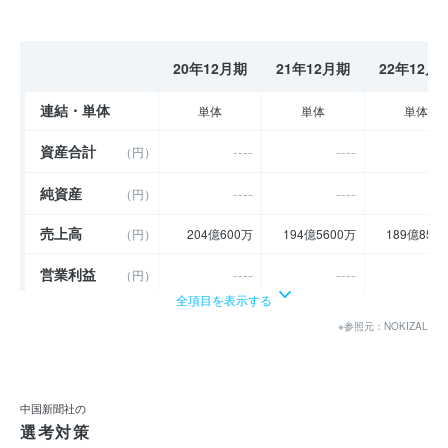
20年12月期
21年12月期
22年12月
連結・単体
単体
単体
単体
資産合計
----
----
-
（円）
純資産
----
----
-
（円）
売上高
（円）
204億600万
194億5600万
189億850
営業利益
----
----
-
（円）
全項目を表示する
経常利益
----
----
-
（円）
※参照元：NOKIZAL
当期純利益
----
6億848万
6億487
（円）
利益余剰金
----
----
-
（円）
中国新聞社の
選考対策
売上伸び率
（％）
- 5.31
- 4.66
- 2