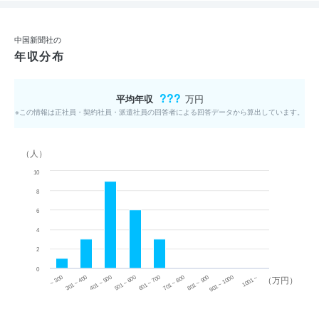
中国新聞社の
年収分布
???
平均年収
万円
※この情報は正社員・契約社員・派遣社員の回答者による回答データから算出しています。
（人）
10
8
6
4
2
0
~ 300
701 ~ 800
301 ~ 400
801 ~ 900
401 ~ 500
901 ~ 1000
501 ~ 600
601 ~ 700
1001 ~
（万円）