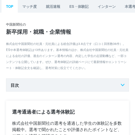
TOP
マッチ度
就活速報
ES・体験記
インターン
本選
中国新聞社の
新卒採用・就職・企業情報
株式会社中国新聞社の社員・元社員による総合評価は3.8点です（口コミ回答数36件）。
ESや本選考体験記は13件あります。基本情報のほか、株式会社中国新聞社の社員・元社員
による会社の評価、過去のインターン選考の内容、内定した学生の志望動機など、一部コ
ンテンツを公開しています。ぜひ、選考体験記の詳細ページにて最新情報やエントリーシ
ート・体験記全文を確認し、選考対策に役立ててください。
目次
選考通過者による選考体験記
株式会社中国新聞社の選考を通過した学生の体験記を多数
掲載中。選考で聞かれたことや評価されたポイントなど、