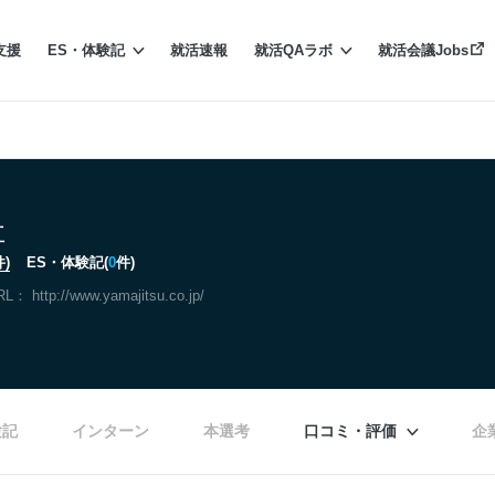
支援
ES・体験記
就活速報
就活QAラボ
就活会議Jobs
社
件)
ES・体験記(
0
件)
RL：
http://www.yamajitsu.co.jp/
験記
インターン
本選考
口コミ・評価
企