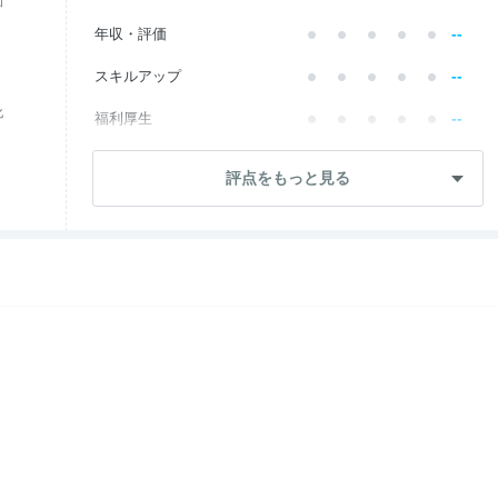
価
--
年収・評価
--
スキルアップ
化
--
福利厚生
--
成長・将来性
評点をもっと見る
--
社員・管理職
--
ワークライフ
--
社風・文化
--
女性の働きやすさ
--
入社後のギャップ
--
入社難易度
--
おすすめ度