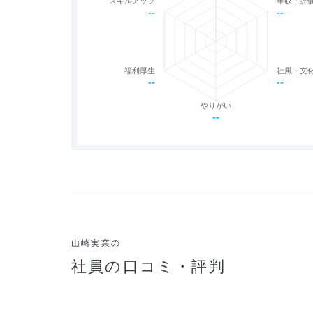
スキルアップ
年収・評
--
--
福利厚生
社風・文
--
--
やりがい
--
山崎実業の
社員の口コミ・評判