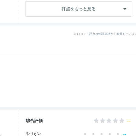
--
成長・将来性
評点をもっと見る
--
社員・管理職
--
ワークライフ
※ 口コミ・評点は転職会議から転載していま
--
女性の働きやすさ
--
入社後のギャップ
--
退職理由
--
総合評価
--
やりがい