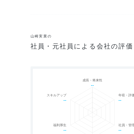
山崎実業の
社員・元社員による会社の評価
成長・将来性
--
スキルアップ
年収・評
--
--
福利厚生
社員・管
--
--