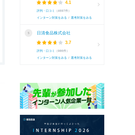
4.1
評判・口コミ
（4697件）
インターン対策をみる
/
選考対策をみる
日清食品株式会社
3.7
評判・口コミ
（986件）
インターン対策をみる
/
選考対策をみる