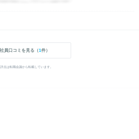
社員口コミを見る（
1
件）
・評点は転職会議から転載しています。