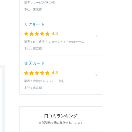
業界：
サービス(その他)
本社：
東京都
リクルート
4.8
業界：
IT・通信(インターネット・Webサービス)
本社：
東京都
楽天カード
4.8
業界：
金融(クレジット・信販)
本社：
東京都
口コミランキング
※ 閲覧数を元に集計されています