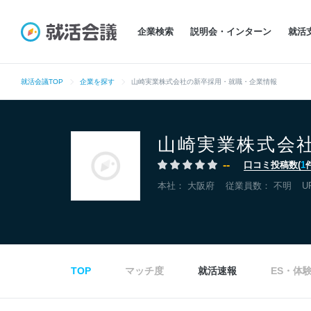
企業検索
説明会・インターン
就活
就活会議TOP
企業を探す
山崎実業株式会社の新卒採用・就職・企業情報
山崎実業株式会
--
口コミ投稿数(
1
本社：
大阪府
従業員数： 不明
U
TOP
マッチ度
就活速報
ES・体