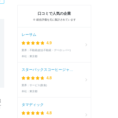
口コミで人気の企業
※ 総合評価を元に集計されています
レーサム
4.9
業界：
不動産(総合不動産・デベロッパー)
本社：
東京都
スターバックスコーヒージャパン
4.8
業界：
サービス(飲食)
本社：
東京都
選
タマディック
ど
4.8