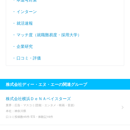
インターン
就活速報
マッチ度（就職難易度・採用大学）
企業研究
口コミ・評価
株式会社ディー・エヌ・エーの関連グループ
株式会社横浜ＤｅＮＡベイスターズ
業界：
広告・マスコミ(芸能・エンタメ・映画・音楽)
本社：
神奈川県
口コミ投稿数
45件
ES・体験記
16件