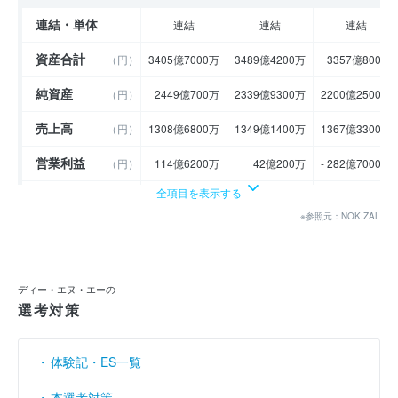
連結・単体
連結
連結
連結
資産合計
（円）
3405億7000万
3489億4200万
3357億800万
純資産
（円）
2449億700万
2339億9300万
2200億2500万
売上高
（円）
1308億6800万
1349億1400万
1367億3300万
営業利益
（円）
114億6200万
42億200万
- 282億7000万
全項目を表示する
経常利益
（円）
294億1900万
135億9500万
- 281億3000万
※参照元：NOKIZAL
当期純利益
（円）
305億3200万
88億5700万
- 286億8200万
利益余剰金
----
----
----
（円）
ディー・エヌ・エーの
売上伸び率
（％）
- 4.46
3.09
1.35
選考対策
営業利益率
（％）
8.76
3.11
- 20.68
体験記・ES一覧
経常利益率
（％）
22.48
10.08
- 20.57
本選考対策