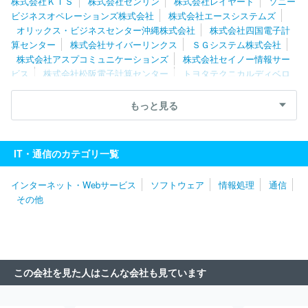
株式会社ＫＩＳ
株式会社ゼンリン
株式会社レイヤード
ソニー
ステムテクノ株式会社
ビジネスオペレーションズ株式会社
株式会社エースシステムズ
オリックス・ビジネスセンター沖縄株式会社
株式会社四国電子計
算センター
株式会社サイバーリンクス
ＳＧシステム株式会社
株式会社アスプコミュニケーションズ
株式会社セイノー情報サー
ビス
株式会社松阪電子計算センター
トヨタテクニカルディベロ
ップメント株式会社
鈴与システムテクノロジー株式会社
株式会
社トータルマリアージュサポート
Ｇａｔｅテクノロジーズ株式会
もっと見る
社
日本コムシンク株式会社
あさかわシステムズ株式会社
株式
会社エフアンドエム
ヒューマンウェア株式会社
株式会社中電シ
ーティーアイ
ＣＤＳ株式会社
協和テクノロジィズ株式会社
株
IT・通信のカテゴリ一覧
式会社電算
株式会社アイティ・コミュニケーションズ
株式会社
ナブアシスト
株式会社エフコム
ユーザーサイド株式会社
ＡＧ
インターネット・Webサービス
ソフトウェア
情報処理
通信
Ｓ株式会社
農中情報システム株式会社
株式会社三越伊勢丹シス
その他
テム・ソリューションズ
株式会社デザインネットワーク
株式会
社ベルシステム２４
ＴＩＳシステムサービス株式会社
株式会社
ＮＴＴデータＳＭＳ
三菱ＵＦＪインフォメーションテクノロジー株
式会社
富士フイルムシステムサービス株式会社
株式会社ゼロイ
ン
株式会社サミーネットワークス
株式会社帝国データバンク
この会社を見た人はこんな会社も見ています
ＮＥＣネッツエスアイ株式会社
株式会社東京商工リサーチ
株式
会社ＮＥＯＷＩＺゲームオン
イーディーピーアシスタント株式会
社
バイオコミュニケーションズ株式会社
東京システムズ株式会