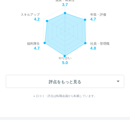
成長・将来性
3.7
スキルアップ
年収・評価
4.2
4.7
福利厚生
社員・管理職
4.7
4.8
やりがい
5.0
評点をもっと見る
※ 口コミ・評点は転職会議から転載しています。