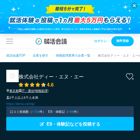
無料登録
ログイン
就活会議TOP
企業を探す
情報処理業界の企業一覧
株式会社ディー・エヌ・エー
株式会社ディー・エヌ・エー
4.6
東京都
IT・通信(情報処理)
2千人以上5千人未満
https://dena.com/jp/
口コミ投稿数（
1730
件）
ES・体験記（
166
件）
ES・体験記などを投稿する