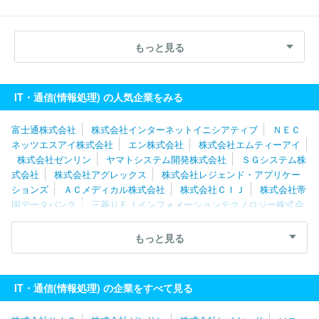
もっと見る
IT・通信(情報処理) の人気企業をみる
富士通株式会社
株式会社インターネットイニシアティブ
ＮＥＣ
ネッツエスアイ株式会社
エン株式会社
株式会社エムティーアイ
株式会社ゼンリン
ヤマトシステム開発株式会社
ＳＧシステム株
式会社
株式会社アグレックス
株式会社レジェンド・アプリケー
ションズ
ＡＣメディカル株式会社
株式会社ＣＩＪ
株式会社帝
国データバンク
三菱ＵＦＪインフォメーションテクノロジー株式会
社
株式会社エフアンドエム
株式会社ＢｏｏｋＬｉｖｅ
トヨタ
テクニカルディベロップメント株式会社
株式会社ＮＴＴデータＳＭ
もっと見る
Ｓ
ユーソナー株式会社
さくら情報システム株式会社
富士フイ
ルムシステムサービス株式会社
株式会社ベルシステム２４
株式
会社ウェザーニューズ
株式会社中電シーティーアイ
日本電子計
IT・通信(情報処理) の企業をすべて見る
算株式会社
チエル株式会社
ＴＩＳシステムサービス株式会社
東芝情報システム株式会社
農中情報システム株式会社
ＮＲＩシ