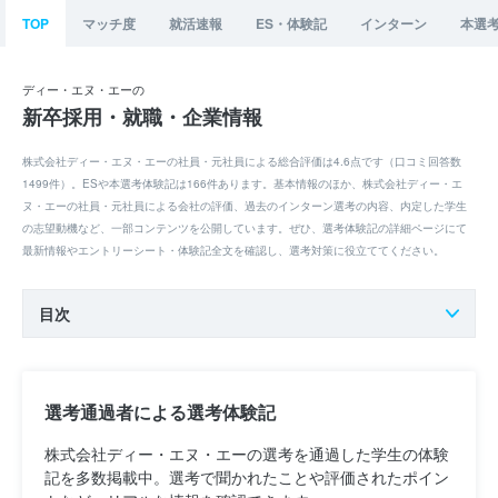
TOP
マッチ度
就活速報
ES・体験記
インターン
本選
ディー・エヌ・エーの
新卒採用・就職・企業情報
株式会社ディー・エヌ・エーの社員・元社員による総合評価は4.6点です（口コミ回答数
1499件）。ESや本選考体験記は166件あります。基本情報のほか、株式会社ディー・エ
ヌ・エーの社員・元社員による会社の評価、過去のインターン選考の内容、内定した学生
の志望動機など、一部コンテンツを公開しています。ぜひ、選考体験記の詳細ページにて
最新情報やエントリーシート・体験記全文を確認し、選考対策に役立ててください。
目次
選考通過者による選考体験記
株式会社ディー・エヌ・エーの選考を通過した学生の体験
記を多数掲載中。選考で聞かれたことや評価されたポイン