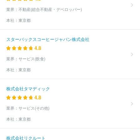
式会社
株式会社イーウェル
株式会社ブレイク・フィールド社
株式会社アルバイトタイムス
株式会社ロイヤリティマーケティン
業界：
不動産(総合不動産・デベロッパー)
グ
日軽情報システム株式会社
株式会社プロゴワス
株式会社イ
本社：
東京都
セトー
ナカシャクリエイテブ株式会社
株式会社日立マネジメン
トパートナー
ヤマトシステム開発株式会社
ほか(2591件)
スターバックスコーヒージャパン株式会社
4.8
業界：
サービス(飲食)
本社：
東京都
株式会社タマディック
4.8
業界：
サービス(その他)
本社：
東京都
株式会社リクルート