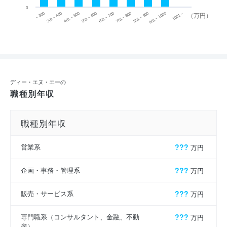
0
~ 300
701 ~ 800
301 ~ 400
801 ~ 900
401 ~ 500
901 ~ 1000
501 ~ 600
601 ~ 700
1001 ~
（万円）
ディー・エヌ・エーの
職種別年収
職種別年収
営業系
???
万円
企画・事務・管理系
???
万円
販売・サービス系
???
万円
専門職系（コンサルタント、金融、不動
???
万円
産）