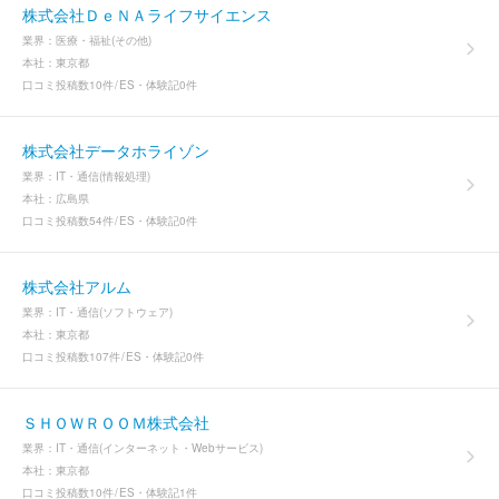
株式会社ＤｅＮＡライフサイエンス
業界：
医療・福祉(その他)
本社：
東京都
口コミ投稿数
10件
ES・体験記
0件
株式会社データホライゾン
業界：
IT・通信(情報処理)
本社：
広島県
口コミ投稿数
54件
ES・体験記
0件
株式会社アルム
業界：
IT・通信(ソフトウェア)
本社：
東京都
口コミ投稿数
107件
ES・体験記
0件
ＳＨＯＷＲＯＯＭ株式会社
業界：
IT・通信(インターネット・Webサービス)
本社：
東京都
口コミ投稿数
10件
ES・体験記
1件