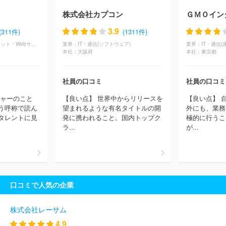
社
株式会社ケアネット
株式会社電力計算センター
京セラみら
株式会社カプコン
いエンビジョン株式会社
株式会社ジャノメクレディア
クォン
ツ・リサーチ株式会社
エクシオ・システムマネジメント株式会社
3.9
(311件)
(1311件)
株式会社ＡＭＳ
さくら情報システム株式会社
株式会社アグレッ
IT・通信(インターネット・Webサービス)
業界：
IT・通信(ソフトウェア)
業界：
IT・通信(
クス
パーソルコミュニケーションサービス株式会社
インフォメ
本社：
大阪府
本社：
東京都
ーションサービスフォース株式会社
株式会社ジールコミュニケーシ
ョンズ
東芝情報システム株式会社
日鉄ソリューションズサービ
社員の口コミ
社員の口コミ
スアンドテクノロジー株式会社
インクリメント・ピー株式会社
株式会社アイコール
株式会社エムティーアイ
株式会社バンダイ
ジャーのこと
【良い点】 世界中からリリースを
【良い点】 
ナムコビジネスアーク
株式会社インターワークス
ユーソナー株
う呼称で読ん
望まれるような有名タイトルの開
外にも、業務
式会社
株式会社レジェンド・アプリケーションズ
ドコモ・サポ
タレントに見
発に携われること。国内トップク
極的に行うこ
ート株式会社
ＴＯＰＰＡＮシステムインテグレーション株式会社
ラ...
が...
株式会社ウェザーニューズ
株式会社ＣＩＪ
クロス・ヘッド株式
会社
株式会社イオレ
株式会社ラック企画
テクバン株式会社
富士通株式会社
株式会社プレステージ・インターナショナル
株
式会社エムアップホールディングス
ＭＫＩテクノロジーズ株式会
社
チエル株式会社
エン株式会社
株式会社ＢｏｏｋＬｉｖｅ
口コミで人気の企業
株式会社ＢＳＮアイネット
株式会社マイクロメイツ
株式会社イ
ンターネットイニシアティブ
ＮＲＩシステムテクノ株式会社
Ａ
Ｃメディカル株式会社
株式会社ニッポンダイナミックシステムズ
株式会社レーサム
株式会社ＮＴＴデータ・スマートソーシング
日本総合システム株
4.9