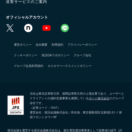
送客サービスのご案内
オフィシャルアカウント
運営ポリシー
会社概要
利用規約
プライバシーポリシー
クッキーポリシー
就活QAラボポリシー
グループ会社
グループ会員利用規約
カスタマーハラスメントポリシー
当社は東京証券取引所、福岡証券取引所の上場企業であり、ユーザーと
クライアントの成約支援事業を展開している
ポート株式会社
のグループ
会社です。
（証券コード：7047）
運営会社：就活会議株式会社／所在地：東京都新宿区北新宿2-21-1 新
宿フロントタワー5F
就活会議を運営する就活会議株式会社は、届出電気通信事業者として総務省の認可（許