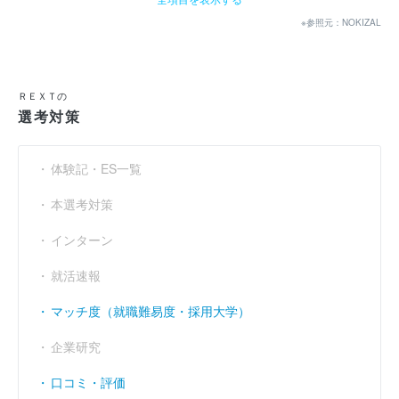
経常利益
----
1億500万
3500万
（円）
※参照元：NOKIZAL
当期純利益
----
1900万
- 3700万
（円）
利益余剰金
----
----
- 22億3080万
（円）
ＲＥＸＴの
選考対策
売上伸び率
----
- 11.8
- 9.44
（％）
営業利益率
----
1.06
0.36
（％）
体験記・ES一覧
経常利益率
----
本選考対策
1.22
0.45
（％）
インターン
就活速報
マッチ度（就職難易度・採用大学）
企業研究
口コミ・評価