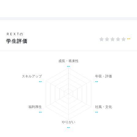
ＲＥＸＴの
--
学生評価
成長・将来性
--
スキルアップ
年収・評価
--
--
福利厚生
社風・文化
--
--
やりがい
--