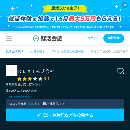
無料登録
ログイン
就活会議TOP
企業を探す
アパレル業界の企業一覧
ＲＥＸＴ株式会社の新卒採用
ＲＥＸＴ株式会社
3.1
東京都
小売り(アパレル)
100人以上300人未満
https://www.rext.jp/
口コミ投稿数（
387
件）
ES・体験記（
0
件）
ES・体験記などを投稿する