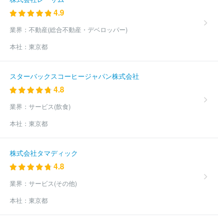
株式会社大手町通商
ココマイスター株式会社
株式会社トゥモロ
4.9
ーランド
株式会社京都きもの友禅ホールディングス
株式会社Ａ
ＯＫＩ
株式会社オンワード樫山
坂善商事株式会社
株式会社ア
業界：
不動産(総合不動産・デベロッパー)
ルカ
株式会社ロフト
株式会社タカキュー
株式会社三松
株
本社：
東京都
式会社ユナイテッドアローズ
株式会社バロックジャパンリミテッ
ド
アイア株式会社
株式会社ボッテガ・ヴェネタジャパン
株式
会社パーティハウス
株式会社ルネ
東洋羽毛北信越販売株式会社
スターバックスコーヒージャパン株式会社
株式会社弁慶
株式会社時女
株式会社とみひろ
株式会社ギア
4.8
ーズジャム
株式会社ティップトップ
タダチ株式会社
株式会社
サマンサタバサジャパンリミテッド
株式会社北海道三喜
株式会
業界：
サービス(飲食)
社ギャレリア・ニズム
株式会社ＡＤＥＳＳＯ
有限会社アンプー
ファム
株式会社英里奈
株式会社西本
ほか(1413件)
本社：
東京都
株式会社タマディック
4.8
業界：
サービス(その他)
本社：
東京都