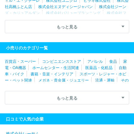
ィル・エ・クチーレ
株式会社ユニクロ
ヒラキ株式会社
株式会
社高橋ふとん店
株式会社エヌディシージャパン
株式会社ジーン
ズ・カジュアルダン
株式会社バリュープランニング
株式会社フ
タタ
青山商事株式会社
株式会社チュチュアンナ
株式会社名
紳
株式会社ネオグラフィック
株式会社ひらおか
株式会社オリ
もっと見る
ンピア
株式会社ノムラテーラー
株式会社ジーフット
株式会社
マーキーズ
株式会社コポ
株式会社尾東
株式会社ほていや
株式会社赤ちゃん本舗
株式会社シティーヒル
株式会社ショー
小売りのカテゴリ一覧
ビ
株式会社フィットハウス
株式会社田中管財
株式会社ＣＯＱ
ＵＬＥ
リデア株式会社
株式会社ＴＡＭＡＹＵＲＡ
株式会社リ
百貨店・スーパー
コンビニエンスストア
アパレル
食品
家
オグループホールディングス
株式会社あかのれん
株式会社サー
電・OA機器
ホームセンター・生活関連
医薬品・化粧品
自動
ズ
株式会社Ｎ企画
有限会社リストリクト
株式会社しまむら
車・バイク
書籍・音楽・インテリア
スポーツ・レジャー・ホビ
株式会社ワークマン
株式会社ハニーズホールディングス
株式会
ー・ペット関連
メガネ・貴金属・ジュエリー
流通・運輸
その
社ライトオン
株式会社アイランド
株式会社二葉屋
株式会社マ
他
ザーハウス
株式会社アミナコレクシヨン
ダイアナ株式会社
株
式会社やまと
株式会社スヴェンソン
株式会社マックスマーラジ
もっと見る
ャパン
ユザワヤ商事株式会社
株式会社フォクシー
Ｈａｍｅｅ
株式会社
株式会社ナイスクラップ
株式会社エービーシー・マー
ト
ジョルジオアルマーニジャパン株式会社
株式会社エスダーヴ
口コミで人気の企業
メーカーズシャツ鎌倉株式会社
株式会社レリアン
株式会社リフ
ァクトリィ
株式会社タツミヤ
株式会社すずのき
株式会社コナ
カ
株式会社ティムティム
株式会社三峰
株式会社コーエン
株式会社レーサム