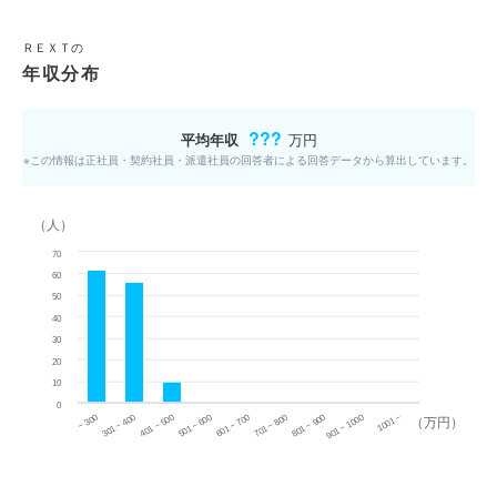
ＲＥＸＴの
年収分布
???
平均年収
万円
※この情報は正社員・契約社員・派遣社員の回答者による回答データから算出しています。
（人）
70
60
50
40
30
20
10
0
~ 300
701 ~ 800
301 ~ 400
801 ~ 900
401 ~ 500
901 ~ 1000
501 ~ 600
601 ~ 700
1001 ~
（万円）