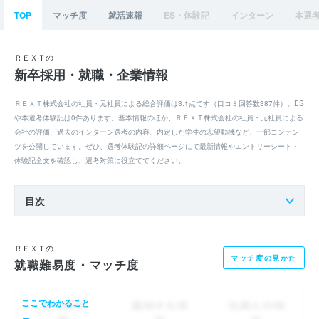
TOP
マッチ度
就活速報
ES・体験記
インターン
本選
ＲＥＸＴの
新卒採用・就職・企業情報
ＲＥＸＴ株式会社の社員・元社員による総合評価は3.1点です（口コミ回答数387件）。ES
や本選考体験記は0件あります。基本情報のほか、ＲＥＸＴ株式会社の社員・元社員による
会社の評価、過去のインターン選考の内容、内定した学生の志望動機など、一部コンテン
ツを公開しています。ぜひ、選考体験記の詳細ページにて最新情報やエントリーシート・
体験記全文を確認し、選考対策に役立ててください。
目次
ＲＥＸＴの
マッチ度の見かた
就職難易度・マッチ度
ここでわかること