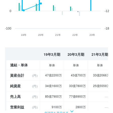
0
-12
-100
-18
19年
20年
21年
22年
23年
19年3月期
20年3月期
21年3月期
連結・単体
単体
単体
単体
資産合計
47億2200万
43億700万
33億2066万
（円）
純資産
34億1600万
33億7800万
25億5559万
（円）
売上高
----
85億7900万
77億6900万
（円）
営業利益
----
9100万
2800万
（円）
全項目を表示する