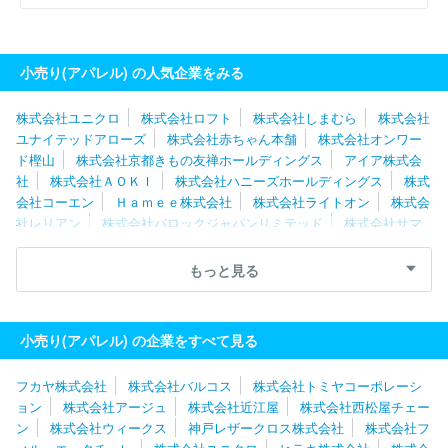
小売り(アパレル) の人気企業をみる
株式会社ユニクロ
株式会社ロフト
株式会社しまむら
株式会社
ユナイテッドアローズ
株式会社赤ちゃん本舗
株式会社オンワー
ド樫山
株式会社京都きもの友禅ホールディングス
アイア株式会
社
株式会社ＡＯＫＩ
株式会社ハニーズホールディングス
株式
会社コーエン
Ｈａｍｅｅ株式会社
株式会社ライトオン
株式会
社レリアン
株式会社バロックジャパンリミテッド
株式会社サマ
ンサタバサジャパンリミテッド
株式会社スヴェンソン
株式会社
三松
株式会社コナカ
株式会社エービーシー・マート
株式会社
もっと見る
フォクシー
リデア株式会社
株式会社エスダーヴ
株式会社やま
と
株式会社タカキュー
株式会社田中管財
ユザワヤ商事株式会
社
株式会社ボッテガ・ヴェネタジャパン
株式会社アミナコレク
小売り(アパレル) の企業をすべて見る
シヨン
株式会社ナイスクラップ
フカヤ株式会社
株式会社バルコス
株式会社トミヤコーポレーシ
ョン
株式会社アージュ
株式会社近江屋
株式会社西松屋チェー
ン
株式会社ウィークス
神戸レザークロス株式会社
株式会社フ