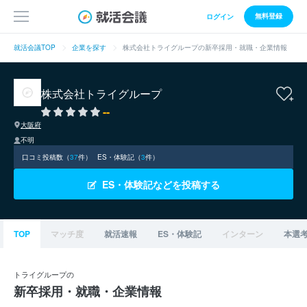
無料登録
ログイン
就活会議TOP
企業を探す
株式会社トライグループの新卒採用・就職・企業情報
株式会社トライグループ
--
大阪府
不明
口コミ投稿数（
37
件）
ES・体験記（
3
件）
ES・体験記などを投稿する
TOP
マッチ度
就活速報
ES・体験記
インターン
本選
トライグループの
新卒採用・就職・企業情報