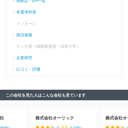
体験記・ES一覧
本選考対策
インターン
就活速報
マッチ度（就職難易度・採用大学）
企業研究
口コミ・評価
この会社を見た人はこんな会社も見ています
社
株式会社オーリック
株式会社オ
3.3
(56件)
(112件)