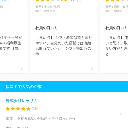
器)
業界：
小売り(食品)
業界：
本社：
鹿児島県
本社：
福岡県
社員の口コミ
社員の口コミ
は住宅手当等が
【良い点】 シフト希望は割と通り
【良い点】 
年々福利厚生
やすい、自分のいた店舗では有給
いと思う。取
象です 【気
も取れていたが、シフト提出時の
ない方だと思
申...
と...
口コミで人気の企業
株式会社レーサム
4.9
業界：
不動産(総合不動産・デベロッパー)