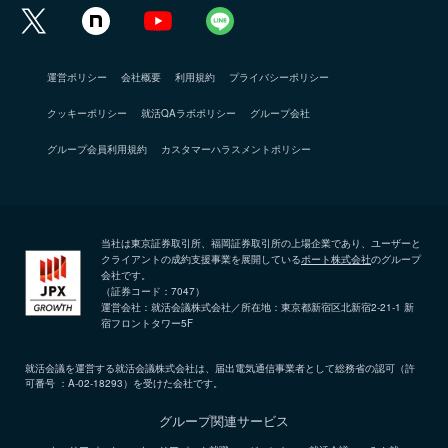
運営ポリシー
会社概要
利用規約
プライバシーポリシー
クッキーポリシー
就活QAラボポリシー
グループ会社
グループ会員利用規約
カスタマーハラスメントポリシー
当社は東京証券取引所、福岡証券取引所の上場企業であり、ユーザーと
クライアントの成約支援事業を展開している
ポート株式会社
のグループ
会社です。
（証券コード：7047）
運営会社：就活会議株式会社／所在地：東京都新宿区北新宿2-21-1 新
宿フロントタワー5F
就活会議を運営する就活会議株式会社は、届出電気通信事業者として総務省の認可（許
可番号 ：A-02-18293）を受けた会社です。