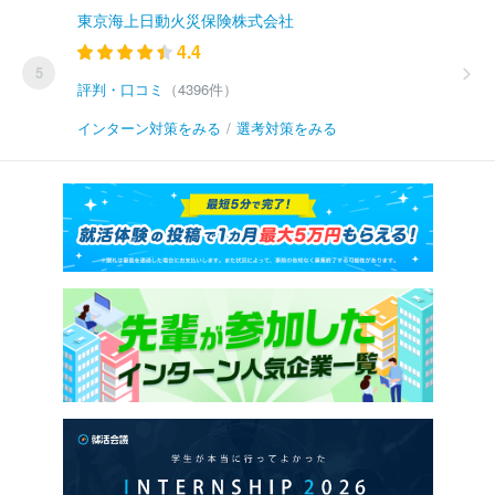
東京海上日動火災保険株式会社
4.4
5
評判・口コミ
（4396件）
インターン対策をみる
/
選考対策をみる