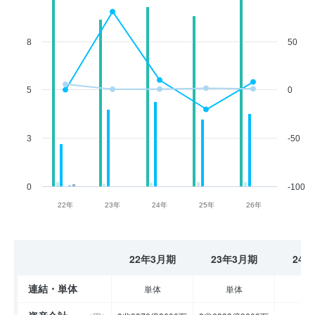
8
50
5
0
3
-50
0
-100
22年
23年
24年
25年
26年
22年3月期
23年3月期
24
連結・単体
単体
単体