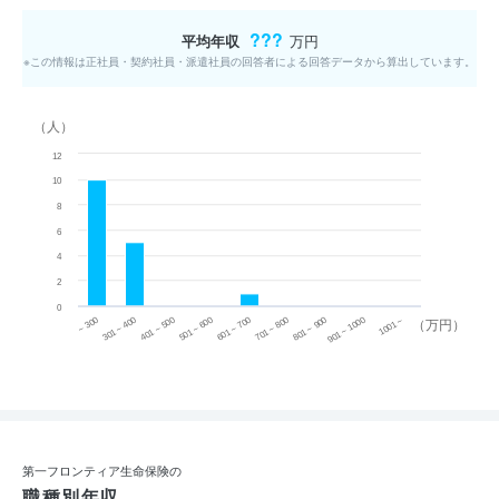
???
平均年収
万円
※この情報は正社員・契約社員・派遣社員の回答者による回答データから算出しています。
（人）
12
10
8
6
4
2
0
~ 300
701 ~ 800
301 ~ 400
801 ~ 900
401 ~ 500
901 ~ 1000
501 ~ 600
601 ~ 700
1001 ~
（万円）
第一フロンティア生命保険の
職種別年収