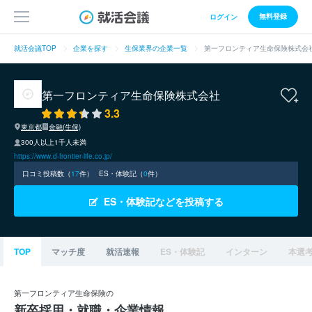
無料登録
ログイン
就活会議TOP
企業を探す
生保業界の企業一覧
第一フロンティア生命保険株式会
第一フロンティア生命保険株式会社
3.3
東京都
金融(生保)
300人以上1千人未満
https://www.d-frontier-life.co.jp/
口コミ投稿数（
17
件）
ES・体験記（
0
件）
ES・体験記などを投稿する
TOP
マッチ度
就活速報
ES・体験記
インターン
本選
第一フロンティア生命保険の
新卒採用・就職・企業情報