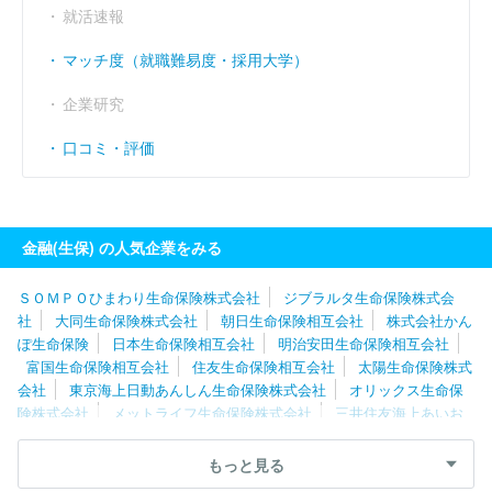
就活速報
マッチ度（就職難易度・採用大学）
企業研究
口コミ・評価
金融(生保) の人気企業をみる
ＳＯＭＰＯひまわり生命保険株式会社
ジブラルタ生命保険株式会
社
大同生命保険株式会社
朝日生命保険相互会社
株式会社かん
ぽ生命保険
日本生命保険相互会社
明治安田生命保険相互会社
富国生命保険相互会社
住友生命保険相互会社
太陽生命保険株式
会社
東京海上日動あんしん生命保険株式会社
オリックス生命保
険株式会社
メットライフ生命保険株式会社
三井住友海上あいお
い生命保険株式会社
プルデンシャル生命保険株式会社
ソニー生
命保険株式会社
大樹生命保険株式会社
アクサ生命保険株式会社
もっと見る
マニュライフ生命保険株式会社
楽天生命保険株式会社
三井住友