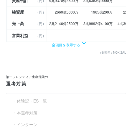
資産合計
（円）
9兆9370億8600万
8兆6383億9000万
9
純資産
（円）
2660億5000万
1965億200万
221
売上高
（円）
2兆2146億2500万
3兆9992億4100万
4兆393
営業利益
----
----
（円）
全項目を表示する
経常利益
（円）
1231億2600万
139億8200万
21
※参照元：NOKIZAL
当期純利益
（円）
1386億9800万
64億9800万
15
利益余剰金
----
----
（円）
第一フロンティア生命保険の
売上伸び率
選考対策
（％）
- 0.11
80.58
営業利益率
----
----
（％）
体験記・ES一覧
経常利益率
（％）
5.56
0.35
本選考対策
インターン