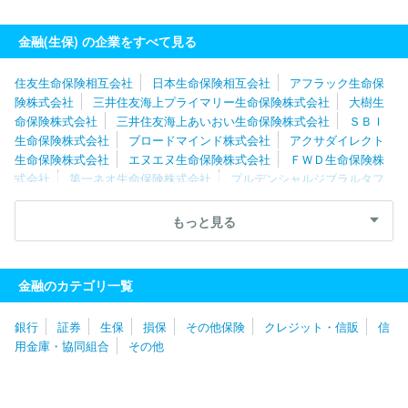
海上プライマリー生命保険株式会社
ブロードマインド株式会社
アメリカンファミリーライフアシュアランスカンパニーオブコロンバ
金融(生保) の企業をすべて見る
ス
エヌエヌ生命保険株式会社
ＦＷＤ生命保険株式会社
ＳＢＩ
生命保険株式会社
ライフネット生命保険株式会社
ソニーライ
住友生命保険相互会社
日本生命保険相互会社
アフラック生命保
フ・ウィズ生命保険株式会社
アフラック生命保険株式会社
ＫＦ
険株式会社
三井住友海上プライマリー生命保険株式会社
大樹生
Ｃ株式会社
命保険株式会社
三井住友海上あいおい生命保険株式会社
ＳＢＩ
生命保険株式会社
ブロードマインド株式会社
アクサダイレクト
生命保険株式会社
エヌエヌ生命保険株式会社
ＦＷＤ生命保険株
式会社
第一ネオ生命保険株式会社
プルデンシャルジブラルタフ
ァイナンシャル生命保険株式会社
楽天生命保険株式会社
マニュ
ライフ生命保険株式会社
Ｔ＆Ｄフィナンシャル生命保険株式会社
もっと見る
朝日生命保険相互会社
チューリッヒ生命保険株式会社
株式会社
かんぽ生命保険
ジブラルタ生命保険株式会社
太陽生命保険株式
会社
メットライフ生命保険株式会社
明治安田生命保険相互会社
金融のカテゴリ一覧
アメリカンホーム医療・損害保険株式会社
富国生命保険相互会社
プルデンシャル生命保険株式会社
オリックス生命保険株式会社
銀行
証券
生保
損保
その他保険
クレジット・信販
信
アメリカンファミリーライフアシュアランスカンパニーオブコロンバ
用金庫・協同組合
その他
ス
メディケア生命保険株式会社
ソニーライフ・ウィズ生命保険
株式会社
ＳＯＭＰＯひまわり生命保険株式会社
アクサ生命保険
株式会社
東京海上日動あんしん生命保険株式会社
ライフネット
生命保険株式会社
明治安田トラスト生命保険株式会社
みどり生