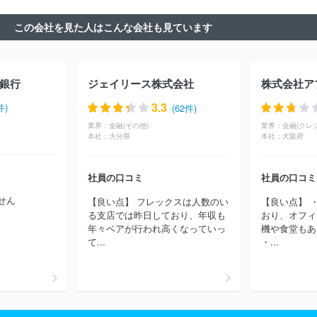
命保険株式会社
ソニー生命保険株式会社
フコクしんらい生命保
この会社を見た人はこんな会社も見ています
険株式会社
ニッセイ・ウェルス生命保険株式会社
大同生命保険
株式会社
株式会社スマイルハートライフ
クレディ・アグリコル
生命保険株式会社
株式会社みもり
ＫＦＣ株式会社
第一生命保
険株式会社
カーディフ生命保険株式会社
株式会社Ｔｏｔａｌ
銀行
ジェイリース株式会社
株式会社ア
Ｌｉｆｅ Ｄｅｓｉｇｎ
株式会社エコスマート
はなさく生命保
険株式会社
なないろ生命保険株式会社
3.3
件)
(62件)
業界：
金融(その他)
業界：
金融(クレ
本社：
大分県
本社：
大阪府
社員の口コミ
社員の口コミ
せん
【良い点】 フレックスは人数のい
【良い点】 
る支店では昨日しており、年収も
おり、オフィ
年々ベアが行われ高くなっていっ
機や食堂もあ
て...
・...