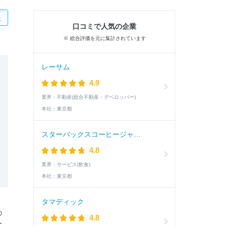
た
口コミで人気の企業
※ 総合評価を元に集計されています
レーサム
4.9
業界：
不動産(総合不動産・デベロッパー)
本社：
東京都
スターバックスコーヒージャパン
4.8
業界：
サービス(飲食)
本社：
東京都
タマディック
の
4.8
ー