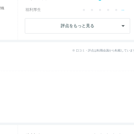
理職
--
福利厚生
成長・将来性
2.4
評点をもっと見る
--
社員・管理職
ワークライフ
3.6
※ 口コミ・評点は転職会議から転載していま
--
女性の働きやすさ
--
入社後のギャップ
退職理由
3.6