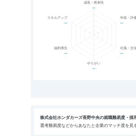
成長・将来性
--
スキルアップ
年収・評
--
--
福利厚生
社風・文
--
--
やりがい
--
株式会社ホンダカーズ長野中央の就職難易度・採
選考難易度などからあなたと企業のマッチ度を見