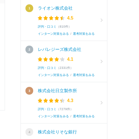
ライオン株式会社
テストの種類
4.5
評判・口コミ
（810件）
インターン対策をみる
/
選考対策をみる
選考速報を
レバレジーズ株式会社
4.1
評判・口コミ
（2331件）
インターン対策をみる
/
選考対策をみる
0
0
株式会社日立製作所
4.3
評判・口コミ
（7279件）
インターン対策をみる
/
選考対策をみる
株式会社りそな銀行