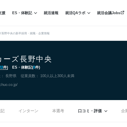
支援
ES・体験記
就活速報
就活QAラボ
就活会議Jobs
ズ長野中央の新卒採用・就職・企業情報
カーズ長野中央
22
件)
ES・体験記(
0
件)
社：
長野県
従業員数： 100人以上300人未満
chuo.co.jp/
験記
インターン
本選考
口コミ・評価
企