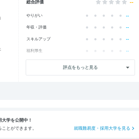
--
総合評価
--
やりがい
価
--
年収・評価
--
スキルアップ
化
--
福利厚生
--
成長・将来性
評点をもっと見る
--
社員・管理職
--
ワークライフ
--
社風・文化
--
女性の働きやすさ
用大学を公開中！
--
入社後のギャップ
ることができます。
就職難易度・採用大学を見る
--
入社難易度