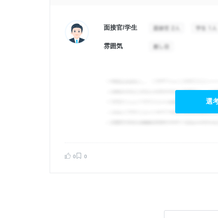
面接官/学生
雰囲気
選
告する
0
0