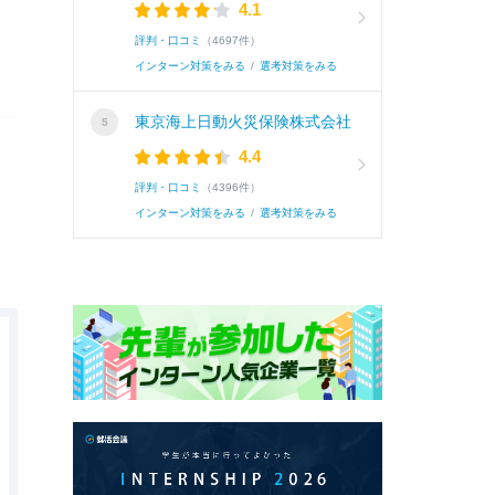
4.1
評判・口コミ
（4697件）
インターン対策をみる
/
選考対策をみる
東京海上日動火災保険株式会社
4.4
評判・口コミ
（4396件）
インターン対策をみる
/
選考対策をみる