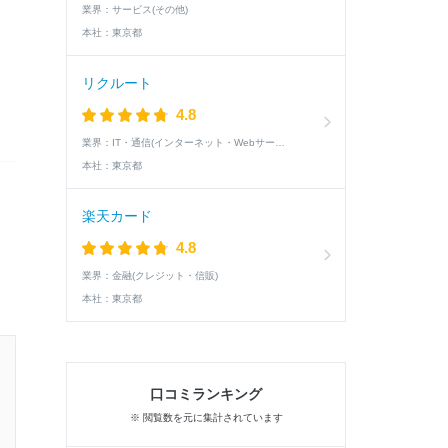
業界：
サービス(その他)
本社：
東京都
リクルート
4.8
業界：
IT・通信(インターネット・Webサービス)
本社：
東京都
楽天カード
4.8
業界：
金融(クレジット・信販)
本社：
東京都
26卒 / 文系 / 女性
口コミランキング
テスト通過した学生の就活速報
※ 閲覧数を元に集計されています