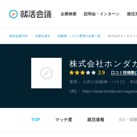
企業検索
説明会・インターン
就活
就活会議TOP
企業を探す
自動車・バイク業界の企業一覧
株式会社ホンダカー
株式会社ホンダ
2.9
口コミ投稿数(
業界：
小売り(自動車・バイク)
本
URL：
https://www.hondacars-nagano
TOP
マッチ度
就活速報
ES・体