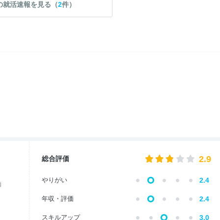
の就活速報を見る（
2
件）
2.9
総合評価
やりがい
2.4
価
年収・評価
2.4
スキルアップ
3.0