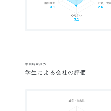
福利厚生
社員・管
3.1
2.6
やりがい
3.1
中川特殊鋼の
学生による会社の評価
成長・将来性
--