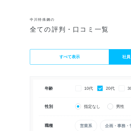
中川特殊鋼の
全ての評判・口コミ一覧
すべて表示
社員
年齢
10代
20代
3
性別
指定なし
男性
職種
営業系
企画・事務・