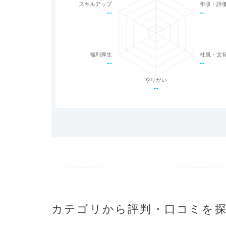
スキルアップ
年収・評
--
--
福利厚生
社風・文
--
--
やりがい
--
カテゴリから評判・口コミを