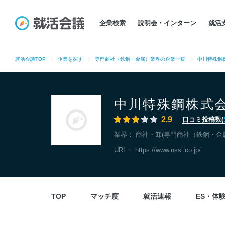
企業検索
説明会・インターン
就活
就活会議TOP
企業を探す
専門商社（鉄鋼・金属）業界の企業一覧
中川特殊鋼
中川特殊鋼株式
2.9
口コミ投稿数(
業界：
商社・卸(専門商社（鉄鋼・金
URL：
https://www.nssi.co.jp/
TOP
マッチ度
就活速報
ES・体