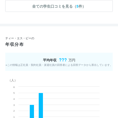
全ての学生口コミを見る（
5
件）
ティー・エス・ビーの
年収分布
???
平均年収
万円
※この情報は正社員・契約社員・派遣社員の回答者による回答データから算出しています。
（人）
6
5
4
3
2
1