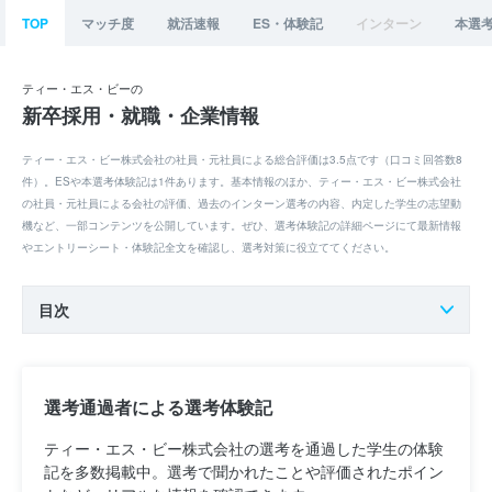
TOP
マッチ度
就活速報
ES・体験記
インターン
本選
ティー・エス・ビーの
新卒採用・就職・企業情報
ティー・エス・ビー株式会社の社員・元社員による総合評価は3.5点です（口コミ回答数8
件）。ESや本選考体験記は1件あります。基本情報のほか、ティー・エス・ビー株式会社
の社員・元社員による会社の評価、過去のインターン選考の内容、内定した学生の志望動
機など、一部コンテンツを公開しています。ぜひ、選考体験記の詳細ページにて最新情報
やエントリーシート・体験記全文を確認し、選考対策に役立ててください。
目次
選考通過者による選考体験記
ティー・エス・ビー株式会社の選考を通過した学生の体験
記を多数掲載中。選考で聞かれたことや評価されたポイン