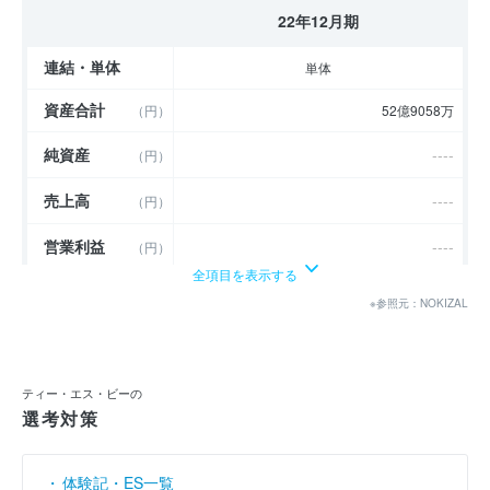
22年12月期
連結・単体
単体
資産合計
（円）
52億9058万
純資産
----
（円）
売上高
----
（円）
営業利益
----
（円）
全項目を表示する
経常利益
----
（円）
※参照元：NOKIZAL
当期純利益
（円）
2733万
利益余剰金
（円）
2億2128万
ティー・エス・ビーの
選考対策
売上伸び率
----
（％）
営業利益率
----
（％）
体験記・ES一覧