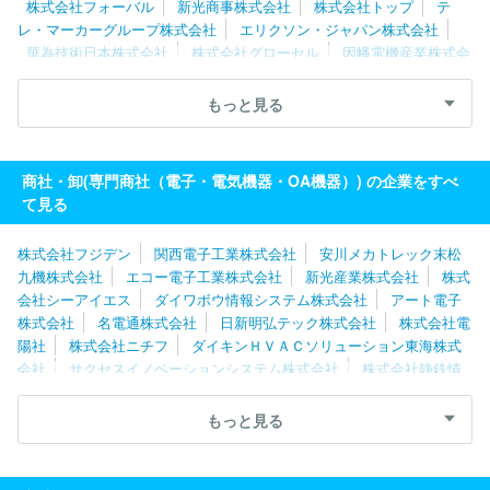
株式会社フォーバル
新光商事株式会社
株式会社トップ
テ
レ・マーカーグループ株式会社
エリクソン・ジャパン株式会社
華為技術日本株式会社
株式会社グローセル
因幡電機産業株式会
社
伯東株式会社
光昭株式会社
日本メディアシステム株式会
社
東京エレクトロンデバイス株式会社
株式会社ダーツライブ
もっと見る
シークス株式会社
オンキヨーホームエンターテイメント株式会社
住友商事マシネックス株式会社
サンワテクノス株式会社
三信電
気株式会社
エレマテック株式会社
ブラザー販売株式会社
三菱
商社・卸(専門商社（電子・電気機器・OA機器）) の企業をすべ
電機住環境システムズ株式会社
ソニービジネスソリューション株式
て見る
会社
株式会社フジデン
関西電子工業株式会社
安川メカトレック末松
九機株式会社
エコー電子工業株式会社
新光産業株式会社
株式
会社シーアイエス
ダイワボウ情報システム株式会社
アート電子
株式会社
名電通株式会社
日新明弘テック株式会社
株式会社電
陽社
株式会社ニチフ
ダイキンＨＶＡＣソリューション東海株式
会社
サクセスイノベーションシステム株式会社
株式会社静鉄情
報センター
日邦産業株式会社
教育産業株式会社
日本メディア
システム株式会社
株式会社立花エレテック
オムロンヘルスケア
もっと見る
株式会社
株式会社メガチップス
株式会社トップ
シークス株式
会社
光昭株式会社
因幡電機産業株式会社
オンキヨーホームエ
ンターテイメント株式会社
萬世電機株式会社
ブラザー販売株式