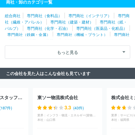
商社・卸のカテゴリ一覧
会社
株式会社常磐第一興商
東日本メディコム株式会社
株式会
社岩崎
株式会社エミヤホールディングス
テレ・マーカーグルー
総合商社
専門商社（食料品）
専門商社（インテリア）
専門商
プ株式会社
ラディックス株式会社
美和電気工業株式会社
プラ
社（繊維・アパレル）
専門商社（建築・建材）
専門商社（紙・
ネックスコミュニケーションズ株式会社
日発販売株式会社
株式
パルプ）
専門商社（化学・石油）
専門商社（医薬品・化粧品）
会社オーム電機
株式会社マクニカ
サン電子株式会社
荏原実業
専門商社（鉄鋼・金属）
専門商社（機械・プラント）
専門商社
株式会社
株式会社ＴＤＭ
東亜電気工業株式会社
株式会社ルー
（電子・電気機器・OA機器）
専門商社（自動車関連・輸送用機
ク
株式会社グリーンハウス
エリクソン・ジャパン株式会社
菱
器）
専門商社（医療機器）
専門商社（文具・事務用品・日用
洋エレクトロ株式会社
華為技術日本株式会社
株式会社湘南第一
もっと見る
品）
専門商社（スポーツ・レジャー用品）
専門商社（その他）
興商
株式会社オービックオフィスオートメーション
コモタ株式
会社
都築電気株式会社
住友商事マシネックス株式会社
藤倉商
事株式会社
海光電業株式会社
リペア株式会社
扶桑電通株式会
この会社を見た人はこんな会社も見ています
社
アドバンテック株式会社
日本システムケア株式会社
株式会
社ジェピコ
トシン・グループ株式会社
伯東株式会社
丸文株式
会社
株式会社フォーバル
エプソン販売株式会社
サンワテクノ
ス株式会社
株式会社グローセル
三信電気株式会社
中央ビジコ
株式会社ワールドスタッフィング
東ソー物流株式会社
株式会社ミ
ム株式会社
日本電計株式会社
株式会社光和
高千穂交易株式会
社
岡田電機株式会社
デル・テクノロジーズ株式会社
株式会社
3.3
(187件)
(43件)
ダーツライブ
シチズン・システムズ株式会社
双日マシナリー株
業界：
インフラ・物流・エネルギー(貨物（陸運）)
業界：
サービス(
式会社
株式会社アクシオ
株式会社オウルテック
アビリティ株
本社：
山口県
本社：
福岡県
式会社
八洲電機株式会社
レノボ・ジャパン合同会社
株式会社
カナデン
株式会社ＵＳＥＮ‐ＡＬＭＥＸ
ケント照明株式会社