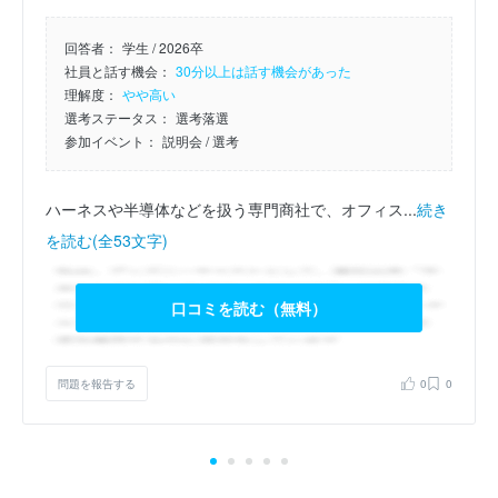
回答者：
学生 / 2026卒
社員と話す機会：
30分以上は話す機会があった
理解度：
やや高い
選考ステータス：
選考落選
参加イベント：
説明会
/ 選考
ハーネスや半導体などを扱う専門商社で、オフィス...
続き
を読む(全53文字)
口コミを読む（無料）
問題を報告する
0
0