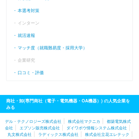
経常利益率
----
（％）
本選考対策
インターン
就活速報
マッチ度（就職難易度・採用大学）
企業研究
口コミ・評価
商社・卸(専門商社（電子・電気機器・OA機器）) の人気企業を
みる
デル・テクノロジーズ株式会社
株式会社マクニカ
都築電気株式
会社
エプソン販売株式会社
ダイワボウ情報システム株式会社
丸文株式会社
ラディックス株式会社
株式会社立花エレテック