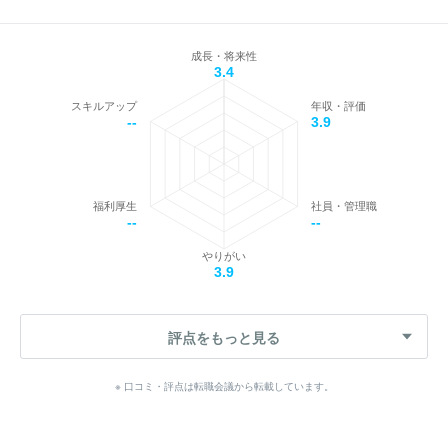
成長・将来性
3.4
スキルアップ
年収・評価
--
3.9
福利厚生
社員・管理職
--
--
やりがい
3.9
評点をもっと見る
※ 口コミ・評点は転職会議から転載しています。