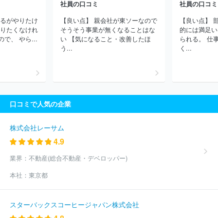
三菱電機住環境システムズ株式会社
ソニービジネスソリューショ
社員の口コミ
社員の口コミ
ン株式会社
ヤーマン株式会社
エレマテック株式会社
黒田電気
あるがやりたけ
【良い点】 親会社が東ソーなので
【良い点】 
株式会社
田中電気株式会社
株式会社ワイズ
東京エレクトロン
やりたくなけれ
そうそう事業が無くなることはな
的には満足い
デバイス株式会社
新光商事株式会社
株式会社東和エンジニアリ
、 やら...
い 【気になること・改善したほ
られる。 仕
ング
日本プリメックス株式会社
株式会社東陽テクニカ
株式会
う...
く...
社インフォマティクス
株式会社ＲＳＴ
株式会社第一興商
ほか
(2663件)
口コミで人気の企業
株式会社レーサム
4.9
業界：
不動産(総合不動産・デベロッパー)
本社：
東京都
スターバックスコーヒージャパン株式会社