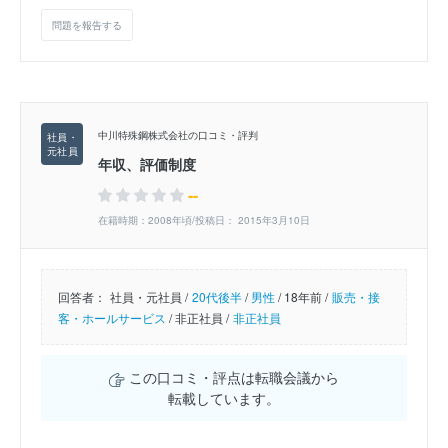
問題を報告する
中川特殊鋼株式会社の口コミ・評判
年収、評価制度
--
在籍時期：2008年頃/投稿日： 2015年3月10日
回答者：
社員・元社員 /
20代後半
/
男性
/
18年前 /
販売・接
客・ホールサービス
/
非正社員 /
非正社員
この口コミ・評点は転職会議から
転載しています。