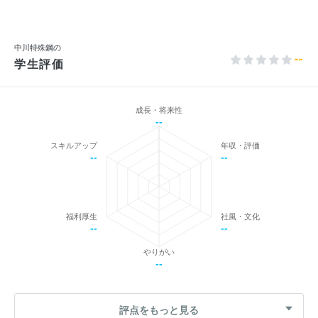
中川特殊鋼の
--
学生評価
成長・将来性
--
スキルアップ
年収・評価
--
--
福利厚生
社風・文化
--
--
やりがい
--
評点をもっと見る