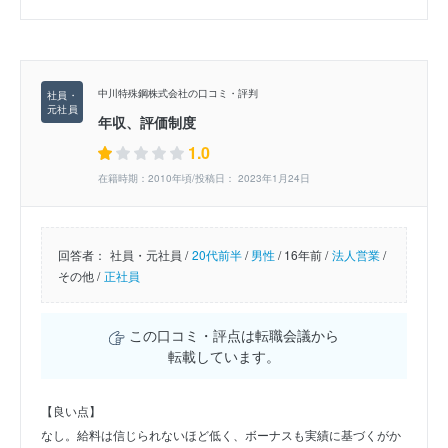
中川特殊鋼株式会社の口コミ・評判
年収、評価制度
1.0
在籍時期：2010年頃/投稿日： 2023年1月24日
回答者：
社員・元社員 /
20代前半
/
男性
/
16年前 /
法人営業
/
その他 /
正社員
この口コミ・評点は転職会議から
転載しています。
【良い点】
なし。給料は信じられないほど低く、ボーナスも実績に基づくがか