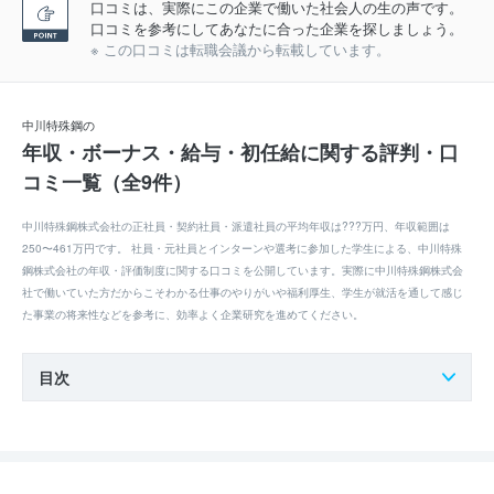
口コミは、実際にこの企業で働いた社会人の生の声です。
口コミを参考にしてあなたに合った企業を探しましょう。
※ この口コミは転職会議から転載しています。
中川特殊鋼の
年収・ボーナス・給与・初任給に関する評判・口
コミ一覧（全9件）
中川特殊鋼株式会社の正社員・契約社員・派遣社員の平均年収は???万円、年収範囲は
250〜461万円です。 社員・元社員とインターンや選考に参加した学生による、中川特殊
鋼株式会社の年収・評価制度に関する口コミを公開しています。実際に中川特殊鋼株式会
社で働いていた方だからこそわかる仕事のやりがいや福利厚生、学生が就活を通して感じ
た事業の将来性などを参考に、効率よく企業研究を進めてください。
目次