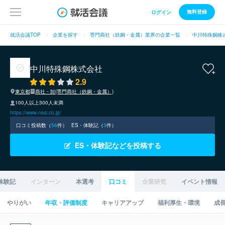
無料登録
ログイン
就活会議TOP
企業を探す
専門商社（鉄鋼・金属）業界の企業一覧
中川特殊鋼株
中川特殊鋼株式会社
2.9
東京都
商社・卸(専門商社（鉄鋼・金属）)
100人以上300人未満
https://www.nssi.co.jp/
口コミ投稿数（
56
件）
ES・体験記（
3
件）
ES・体験記などを投稿する
体験記
インターン
本選考
口コミ
企業研究
イベント情報
やりがい
年収・評価制度
キャリアアップ
福利厚生・環境
成