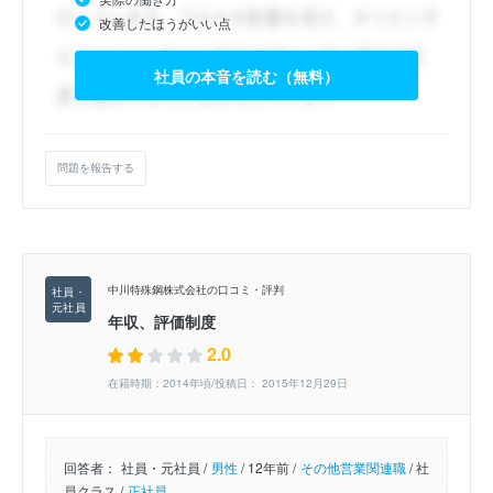
改善したほうがいい点
社員の本音を読む（無料）
問題を報告する
中川特殊鋼株式会社の口コミ・評判
年収、評価制度
2.0
在籍時期：2014年頃/投稿日： 2015年12月29日
回答者：
社員・元社員 /
男性
/
12年前 /
その他営業関連職
/
社
員クラス /
正社員