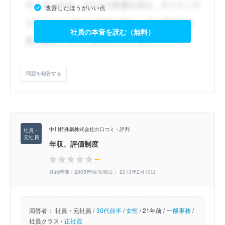
改善したほうがいい点
社員の本音を読む（無料）
問題を報告する
中川特殊鋼株式会社の口コミ・評判
年収、評価制度
--
在籍時期：2005年頃/投稿日： 2013年2月10日
回答者：
社員・元社員 /
30代前半
/
女性
/
21年前 /
一般事務
/
社員クラス /
正社員