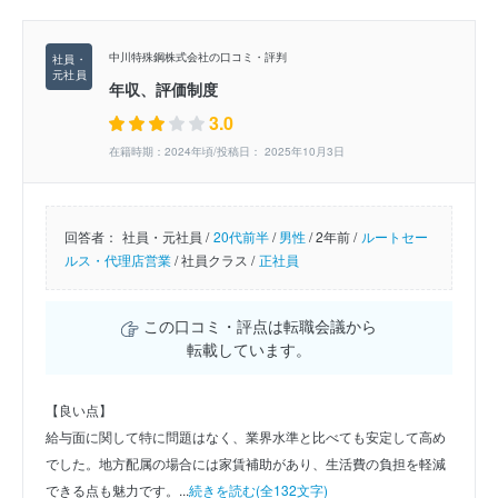
中川特殊鋼株式会社の口コミ・評判
年収、評価制度
3.0
在籍時期：2024年頃/投稿日： 2025年10月3日
回答者：
社員・元社員 /
20代前半
/
男性
/
2年前 /
ルートセー
ルス・代理店営業
/
社員クラス /
正社員
この口コミ・評点は転職会議から
転載しています。
【良い点】
給与面に関して特に問題はなく、業界水準と比べても安定して高め
でした。地方配属の場合には家賃補助があり、生活費の負担を軽減
できる点も魅力です。...
続きを読む(全132文字)