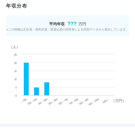
年収分布
???
平均年収
万円
※この情報は正社員・契約社員・派遣社員の回答者による回答データから算出しています。
（人）
25
20
15
10
5
0
~ 300
701 ~ 800
301 ~ 400
801 ~ 900
401 ~ 500
901 ~ 1000
501 ~ 600
601 ~ 700
1001 ~
（万円）