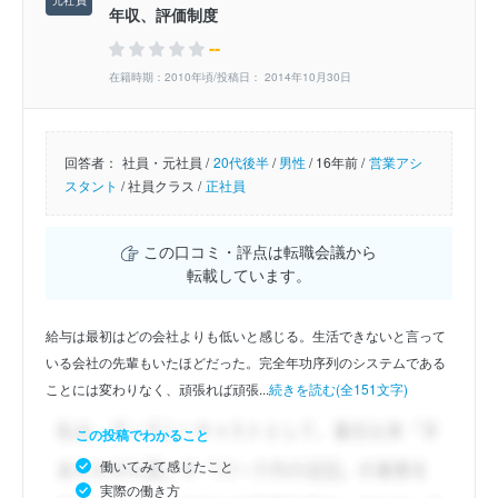
年収、評価制度
--
在籍時期：2010年頃/投稿日： 2014年10月30日
回答者：
社員・元社員 /
20代後半
/
男性
/
16年前 /
営業アシ
スタント
/
社員クラス /
正社員
この口コミ・評点は転職会議から
転載しています。
給与は最初はどの会社よりも低いと感じる。生活できないと言って
いる会社の先輩もいたほどだった。完全年功序列のシステムである
ことには変わりなく、頑張れば頑張...
続きを読む(全151文字)
この投稿でわかること
働いてみて感じたこと
実際の働き方