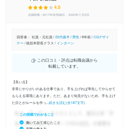
4.0
在籍時期：2017年頃/投稿日： 2020年11月2日
回答者：
社員・元社員 /
20代後半
/
男性
/
9年前 /
CGデザイ
ナー
/
統括本部長クラス /
インターン
この口コミ・評点は転職会議から
転載しています。
【良い点】
非常にやりがいのある仕事であり、手を上げれば率先してやらせて
もらえる環境にあります。ただ、あまり知見がないため、手を上げ
た日とがルールを作っ...
続きを読む(全187文字)
この投稿でわかること
働いてみて感じたこと
実際の働き方