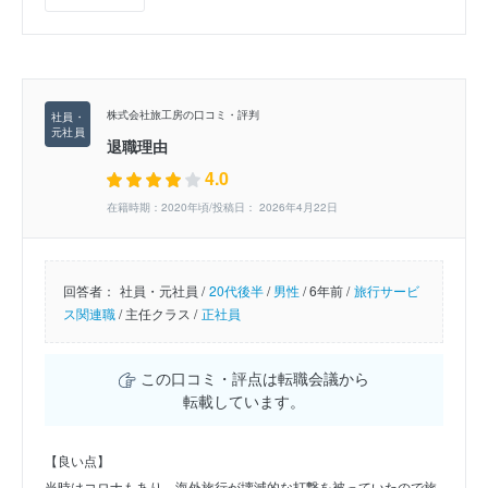
株式会社旅工房の口コミ・評判
退職理由
4.0
在籍時期：2020年頃/投稿日： 2026年4月22日
回答者：
社員・元社員 /
20代後半
/
男性
/
6年前 /
旅行サービ
ス関連職
/
主任クラス /
正社員
この口コミ・評点は転職会議から
転載しています。
【良い点】
当時はコロナもあり、海外旅行が壊滅的な打撃を被っていたので旅