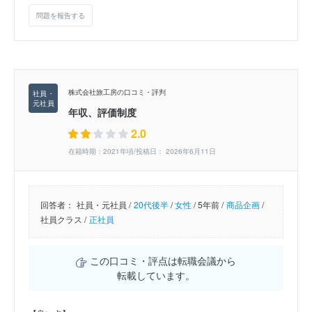
問題を報告する
株式会社旅工房の口コミ・評判
年収、評価制度
2.0
在籍時期：2021年頃/投稿日： 2026年6月11日
回答者：
社員・元社員 /
20代後半
/
女性
/
5年前 /
商品企画
/
社員クラス /
正社員
この口コミ・評点は転職会議から
転載しています。