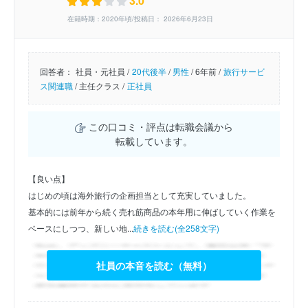
3.0
在籍時期：2020年頃/投稿日： 2026年6月23日
回答者：
社員・元社員 /
20代後半
/
男性
/
6年前 /
旅行サービ
ス関連職
/
主任クラス /
正社員
この口コミ・評点は転職会議から
転載しています。
【良い点】
はじめの頃は海外旅行の企画担当として充実していました。
基本的には前年から続く売れ筋商品の本年用に伸ばしていく作業を
ベースにしつつ、新しい地...
続きを読む(全258文字)
社員の本音を読む（無料）