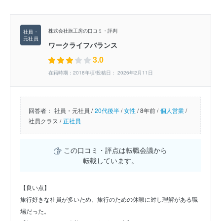
株式会社旅工房の口コミ・評判
ワークライフバランス
3.0
在籍時期：2018年頃/投稿日： 2026年2月11日
回答者：
社員・元社員 /
20代後半
/
女性
/
8年前 /
個人営業
/
社員クラス /
正社員
この口コミ・評点は転職会議から
転載しています。
【良い点】
旅行好きな社員が多いため、旅行のための休暇に対し理解がある職
場だった。