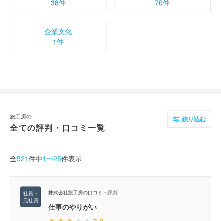
38件
70件
企業文化
1件
旅工房の
絞り込む
全ての評判・口コミ一覧
全
521
件中
1〜25
件表示
株式会社旅工房の口コミ・評判
仕事のやりがい