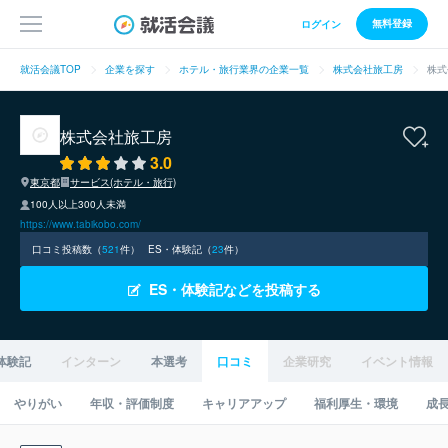
無料登録
ログイン
就活会議TOP
企業を探す
ホテル・旅行業界の企業一覧
株式会社旅工房
株式
株式会社旅工房
3.0
東京都
サービス(ホテル・旅行)
100人以上300人未満
https://www.tabikobo.com/
口コミ投稿数（
521
件）
ES・体験記（
23
件）
ES・体験記などを投稿する
体験記
インターン
本選考
口コミ
企業研究
イベント情報
やりがい
年収・評価制度
キャリアアップ
福利厚生・環境
成