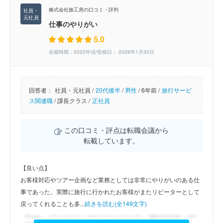
株式会社旅工房の口コミ・評判
仕事のやりがい
5.0
在籍時期：2020年頃/投稿日： 2026年1月30日
回答者：
社員・元社員 /
20代後半
/
男性
/
6年前 /
旅行サービ
ス関連職
/
課長クラス /
正社員
この口コミ・評点は転職会議から
転載しています。
【良い点】
お客様対応やツアー企画など業務としては非常にやりがいのある仕
事であった。実際に旅行に行かれたお客様がまたリピーターとして
戻ってくれることも多...
続きを読む(全149文字)