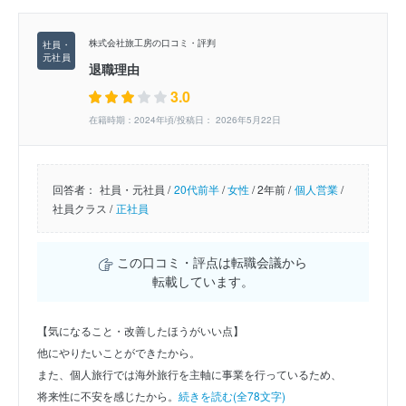
株式会社旅工房の口コミ・評判
退職理由
3.0
在籍時期：2024年頃/投稿日： 2026年5月22日
回答者：
社員・元社員 /
20代前半
/
女性
/
2年前 /
個人営業
/
社員クラス /
正社員
この口コミ・評点は転職会議から
転載しています。
【気になること・改善したほうがいい点】
他にやりたいことができたから。
また、個人旅行では海外旅行を主軸に事業を行っているため、
将来性に不安を感じたから。
続きを読む(全78文字)