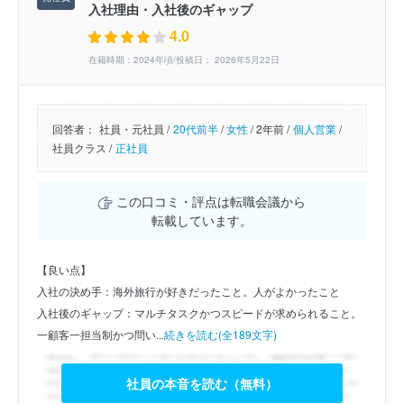
入社理由・入社後のギャップ
4.0
在籍時期：2024年頃/投稿日： 2026年5月22日
回答者：
社員・元社員 /
20代前半
/
女性
/
2年前 /
個人営業
/
社員クラス /
正社員
この口コミ・評点は転職会議から
転載しています。
【良い点】
入社の決め手：海外旅行が好きだったこと。人がよかったこと
入社後のギャップ：マルチタスクかつスピードが求められること。
一顧客一担当制かつ問い...
続きを読む(全189文字)
社員の本音を読む（無料）