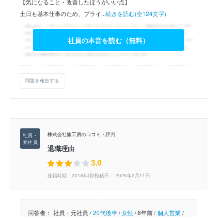
【気になること・改善したほうがいい点】
土日も基本仕事のため、プライ...
続きを読む(全124文字)
社員の本音を読む（無料）
問題を報告する
株式会社旅工房の口コミ・評判
退職理由
3.0
在籍時期：2018年頃/投稿日： 2026年2月11日
回答者：
社員・元社員 /
20代後半
/
女性
/
8年前 /
個人営業
/