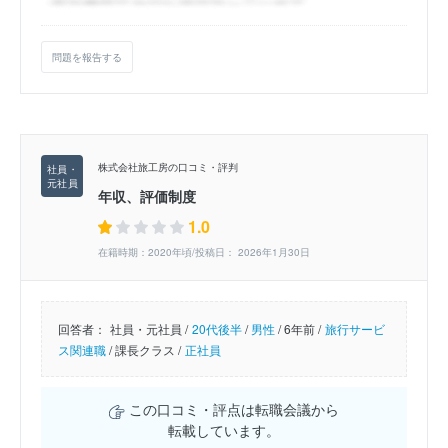
問題を報告する
株式会社旅工房の口コミ・評判
年収、評価制度
1.0
在籍時期：2020年頃/投稿日： 2026年1月30日
回答者：
社員・元社員 /
20代後半
/
男性
/
6年前 /
旅行サービ
ス関連職
/
課長クラス /
正社員
この口コミ・評点は転職会議から
転載しています。