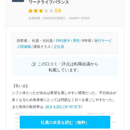
ワークライフバランス
3.0
在籍時期：2020年頃/投稿日： 2026年1月30日
回答者：
社員・元社員 /
20代後半
/
男性
/
6年前 /
旅行サービ
ス関連職
/
課長クラス /
正社員
この口コミ・評点は転職会議から
転載しています。
【良い点】
シフト休だったが休みは希望を通しやすい環境だった。平日休みが
多くなるため単身者にとっては問題なく日々を過ごしやすかった。
また有休の取得率は...
続きを読む(全161文字)
社員の本音を読む（無料）