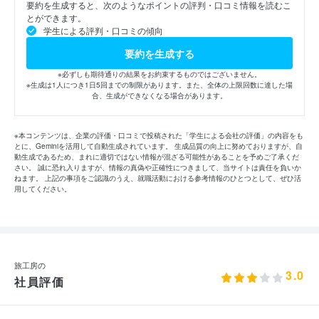
要約を生成すると、次のようなポイントの評判・口コミ情報を読むこ
とができます。
学生による評判・口コミの傾向
要約を生成する
※必ずしも期待通りの結果をお約束するものではございません。
※生成は1人につき1日5回までの制限があります。また、全体の上限回数に達した場
合、生成ができなくなる場合があります。
※本コンテンツは、企業の評価・口コミで投稿された「学生による会社の評価」の内容をも
とに、Geminiを活用して自動生成されています。 生成品質の向上に努めておりますが、自
動生成であるため、まれに適切ではない情報が混ざる可能性があることを予めご了承くだ
さい。 誠に恐れ入りますが、情報の真偽や正確性につきまして、当サイトは責任を負いか
ねます。 上記の事項をご認識のうえ、就職活動における参考情報のひとつとして、ぜひ活
用してください。
旅工房の
3.0
社員評価