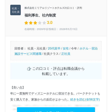
株式会社ミリアルリゾートホテルズの口コミ・評判
福利厚生、社内制度
3.0
在籍時期：2026年頃/投稿日： 2026年5月15日
回答者：
社員・元社員 /
20代前半
/
女性
/
今年 /
ホテル・宿泊
施設サービス関連職
/
社員クラス /
正社員
この口コミ・評点は転職会議から
転載しています。
【良い点】
年に一度無料でディズニーホテルに宿泊できる。パークチケットも
安く購入でき、家族からの反応がよかった。
続きを読む(全56文字)