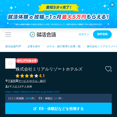
無料登録
ログイン
就活会議TOP
企業を探す
ホテル・旅行業界の企業一覧
株式会社ミリアルリゾー
謝礼UP対象企業
株式会社ミリアルリゾートホテルズ
4.1
千葉県
サービス(ホテル・旅行)
2千人以上5千人未満
https://www.milialresorthotels.co.jp/index.html
口コミ投稿数（
886
件）
ES・体験記（
41
件）
ES・体験記などを投稿する