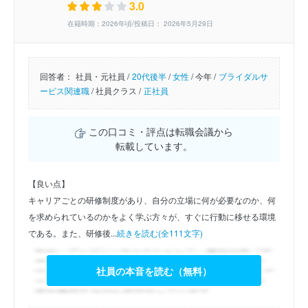
3.0
在籍時期：2026年頃/投稿日： 2026年5月29日
回答者：
社員・元社員 /
20代後半
/
女性
/
今年 /
ブライダルサ
ービス関連職
/
社員クラス /
正社員
この口コミ・評点は転職会議から
転載しています。
【良い点】
キャリアごとの研修制度があり、自分の立場に何が必要なのか、何
を求められているのかをよく学ぶ方々が、すぐに行動に移せる環境
である。また、研修後...
続きを読む(全111文字)
社員の本音を読む（無料）