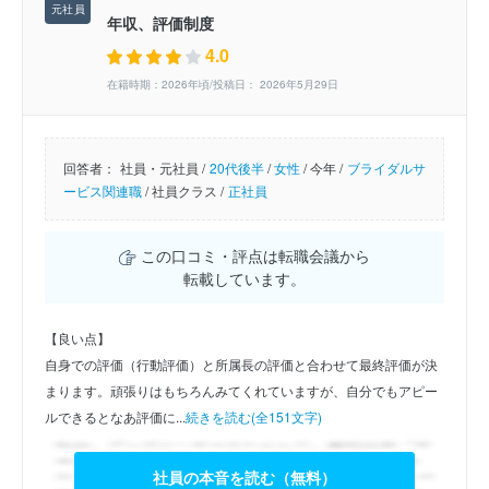
年収、評価制度
4.0
在籍時期：2026年頃/投稿日： 2026年5月29日
回答者：
社員・元社員 /
20代後半
/
女性
/
今年 /
ブライダルサ
ービス関連職
/
社員クラス /
正社員
この口コミ・評点は転職会議から
転載しています。
【良い点】
自身での評価（行動評価）と所属長の評価と合わせて最終評価が決
まります。頑張りはもちろんみてくれていますが、自分でもアピー
ルできるとなあ評価に...
続きを読む(全151文字)
社員の本音を読む（無料）