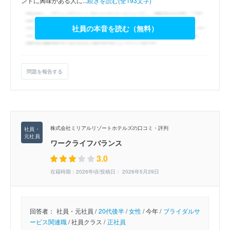
ンドに興味がある人に...
続きを読む(全193文字)
社員の本音を読む（無料）
問題を報告する
株式会社ミリアルリゾートホテルズの口コミ・評判
ワークライフバランス
3.0
在籍時期：2026年頃/投稿日： 2026年5月29日
回答者：
社員・元社員 /
20代後半
/
女性
/
今年 /
ブライダルサ
ービス関連職
/
社員クラス /
正社員