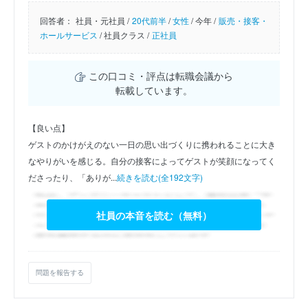
回答者：
社員・元社員 /
20代前半
/
女性
/
今年 /
販売・接客・
ホールサービス
/
社員クラス /
正社員
この口コミ・評点は転職会議から
転載しています。
【良い点】
ゲストのかけがえのない一日の思い出づくりに携われることに大き
なやりがいを感じる。自分の接客によってゲストが笑顔になってく
ださったり、「ありが...
続きを読む(全192文字)
社員の本音を読む（無料）
問題を報告する