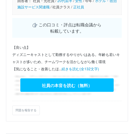
回答者：
社員・元社員 /
20代前半
/
女性
/
今年 /
ホテル・宿泊
施設サービス関連職
/
社員クラス /
正社員
この口コミ・評点は転職会議から
転載しています。
【良い点】
ディズニーキャストとして勤務するやりがいはある。年齢も若いキ
ャストが多いため、チームワークを活かしながら働く環境
【気になること・改善したほ...
続きを読む(全132文字)
社員の本音を読む（無料）
問題を報告する