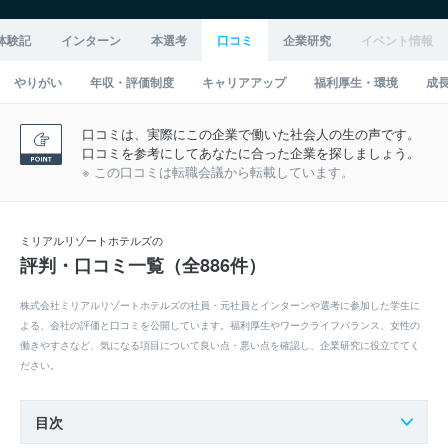
体験記
インターン
本選考
口コミ
企業研究
イベント情報
やりがい
年収・評価制度
キャリアアップ
福利厚生・環境
成
口コミは、実際にこの企業で働いた社会人の生の声です。
口コミを参考にしてあなたに合った企業を探しましょう。
※ この口コミは転職会議から転載しています。
ミリアルリゾートホテルズの
評判・口コミ一覧（全886件）
株式会社ミリアルリゾートホテルズの社員・元社員とインターンや選考に参加した学生に
よる、会社の評価と口コミを公開しています。福利厚生やワークライフバランス、女性の
働きやすさなど、気になる項目について良い点・悪い点を確認し、企業研究に役立ててく
ださい。
目次