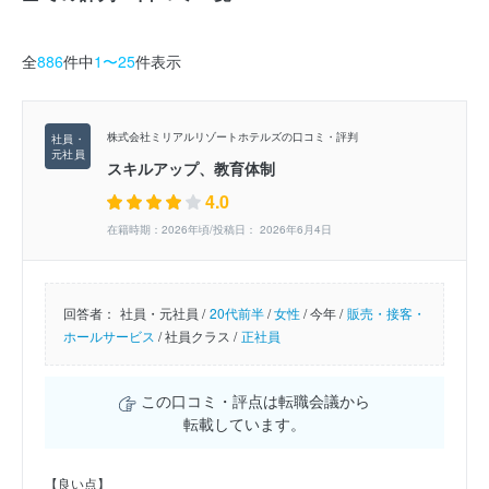
全
886
件中
1〜25
件表示
株式会社ミリアルリゾートホテルズの口コミ・評判
スキルアップ、教育体制
4.0
在籍時期：2026年頃/投稿日： 2026年6月4日
回答者：
社員・元社員 /
20代前半
/
女性
/
今年 /
販売・接客・
ホールサービス
/
社員クラス /
正社員
この口コミ・評点は転職会議から
転載しています。
【良い点】