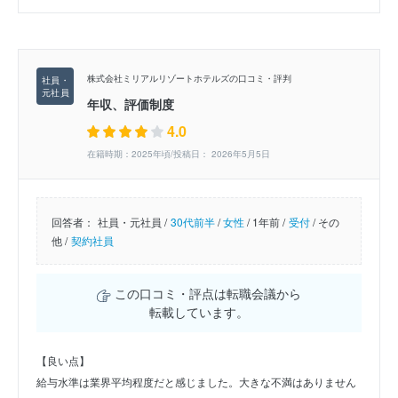
株式会社ミリアルリゾートホテルズの口コミ・評判
年収、評価制度
4.0
在籍時期：2025年頃/投稿日： 2026年5月5日
回答者：
社員・元社員 /
30代前半
/
女性
/
1年前 /
受付
/
その
他 /
契約社員
この口コミ・評点は転職会議から
転載しています。
【良い点】
給与水準は業界平均程度だと感じました。大きな不満はありません