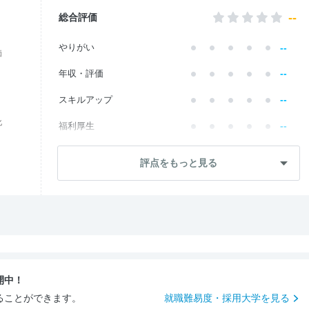
--
総合評価
--
やりがい
価
--
年収・評価
--
スキルアップ
化
--
福利厚生
--
成長・将来性
評点をもっと見る
--
社員・管理職
--
ワークライフ
--
社風・文化
--
女性の働きやすさ
開中！
--
入社後のギャップ
ることができます。
就職難易度・採用大学を見る
--
入社難易度