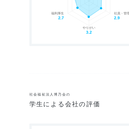
福利厚生
社員・管
2.7
2.9
やりがい
3.2
社会福祉法人博乃会の
学生による会社の評価