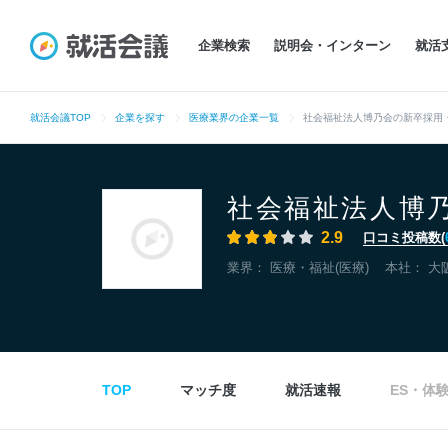
企業検索
説明会・インターン
就活
就活会議TOP
企業を探す
医療業界の企業一覧
社会福祉法人博乃会の新卒採用
社会福祉法人博
2.9
口コミ投稿数(
業界：
医療・福祉(医療)
本社：
大
TOP
マッチ度
就活速報
ES・体