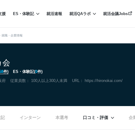
支援
ES・体験記
就活速報
就活QAラボ
就活会議Jobs
・就職・企業情報
乃会
68
件)
ES・体験記(
0
件)
阪府
従業員数： 100人以上300人未満
URL：
https://hironokai.com/
験記
インターン
本選考
口コミ・評価
企