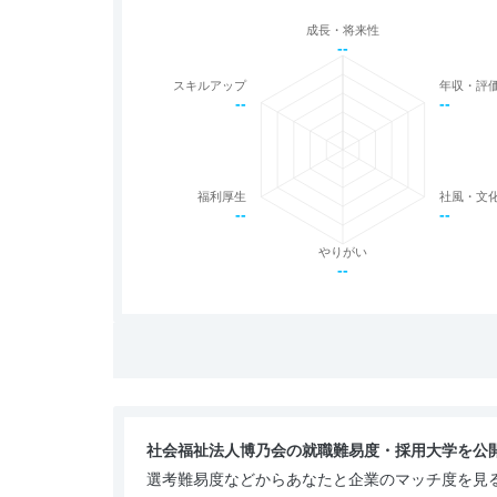
成長・将来性
--
スキルアップ
年収・評
--
--
福利厚生
社風・文
--
--
やりがい
--
社会福祉法人博乃会の就職難易度・採用大学を公
選考難易度などからあなたと企業のマッチ度を見