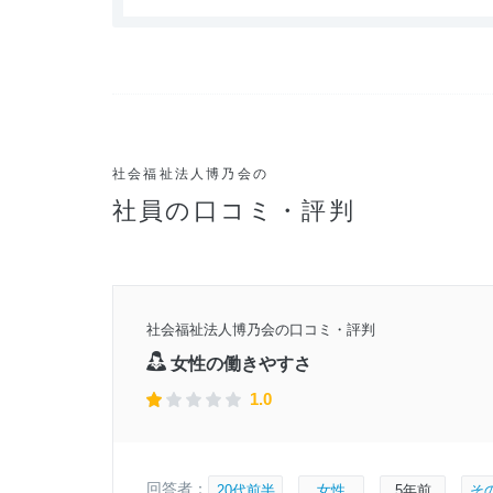
社会福祉法人博乃会の
社員の口コミ・評判
5年頃
社会福祉法人博乃会の口コミ・評判
0月6日
女性の働きやすさ
1.0
回答者：
20代前半
女性
5年前
そ