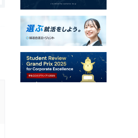
社会福祉法人博乃会の口コミ・評判
入社理由・入社後のギャップ
1.0
回答者：
20代前半
女性
5年前
その他の医