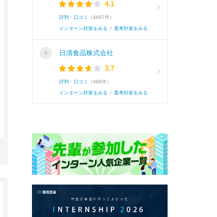
4.1
評判・口コミ
（4697件）
インターン対策をみる
/
選考対策をみる
日清食品株式会社
3.7
評判・口コミ
（986件）
インターン対策をみる
/
選考対策をみる