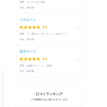
業界：
サービス(その他)
本社：
東京都
リクルート
4.8
業界：
IT・通信(インターネット・Webサービス)
本社：
東京都
楽天カード
4.8
業界：
金融(クレジット・信販)
本社：
東京都
口コミランキング
※ 閲覧数を元に集計されています