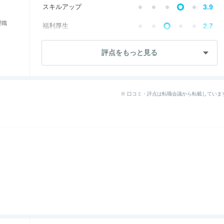
スキルアップ
3.9
理職
福利厚生
2.7
成長・将来性
3.6
評点をもっと見る
社員・管理職
2.9
ワークライフ
2.5
※ 口コミ・評点は転職会議から転載していま
女性の働きやすさ
2.9
入社後のギャップ
2.1
退職理由
2.0