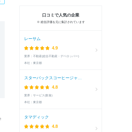
口コミで人気の企業
※ 総合評価を元に集計されています
レーサム
4.9
業界：
不動産(総合不動産・デベロッパー)
本社：
東京都
スターバックスコーヒージャパン
4.8
業界：
サービス(飲食)
本社：
東京都
、
タマディック
学
4.8