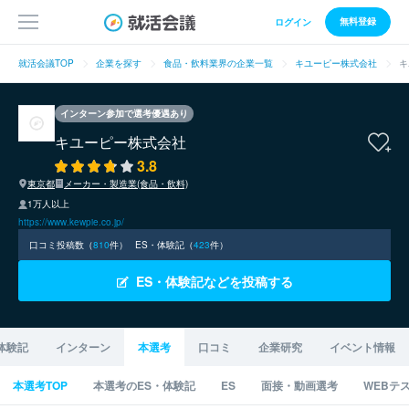
無料登録
ログイン
就活会議TOP
企業を探す
食品・飲料業界の企業一覧
キユーピー株式会社
キ
インターン参加で選考優遇あり
キユーピー株式会社
3.8
東京都
メーカー・製造業(食品・飲料)
1万人以上
https://www.kewpie.co.jp/
口コミ投稿数（
810
件）
ES・体験記（
423
件）
ES・体験記などを投稿する
体験記
インターン
本選考
口コミ
企業研究
イベント情報
本選考TOP
本選考のES・体験記
ES
面接・動画選考
WEBテ