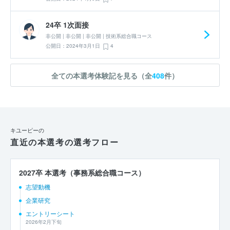
24卒 1次面接
非公開 | 非公開 | 非公開 | 技術系総合職コース
公開日：2024年3月1日
4
全ての本選考体験記を見る（全
408
件）
キユーピーの
直近の本選考の選考フロー
2027卒 本選考（事務系総合職コース）
志望動機
企業研究
エントリーシート
2026年2月下旬