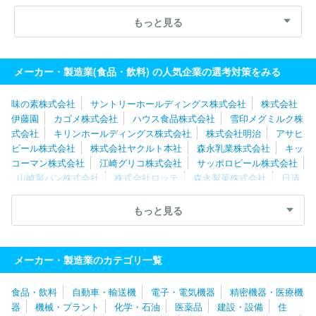
もっと見る
メーカー・製造業(食品・飲料) の人気企業の選考対策をみる
味の素株式会社
サントリーホールディングス株式会社
株式会社
伊藤園
カゴメ株式会社
ハウス食品株式会社
雪印メグミルク株
式会社
キリンホールディングス株式会社
株式会社明治
アサヒ
ビール株式会社
株式会社ヤクルト本社
森永乳業株式会社
キッ
コーマン株式会社
江崎グリコ株式会社
サッポロビール株式会社
山崎製パン株式会社
株式会社ロッテ
森永製菓株式会社
日清
食品株式会社
株式会社ニップン
アサヒ飲料株式会社
株式会社
ブルボン
日清オイリオグループ株式会社
味の素冷凍食品株式会
もっと見る
社
株式会社ニチレイフーズ
伊藤ハム株式会社
不二製油株式会
社
タマノイ酢株式会社
味の素ＡＧＦ株式会社
株式会社不二
家
株式会社Ｊ－オイルミルズ
ミヨシ油脂株式会社
いなば食品
メーカー・製造業のカテゴリ一覧
株式会社
亀田製菓株式会社
エバラ食品工業株式会社
ポッカサ
ッポロフード＆ビバレッジ株式会社
日清食品ホールディングス株式
食品・飲料
自動車・輸送機
電子・電気機器
精密機器・医療機
会社
オハヨー乳業株式会社
日清製粉株式会社
カルビー株式会
器
機械・プラント
化学・石油
医薬品
建設・設備
住
社
ヱスビー食品株式会社（エスビー食品）
丸美屋食品工業株式