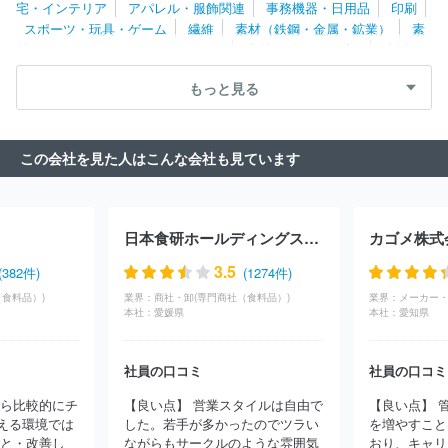
宅・インテリア
アパレル・服飾関連
事務機器・日用品
印刷
会社
プリマハム株式会社
昭和産業株式会社
敷島製パン株式会
スポーツ・玩具・ゲーム
繊維
素材（鉄鋼・金属・鉱業）
素
社
ハーゲンダッツジャパン株式会社
理研ビタミン株式会社
ユ
材（ゴム・ガラス・セラミックス）
素材（紙・パルプ）
素材
ーシーシー上島珈琲株式会社
三栄源エフ・エフ・アイ株式会社
（その他）
農林・水産
たばこ・飼料
その他
ヤマサ醬油株式会社
バーチューアンドエクセレンスインベストメ
もっと見る
ント株式会社
この会社を見た人はこんな会社も見ています
日本食研ホールディングス株式会社
カゴメ株式
3.5
(382件)
(1274件)
食料品）)
業界：
商社・卸(専門商社（食料品）)
業界：
本社：
愛媛県
本社：
愛知県
社員の口コミ
社員の口コミ
から比較的にチ
【良い点】 営業スタイルは自由で
【良い点】 
える環境では
した。若手が多かったのでツラい
を増やすこと
こと・改善し
ながらもサークルのような雰囲気
おり、キャリ