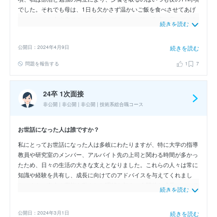
でした。それでも母は、1日も欠かさず温かいご飯を食べさせてあげ
たいといつも出来立てのご飯を作ってくれ、一緒に食卓に座ってくれ
続きを読む
ました。苦しい受験勉強を耐え抜けたのは、おいしい母のご飯と常に
前向きな言葉をかけ続けてくれる母との食卓であったと思います。
公開日：2024年4月9日
続きを読む
問題を報告する
1
7
24卒 1次面接
非公開 | 非公開 | 非公開 | 技術系総合職コース
お世話になった人は誰ですか？
私にとってお世話になった人は多岐にわたりますが、特に大学の指導
教員や研究室のメンバー、アルバイト先の上司と関わる時間が多かっ
たため、日々の生活の大きな支えとなりました。これらの人々は常に
知識や経験を共有し、成長に向けてのアドバイスを与えてくれまし
た。また、友人や家族も励ましと理解を与え、人間的な成長において
続きを読む
欠かせない存在でした。感謝の気持ちを胸に、これからも彼らの影響
を受けながら新たな挑戦に取り組んでいきます。
公開日：2024年3月1日
続きを読む