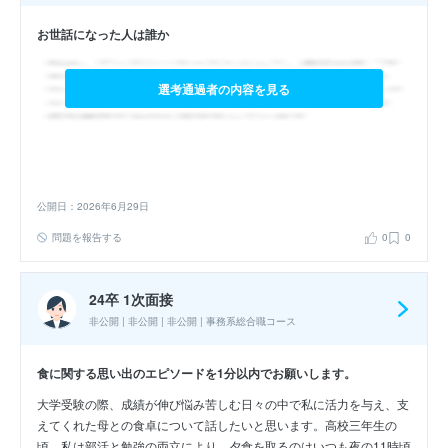
お世話になった人は誰か
選考通過者の内容を見る
公開日：2026年6月29日
問題を報告する
0
0
24卒 1次面接
非公開 | 非公開 | 非公開 | 事務系総合職コース
食に関する思い出のエピソードを1分以内でお願いします。
大学受験の際、成績が伸び悩み苦しむ日々の中で私に活力を与え、支
えてくれた母との食卓について話したいと思います。高校三年生の
頃、私は部活と勉強の両立により、夕食を取るのはいつも夜の11時頃