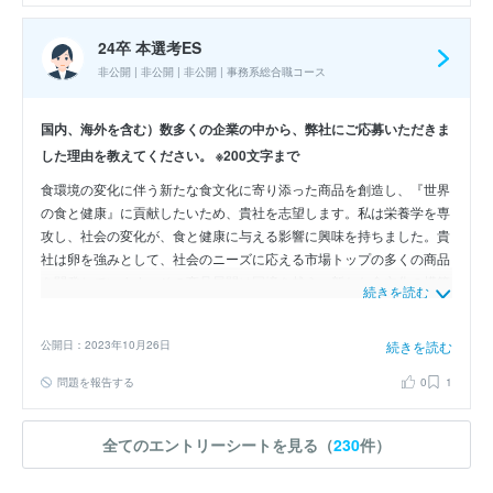
24卒 本選考ES
非公開 | 非公開 | 非公開 | 事務系総合職コース
国内、海外を含む）数多くの企業の中から、弊社にご応募いただきま
した理由を教えてください。 ※200文字まで
食環境の変化に伴う新たな食文化に寄り添った商品を創造し、『世界
の食と健康』に貢献したいため、貴社を志望します。私は栄養学を専
攻し、社会の変化が、食と健康に与える影響に興味を持ちました。貴
社は卵を強みとして、社会のニーズに応える市場トップの多くの商品
を開発しています。その商品展開は国境を越え、新たな食文化の構築
続きを読む
に挑戦し続ける姿に魅力を感じました。貴社と共に挑戦し、世界の食
と健康に貢献したいです。
公開日：2023年10月26日
続きを読む
問題を報告する
0
1
全てのエントリーシートを見る（
230
件）