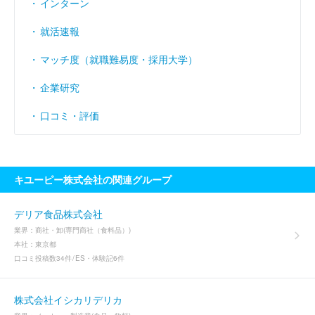
インターン
就活速報
マッチ度（就職難易度・採用大学）
企業研究
口コミ・評価
キユーピー株式会社の関連グループ
デリア食品株式会社
業界：
商社・卸(専門商社（食料品）)
本社：
東京都
口コミ投稿数
34件
ES・体験記
6件
株式会社イシカリデリカ