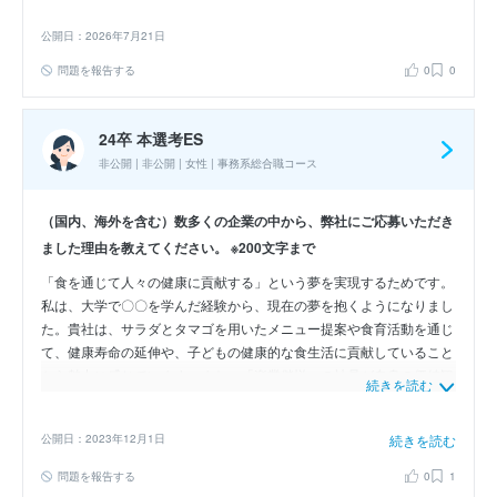
公開日：2026年7月21日
問題を報告する
0
0
24卒 本選考ES
非公開 | 非公開 | 女性 | 事務系総合職コース
（国内、海外を含む）数多くの企業の中から、弊社にご応募いただき
ました理由を教えてください。 ※200文字まで
「食を通じて人々の健康に貢献する」という夢を実現するためです。
私は、大学で〇〇を学んだ経験から、現在の夢を抱くようになりまし
た。貴社は、サラダとタマゴを用いたメニュー提案や食育活動を通じ
て、健康寿命の延伸や、子どもの健康的な食生活に貢献していること
から魅力に感じています。また、「楽業偕悦」の社是が自身の価値観
続きを読む
と合致しており、貴社でなら、仕事を楽しみながら、自分らしく働け
ると確信し、志望します。
公開日：2023年12月1日
続きを読む
問題を報告する
0
1