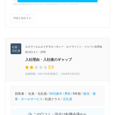
問題を報告する
エルヴィエムエイチモエヘネシー・ルイヴィトン・ジャパン合同会
社の口コミ・評判
入社理由・入社後のギャップ
2.0
在籍時期：2021年頃/投稿日： 2026年4月24日
回答者：
社員・元社員 /
30代後半
/
男性
/
5年前 /
販売・接
客・ホールサービス
/
社員クラス /
正社員
この口コミ・評点は転職会議から