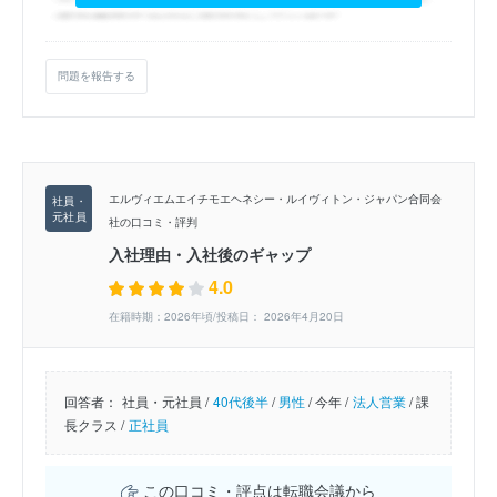
問題を報告する
エルヴィエムエイチモエヘネシー・ルイヴィトン・ジャパン合同会
社の口コミ・評判
入社理由・入社後のギャップ
4.0
在籍時期：2026年頃/投稿日： 2026年4月20日
回答者：
社員・元社員 /
40代後半
/
男性
/
今年 /
法人営業
/
課
長クラス /
正社員
この口コミ・評点は転職会議から