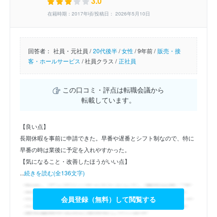
3.0
在籍時期：2017年頃/投稿日： 2026年5月10日
回答者：
社員・元社員 /
20代後半
/
女性
/
9年前 /
販売・接
客・ホールサービス
/
社員クラス /
正社員
この口コミ・評点は転職会議から
転載しています。
【良い点】
長期休暇を事前に申請できた。早番や遅番とシフト制なので、特に
早番の時は業後に予定を入れやすかった。
【気になること・改善したほうがいい点】
...
続きを読む(全136文字)
会員登録（無料）して閲覧する