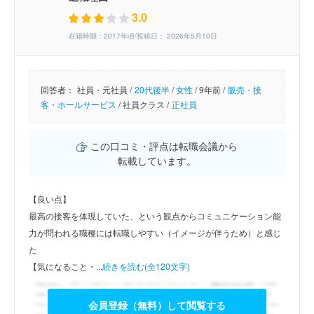
3.0
在籍時期：2017年頃/投稿日： 2026年5月10日
回答者：
社員・元社員 /
20代後半
/
女性
/
9年前 /
販売・接
客・ホールサービス
/
社員クラス /
正社員
この口コミ・評点は転職会議から
転載しています。
【良い点】
最高の接客を体現していた、という観点からコミュニケーション能
力が問われる職種には転職しやすい（イメージが伴うため）と感じ
た
【気になること・...
続きを読む(全120文字)
会員登録（無料）して閲覧する