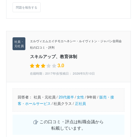
問題を報告する
エルヴィエムエイチモエヘネシー・ルイヴィトン・ジャパン合同会
社の口コミ・評判
スキルアップ、教育体制
3.0
在籍時期：2017年頃/投稿日： 2026年5月10日
回答者：
社員・元社員 /
20代後半
/
女性
/
9年前 /
販売・接
客・ホールサービス
/
社員クラス /
正社員
この口コミ・評点は転職会議から
転載しています。