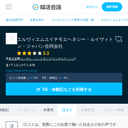
無料登録
ログイン
就活会議TOP
企業を探す
コンサルティング業界の企業一覧
エルヴィエムエイチ
エルヴィエムエイチモエヘネシー・ルイヴィト
ン・ジャパン合同会社
3.3
東京都
コンサル・シンクタンク(コンサルティング)
1千人以上2千人未満
https://www.lvmh.com/jp
口コミ投稿数（
147
件）
ES・体験記（
11
件）
ES・体験記などを投稿する
体験記
インターン
本選考
口コミ
企業研究
イベント情報
口コミは、実際にこの企業で働いた社会人の生の声です。