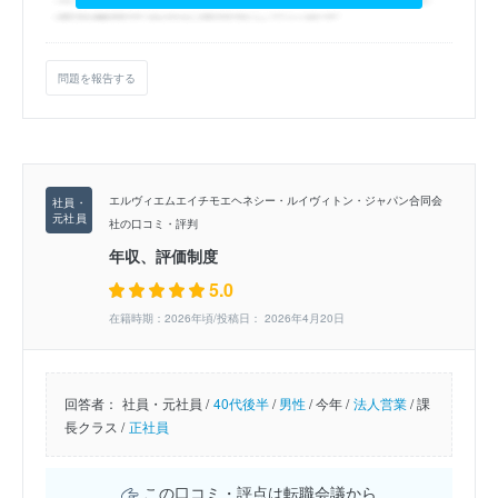
問題を報告する
エルヴィエムエイチモエヘネシー・ルイヴィトン・ジャパン合同会
社の口コミ・評判
年収、評価制度
5.0
在籍時期：2026年頃/投稿日： 2026年4月20日
回答者：
社員・元社員 /
40代後半
/
男性
/
今年 /
法人営業
/
課
長クラス /
正社員
この口コミ・評点は転職会議から