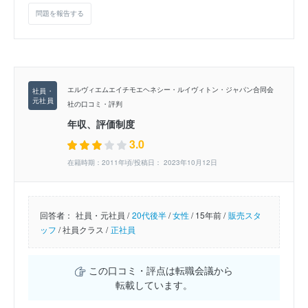
問題を報告する
エルヴィエムエイチモエヘネシー・ルイヴィトン・ジャパン合同会
社の口コミ・評判
年収、評価制度
3.0
在籍時期：2011年頃/投稿日： 2023年10月12日
回答者：
社員・元社員 /
20代後半
/
女性
/
15年前 /
販売スタ
ッフ
/
社員クラス /
正社員
この口コミ・評点は転職会議から
転載しています。