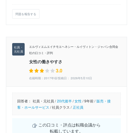
問題を報告する
エルヴィエムエイチモエヘネシー・ルイヴィトン・ジャパン合同会
社の口コミ・評判
女性の働きやすさ
3.0
在籍時期：2017年頃/投稿日： 2026年5月10日
回答者：
社員・元社員 /
20代後半
/
女性
/
9年前 /
販売・接
客・ホールサービス
/
社員クラス /
正社員
この口コミ・評点は転職会議から
転載しています。