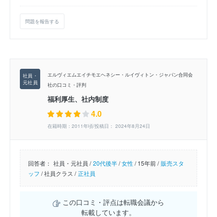
問題を報告する
エルヴィエムエイチモエヘネシー・ルイヴィトン・ジャパン合同会
社の口コミ・評判
福利厚生、社内制度
4.0
在籍時期：2011年頃/投稿日： 2024年8月24日
回答者：
社員・元社員 /
20代後半
/
女性
/
15年前 /
販売スタ
ッフ
/
社員クラス /
正社員
この口コミ・評点は転職会議から
転載しています。