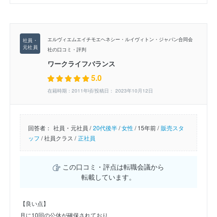
エルヴィエムエイチモエヘネシー・ルイヴィトン・ジャパン合同会
社の口コミ・評判
ワークライフバランス
5.0
在籍時期：2011年頃/投稿日： 2023年10月12日
回答者：
社員・元社員 /
20代後半
/
女性
/
15年前 /
販売スタ
ッフ
/
社員クラス /
正社員
この口コミ・評点は転職会議から
転載しています。
【良い点】
月に10回の公休が確保されており、