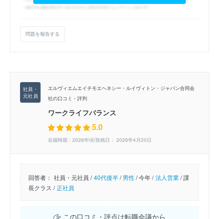
問題を報告する
エルヴィエムエイチモエヘネシー・ルイヴィトン・ジャパン合同会
社の口コミ・評判
ワークライフバランス
5.0
在籍時期：2026年頃/投稿日： 2026年4月20日
回答者：
社員・元社員 /
40代後半
/
男性
/
今年 /
法人営業
/
課
長クラス /
正社員
この口コミ・評点は転職会議から