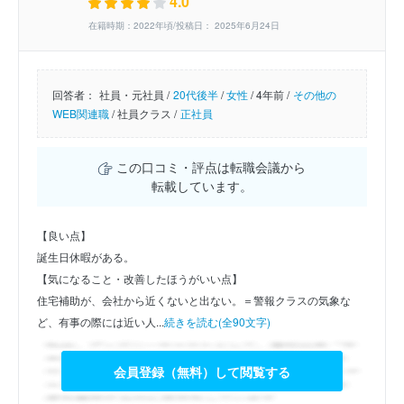
4.0
在籍時期：2022年頃/投稿日： 2025年6月24日
回答者：
社員・元社員 /
20代後半
/
女性
/
4年前 /
その他の
WEB関連職
/
社員クラス /
正社員
この口コミ・評点は転職会議から
転載しています。
【良い点】
誕生日休暇がある。
【気になること・改善したほうがいい点】
住宅補助が、会社から近くないと出ない。＝警報クラスの気象な
ど、有事の際には近い人...
続きを読む(全90文字)
会員登録（無料）して閲覧する