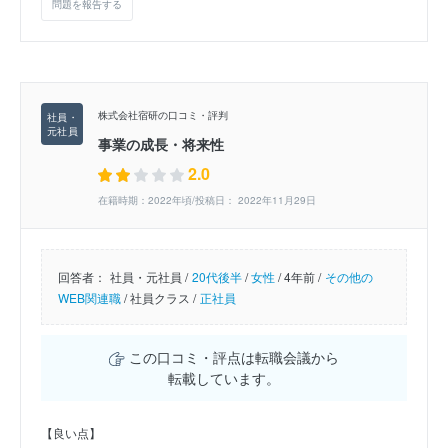
問題を報告する
株式会社宿研の口コミ・評判
事業の成長・将来性
2.0
在籍時期：2022年頃/投稿日： 2022年11月29日
回答者：
社員・元社員 /
20代後半
/
女性
/
4年前 /
その他の
WEB関連職
/
社員クラス /
正社員
この口コミ・評点は転職会議から
転載しています。
【良い点】