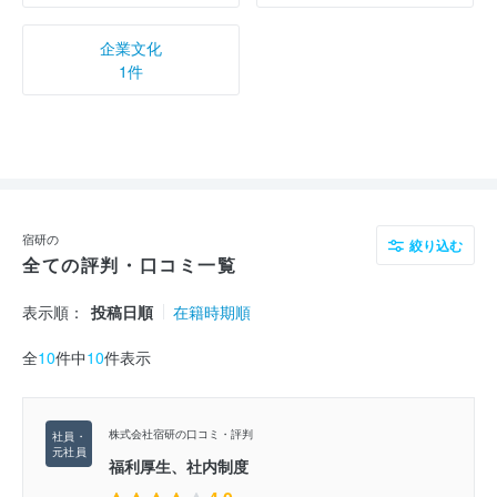
企業文化
1件
宿研の
絞り込む
全ての評判・口コミ一覧
表示順：
投稿日順
在籍時期順
全
10
件中
10
件表示
株式会社宿研の口コミ・評判
福利厚生、社内制度