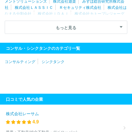
メントソリューションズ
株式会社遊楽
みずほ総合研究所株式会
社
株式会社ＬＡＳＳＩＣ
Ｒセキュリティ株式会社
株式会社は
なまる分割会社
株式会社ＩＤＡＪ
株式会社カトープレジャーグ
ループ
ＲＥＸＴ Ｈｏｌｄｉｎｇｓ株式会社
株式会社日本能率
協会コンサルティング
フロンティア・マネジメント株式会社
山
もっと見る
田コンサルティンググループ株式会社
株式会社武蔵野
株式会社
ソリマチ技研
株式会社船井総合研究所
一般社団法人日本能率協
会
株式会社シップ
ＭＥＴＡＴＥＡＭ株式会社
株式会社ブラヴ
コンサル・シンクタンクのカテゴリ一覧
ィッシモ
株式会社船井総研サプライチェーンコンサルティング
株式会社Ｌｅｇａｓｅｅｄ
東急ファイナンスアンドアカウンティ
コンサルティング
シンクタンク
ング株式会社
ｊ．ｕｎｉｏｎ株式会社
ＩＰＧデクストラ・ジャ
パン株式会社
口コミで人気の企業
株式会社レーサム
4.9
業界：
不動産(総合不動産・デベロッパー)