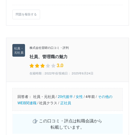
問題を報告する
株式会社宿研の口コミ・評判
社員、管理職の魅力
3.0
在籍時期：2022年頃/投稿日： 2025年6月24日
回答者：
社員・元社員 /
20代後半
/
女性
/
4年前 /
その他の
WEB関連職
/
社員クラス /
正社員
この口コミ・評点は転職会議から
転載しています。