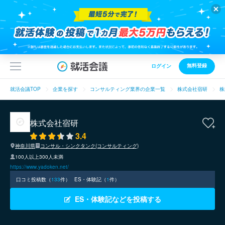
無料登録
ログイン
就活会議TOP
企業を探す
コンサルティング業界の企業一覧
株式会社宿研
株
株式会社宿研
3.4
神奈川県
コンサル・シンクタンク(コンサルティング)
100人以上300人未満
https://www.yadoken.net/
口コミ投稿数（
133
件）
ES・体験記（
1
件）
ES・体験記などを投稿する