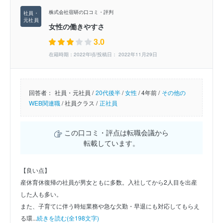
株式会社宿研の口コミ・評判
女性の働きやすさ
3.0
在籍時期：2022年頃/投稿日： 2022年11月29日
回答者：
社員・元社員 /
20代後半
/
女性
/
4年前 /
その他の
WEB関連職
/
社員クラス /
正社員
この口コミ・評点は転職会議から
転載しています。
【良い点】
産休育休復帰の社員が男女ともに多数。入社してから2人目を出産
した人も多い。
また、子育てに伴う時短業務や急な欠勤・早退にも対応してもらえ
る環...
続きを読む(全198文字)