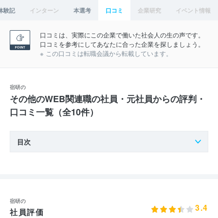
体験記
インターン
本選考
口コミ
企業研究
イベント情報
口コミは、実際にこの企業で働いた社会人の生の声です。
口コミを参考にしてあなたに合った企業を探しましょう。
※ この口コミは転職会議から転載しています。
宿研の
その他のWEB関連職の社員・元社員からの評判・
口コミ一覧（全10件）
目次
宿研の
3.4
社員評価