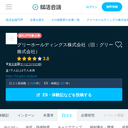
無料登録
ログイン
就活会議TOP
企業を探す
その他業界の企業一覧
グリーホールディングス株式会
謝礼UP対象企業
グリーホールディングス株式会社（旧：グリー
株式会社）
3.8
東京都
サービス(その他)
1千人以上2千人未満
https://hd.gree.net/jp/ja/
口コミ投稿数（
1328
件）
ES・体験記（
51
件）
ES・体験記などを投稿する
体験記
インターン
本選考
口コミ
企業研究
イベント情報
やりがい
年収・評価制度
キャリアアップ
福利厚生・環境
成