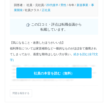
回答者：
社員・元社員 /
20代後半
/
男性
/
今年 /
新規事業・事
業開発
/
社員クラス /
正社員
この口コミ・評点は転職会議から
転載しています。
【気になること・改善したほうがいい点】
福利厚生については家賃補助など一般的なものがほぼ全て撤廃され
てしまっており、過度な期待はしない方が良い。
続きを読む(全72文
字)
社員の本音を読む（無料）
問題を報告する