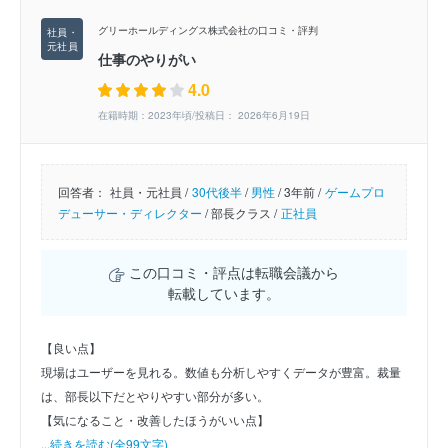
グリーホールディングス株式会社の口コミ・評判
仕事のやりがい
4.0
在籍時期：2023年頃/投稿日： 2026年6月19日
回答者：
社員・元社員 /
30代後半
/
男性
/
3年前 /
ゲームプロ
デューサー・ディレクター
/
部長クラス /
正社員
この口コミ・評点は転職会議から
転載しています。
【良い点】
現場はユーザーを見れる。数値も分析しやすくデータが豊富。裁量
は、部長以下だとやりやすい部分が多い。
【気になること・改善したほうがいい点】
...
続きを読む(全99文字)