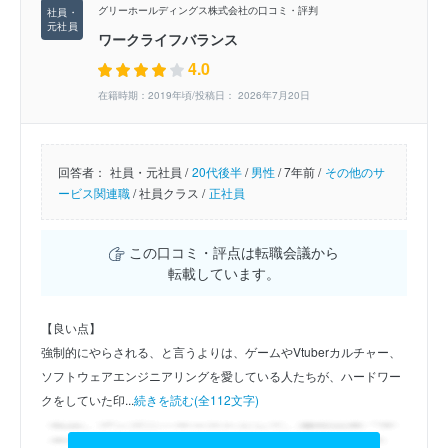
グリーホールディングス株式会社の口コミ・評判
ワークライフバランス
4.0
在籍時期：2019年頃/投稿日： 2026年7月20日
回答者：
社員・元社員 /
20代後半
/
男性
/
7年前 /
その他のサ
ービス関連職
/
社員クラス /
正社員
この口コミ・評点は転職会議から
転載しています。
【良い点】
強制的にやらされる、と言うよりは、ゲームやVtuberカルチャー、
ソフトウェアエンジニアリングを愛している人たちが、ハードワー
クをしていた印...
続きを読む(全112文字)