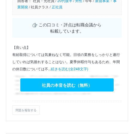
回答者：
社員・元社員 /
20代後半
/
男性
/
今年 /
新規事業・事
業開発
/
社員クラス /
正社員
この口コミ・評点は転職会議から
転載しています。
【良い点】
有給取得については気兼ねなく可能。日頃の業務をしっかりと遂行
していれば気後れすることはない。夏季休暇付与もあるため、年間
の休日数については不...
続きを読む(全248文字)
社員の本音を読む（無料）
問題を報告する