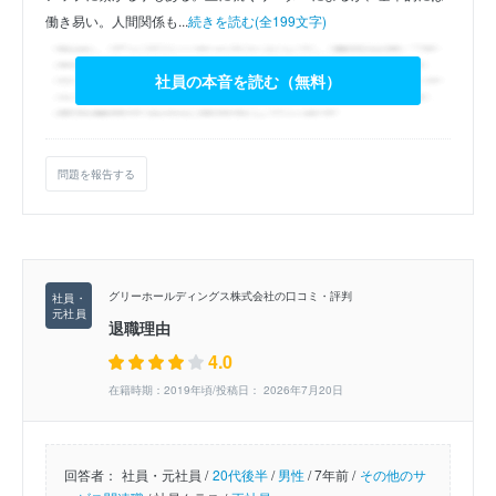
働き易い。人間関係も...
続きを読む(全199文字)
社員の本音を読む（無料）
問題を報告する
グリーホールディングス株式会社の口コミ・評判
退職理由
4.0
在籍時期：2019年頃/投稿日： 2026年7月20日
回答者：
社員・元社員 /
20代後半
/
男性
/
7年前 /
その他のサ