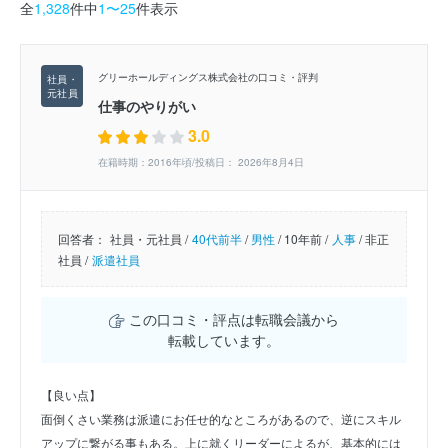
全
1,328
件中
1〜25
件表示
グリーホールディングス株式会社の口コミ・評判
仕事のやりがい
3.0
在籍時期：2016年頃/投稿日： 2026年8月4日
回答者：
社員・元社員 /
40代前半
/
男性
/
10年前 /
人事
/
非正
社員 /
派遣社員
この口コミ・評点は転職会議から
転載しています。
【良い点】
面倒くさい業務は派遣にお任せ的なところがあるので、逆にスキル
アップに繋がる事もある。上に就くリーダーによるが、基本的には