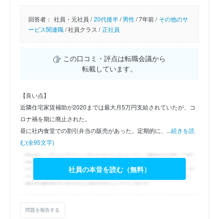
回答者：
社員・元社員 /
20代後半
/
男性
/
7年前 /
その他のサ
ービス関連職
/
社員クラス /
正社員
この口コミ・評点は転職会議から
転載しています。
【良い点】
近隣住宅家賃補助が2020までは最大月5万円支給されていたが、コ
ロナ禍を期に廃止された。
昼に社内食堂での割引弁当の販売があった。定期的に、...
続きを読
む(全95文字)
社員の本音を読む（無料）
問題を報告する