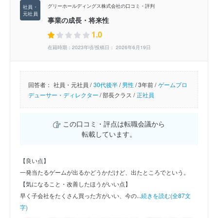
グリーホールディングス株式会社の口コミ・評判
事業の成長・将来性
1.0
在籍時期：2023年頃/投稿日： 2026年6月19日
回答者：
社員・元社員 /
30代後半
/
男性
/
3年前 /
ゲームプロ
デューサー・ディレクター
/
部長クラス /
正社員
この口コミ・評点は転職会議から
転載しています。
【良い点】
一発当たるゲームが出るかどうかだけど、出たところでという。
【気になること・改善したほうがいい点】
早く子会社をたくさん買った方がいい、今の...
続きを読む(全87文
字)