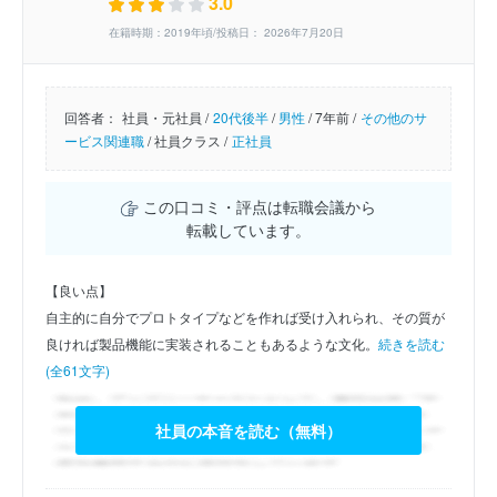
3.0
在籍時期：2019年頃/投稿日： 2026年7月20日
回答者：
社員・元社員 /
20代後半
/
男性
/
7年前 /
その他のサ
ービス関連職
/
社員クラス /
正社員
この口コミ・評点は転職会議から
転載しています。
【良い点】
自主的に自分でプロトタイプなどを作れば受け入れられ、その質が
良ければ製品機能に実装されることもあるような文化。
続きを読む
(全61文字)
社員の本音を読む（無料）