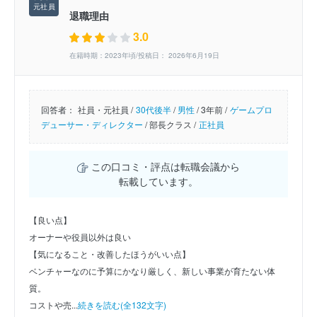
退職理由
3.0
在籍時期：2023年頃/投稿日： 2026年6月19日
回答者：
社員・元社員 /
30代後半
/
男性
/
3年前 /
ゲームプロ
デューサー・ディレクター
/
部長クラス /
正社員
この口コミ・評点は転職会議から
転載しています。
【良い点】
オーナーや役員以外は良い
【気になること・改善したほうがいい点】
ベンチャーなのに予算にかなり厳しく、新しい事業が育たない体
質。
コストや売...
続きを読む(全132文字)