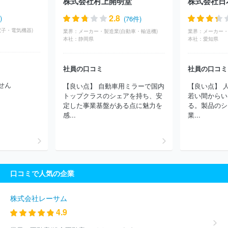
株式会社村上開明堂
株式会社日
2.8
)
(76件)
電子・電気機器)
業界：
メーカー・製造業(自動車・輸送機)
業界：
メーカー・
本社：
静岡県
本社：
愛知県
社員の口コミ
社員の口コミ
せん
【良い点】 自動車用ミラーで国内
【良い点】 
トップクラスのシェアを持ち、安
若い間からい
定した事業基盤がある点に魅力を
る。製品のシ
感...
業...
口コミで人気の企業
株式会社レーサム
4.9