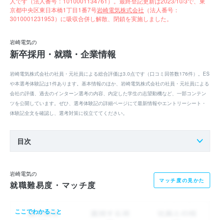
人です（法人番号：1010001134761）。最終登記更新は2023/10/3で、東
京都中央区東日本橋1丁目1番7号
岩崎電気株式会社
（法人番号：
3010001231953）に吸収合併し解散、閉鎖を実施しました。
岩崎電気の
新卒採用・就職・企業情報
岩崎電気株式会社の社員・元社員による総合評価は3.0点です（口コミ回答数176件）。ES
や本選考体験記は1件あります。基本情報のほか、岩崎電気株式会社の社員・元社員による
会社の評価、過去のインターン選考の内容、内定した学生の志望動機など、一部コンテン
ツを公開しています。ぜひ、選考体験記の詳細ページにて最新情報やエントリーシート・
体験記全文を確認し、選考対策に役立ててください。
目次
岩崎電気の
マッチ度の見かた
就職難易度・マッチ度
ここでわかること