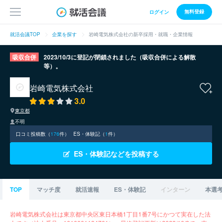
無料登録
ログイン
就活会議TOP
企業を探す
岩崎電気株式会社の新卒採用・就職・企業情報
吸収合併
2023/10/3に登記が閉鎖されました（吸収合併による解散
等）。
岩崎電気株式会社
3.0
東京都
不明
口コミ投稿数（
176
件）
ES・体験記（
1
件）
ES・体験記などを投稿する
TOP
マッチ度
就活速報
ES・体験記
インターン
本選
岩崎電気株式会社は東京都中央区東日本橋1丁目1番7号にかつて実在した法