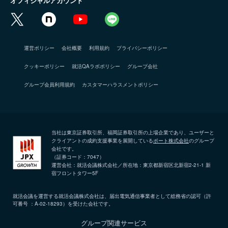
オフィシャルアカウント
運営ポリシー
会社概要
利用規約
プライバシーポリシー
クッキーポリシー
就活QAラボポリシー
グループ会社
グループ会員利用規約
カスタマーハラスメントポリシー
当社は東京証券取引所、福岡証券取引所の上場企業であり、ユーザーと
クライアントの成約支援事業を展開している
ポート株式会社
のグループ
会社です。
（証券コード：7047）
運営会社：就活会議株式会社／所在地：東京都新宿区北新宿2-21-1 新
宿フロントタワー5F
就活会議を運営する就活会議株式会社は、届出電気通信事業者として総務省の認可（許
可番号 ：A-02-18293）を受けた会社です。