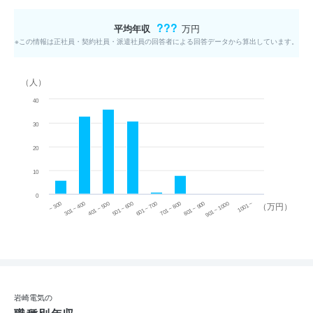
???
平均年収
万円
※この情報は正社員・契約社員・派遣社員の回答者による回答データから算出しています。
（人）
40
30
20
10
0
~ 300
701 ~ 800
301 ~ 400
801 ~ 900
401 ~ 500
901 ~ 1000
501 ~ 600
601 ~ 700
1001 ~
（万円）
岩崎電気の