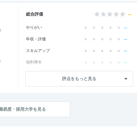
--
総合評価
--
やりがい
価
--
年収・評価
--
スキルアップ
化
--
福利厚生
--
成長・将来性
評点をもっと見る
--
社員・管理職
--
ワークライフ
--
社風・文化
難易度・採用大学を見る
--
女性の働きやすさ
--
入社後のギャップ