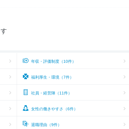
--
入社難易度
--
おすすめ度
探す
年収・評価制度（10件）
福利厚生・環境（7件）
社員・経営陣（11件）
女性の働きやすさ（6件）
退職理由（9件）