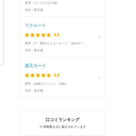
業界：
サービス(その他)
本社：
東京都
リクルート
4.8
業界：
IT・通信(インターネット・Webサービス)
本社：
東京都
楽天カード
4.8
業界：
金融(クレジット・信販)
本社：
東京都
口コミランキング
※ 閲覧数を元に集計されています