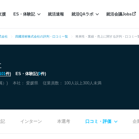
支援
ES・体験記
就活速報
就活QAラボ
就活会議Jobs
式会社
四國溶材株式会社の評判・口コミ一覧
将来性・業績・売上に関する評判・口コミ一覧
社
101
件)
ES・体験記(
0
件)
属）)
本社：
愛媛県
従業員数： 100人以上300人未満
験記
インターン
本選考
口コミ・評価
企