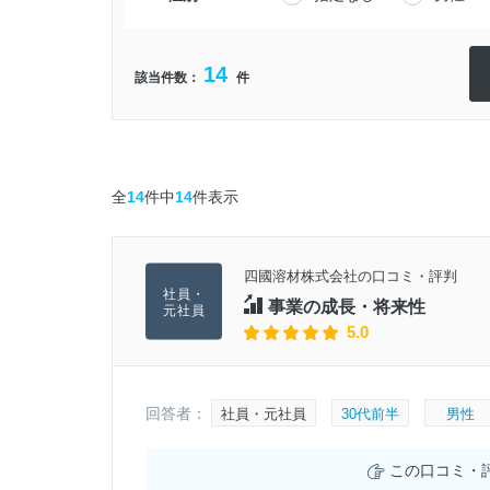
14
該当件数：
件
全
14
件中
14
件表示
四國溶材株式会社の口コミ・評判
事業の成長・将来性
5.0
回答者：
社員・元社員
30代前半
男性
この口コミ・