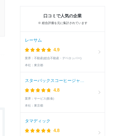
口コミで人気の企業
※ 総合評価を元に集計されています
レーサム
4.9
業界：
不動産(総合不動産・デベロッパー)
本社：
東京都
スターバックスコーヒージャパン
4.8
業界：
サービス(飲食)
本社：
東京都
タマディック
4.8