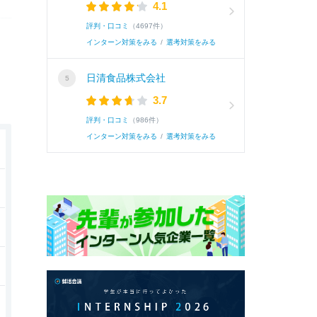
4.1
評判・口コミ
（4697件）
インターン対策をみる
/
選考対策をみる
日清食品株式会社
3.7
評判・口コミ
（986件）
インターン対策をみる
/
選考対策をみる