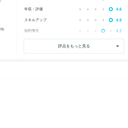
価
年収・評価
4.6
スキルアップ
4.5
理職
福利厚生
4.2
成長・将来性
4.5
評点をもっと見る
社員・管理職
4.3
ワークライフ
4.8
女性の働きやすさ
3.2
入社後のギャップ
3.5
退職理由
2.5