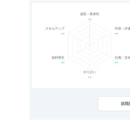
成長・将来性
--
スキルアップ
年収・評
--
--
福利厚生
社風・文
--
--
やりがい
--
就職