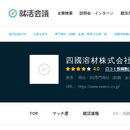
企業検索
説明会・インターン
就活
就活会議TOP
企業を探す
専門商社（鉄鋼・金属）業界の企業一覧
四國溶材株
四國溶材株式会
4.0
口コミ投稿数(
業界：
商社・卸(専門商社（鉄鋼・金
URL：
https://www.sweco.co.jp/
TOP
マッチ度
就活速報
ES・体