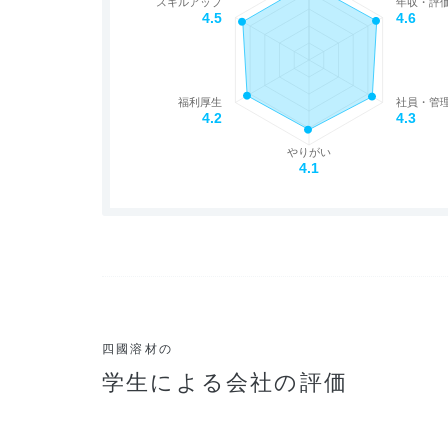
スキルアップ
年収・評
4.5
4.6
福利厚生
社員・管
4.2
4.3
やりがい
4.1
四國溶材の
学生による会社の評価