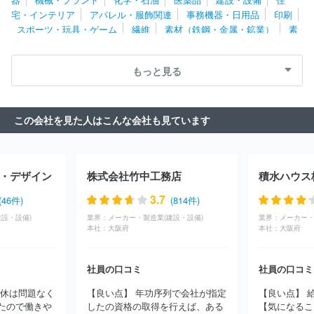
コスモシステム株式会社
株式会社ＮＴＴファシリティーズ
大成
宅・インテリア
アパレル・服飾関連
事務機器・日用品
印刷
建設株式会社
株式会社フレッシュハウス
旭化成ホームズ株式会
スポーツ・玩具・ゲーム
繊維
素材（鉄鋼・金属・鉱業）
素
社
国土防災技術株式会社
三井ホーム株式会社
ＮＥＣファシリ
材（ゴム・ガラス・セラミックス）
素材（紙・パルプ）
素材
ティーズ株式会社
株式会社パルコスペースシステムズ
スターツ
（その他）
農林・水産
たばこ・飼料
その他
ＣＡＭ株式会社
住友林業緑化株式会社
日揮ホールディングス株
もっと見る
式会社
株式会社すいぱと
三井不動産リフォーム株式会社
住友
林業株式会社
株式会社テクノ菱和
菊池建設株式会社
三菱ケミ
カルエンジニアリング株式会社
株式会社ＡＱ Ｇｒｏｕｐ
西松
この会社を見た人はこんな会社も見ています
建設株式会社
住友林業ホームテック株式会社
戸田建設株式会社
株式会社ＮＩＰＰＯ
旭化成リフォーム株式会社
東光電気工事株
式会社
株式会社カンドー
住友林業アーキテクノ株式会社
清水
建設株式会社
株式会社アドックインターナショナル
太平電業株
・デザイン
株式会社竹中工務店
積水ハウス
式会社
中国塗料株式会社
中日本ハイウェイ・エンジニアリング
東京株式会社
奈良建設株式会社
株式会社東京エネシス
株式会
3.7
(46件)
(814件)
社大林組
鉄建建設株式会社
新菱冷熱工業株式会社
株式会社ダ
設・設備)
業界：
メーカー・製造業(建設・設備)
業界：
メーカー・
イキンアプライドシステムズ
東洋エンジニアリング株式会社
株
本社：
大阪府
本社：
大阪府
式会社朝日工業社
大坪電気株式会社
富士電機Ｅ＆Ｃ株式会社
広島建設株式会社
サンライズ・エンジニアリング株式会社
株式
会社サンテック
タマホーム株式会社
三井住友建設株式会社
株
社員の口コミ
社員の口コミ
式会社熊谷組
前田建設工業株式会社
株式会社フソウ
ショーボ
育休は問題なく
【良い点】 年功序列で会社が指定
【良い点】 
ンド建設株式会社
日本コムシス株式会社
東急建設株式会社
株
たので働きや
したの資格の取得を行えば、ある
【気になるこ
式会社フジタ
三菱電機ビルソリューションズ株式会社
株式会社