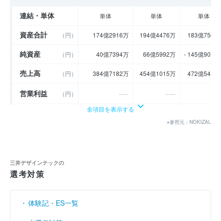
連結・単体
単体
単体
単体
資産合計
（円）
174億2916万
194億4476万
183億7500
純資産
（円）
40億7394万
66億5992万
- 145億9075
売上高
（円）
384億7182万
454億1015万
472億5419
営業利益
----
----
---
（円）
全項目を表示する
経常利益
（円）
21億3665万9999
28億4609万
11億797
※参照元：NOKIZAL
当期純利益
----
----
---
（円）
利益余剰金
----
----
---
（円）
三井デザインテックの
選考対策
売上伸び率
（％）
15.16
18.03
4.0
営業利益率
----
----
---
（％）
体験記・ES一覧
経常利益率
（％）
5.55
6.27
2.3