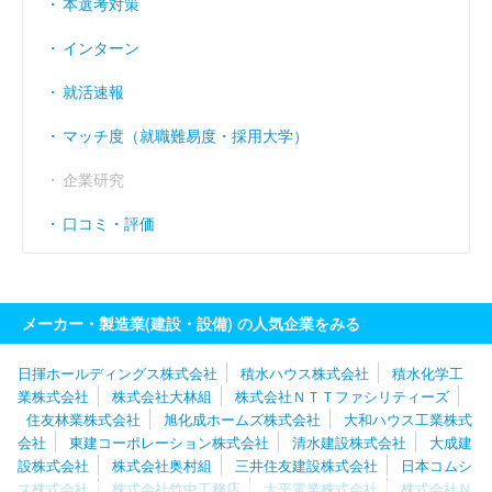
本選考対策
インターン
就活速報
マッチ度（就職難易度・採用大学）
企業研究
口コミ・評価
メーカー・製造業(建設・設備) の人気企業をみる
日揮ホールディングス株式会社
積水ハウス株式会社
積水化学工
業株式会社
株式会社大林組
株式会社ＮＴＴファシリティーズ
住友林業株式会社
旭化成ホームズ株式会社
大和ハウス工業株式
会社
東建コーポレーション株式会社
清水建設株式会社
大成建
設株式会社
株式会社奥村組
三井住友建設株式会社
日本コムシ
ス株式会社
株式会社竹中工務店
太平電業株式会社
株式会社Ｎ