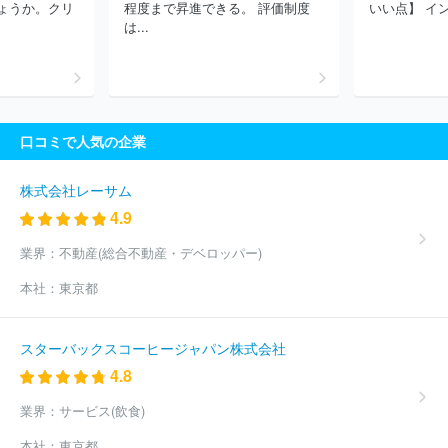
ょうか。クリ
程度まで昇進できる。 評価制度
いい点】 イン
太平エンジニアリング
株式会社関電工
三機工業株式会社
株式
は...
会社田中建設
日本電設工業株式会社
セキスイハイム中四国株式
会社
株式会社安藤・間
ほか(14062件)
口コミで人気の企業
株式会社レーサム
4.9
業界：
不動産(総合不動産・デベロッパー)
本社：
東京都
スターバックスコーヒージャパン株式会社
4.8
業界：
サービス(飲食)
本社：
東京都