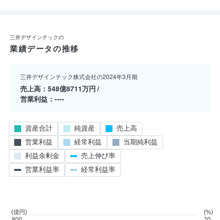
三井デザインテックの
業績データの推移
三井デザインテック株式会社の2024年3月期
売上高
548億8711万円
営業利益
----
資産合計
純資産
売上高
営業利益
経常利益
当期純利益
利益余剰金
売上伸び率
営業利益率
経常利益率
(億円)
(%)
800
20