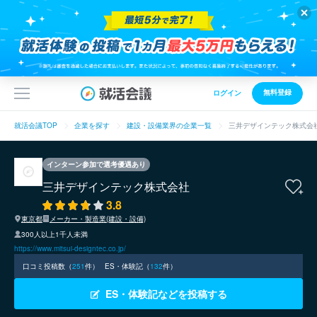
無料登録
ログイン
就活会議TOP
企業を探す
建設・設備業界の企業一覧
三井デザインテック株式会
インターン参加で選考優遇あり
三井デザインテック株式会社
3.8
東京都
メーカー・製造業(建設・設備)
300人以上1千人未満
https://www.mitsui-designtec.co.jp/
口コミ投稿数（
251
件）
ES・体験記（
132
件）
ES・体験記などを投稿する