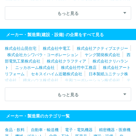
ＩＰＰＯ
三機工業株式会社
新菱冷熱工業株式会社
株式会社熊
谷組
三菱電機ビルソリューションズ株式会社
住友林業ホームテ
もっと見る
ック株式会社
戸田建設株式会社
三井ホーム株式会社
大和ハウ
スリフォーム株式会社
西松建設株式会社
株式会社関電工
株式
会社朝日工業社
株式会社きんでん
タマホーム株式会社
メーカー・製造業(建設・設備) の企業をすべて見る
株式会社山晃住宅
株式会社中電工
株式会社アクティブエナジー
株式会社カシワバラ・コーポレーション
ヤング開発株式会社
西
部電気工業株式会社
株式会社クラフティア
株式会社クリハラン
ト
ニッカホーム株式会社
株式会社竹中工務店
株式会社アート
リフォーム
セキスイハイム近畿株式会社
日本製紙ユニテック株
式会社
積水ハウス株式会社
生和コーポレーション株式会社
テ
レニシ株式会社
株式会社トーエネック
株式会社ナサホーム
株
式会社平成建設
大和ハウスリフォーム株式会社
株式会社きんで
もっと見る
ん
東建コーポレーション株式会社
株式会社カクダイ
積水化学
工業株式会社
住友電設株式会社
株式会社塩浜工業
株式会社奥
村組
ダイダン株式会社
株式会社ＪＲ西日本レールテック
シー
メーカー・製造業のカテゴリ一覧
キューブ株式会社
大和ハウス工業株式会社
株式会社リープ
株
式会社シーテック
日本住宅株式会社
株式会社佐伯工務店
株式
食品・飲料
自動車・輸送機
電子・電気機器
精密機器・医療機
会社富士住建
松井産業株式会社
栃木セキスイハイム株式会社
器
機械・プラント
化学・石油
医薬品
建設・設備
住