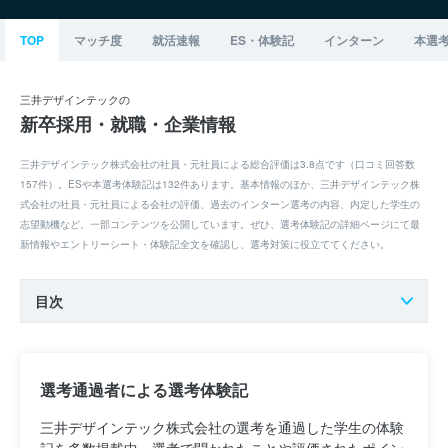
TOP
マッチ度
就活速報
ES・体験記
インターン
本選
三井デザインテックの
新卒採用・就職・企業情報
三井デザインテック株式会社の社員・元社員による総合評価は3.8点です（口コミ回答数
157件）。ESや本選考体験記は132件あります。基本情報のほか、三井デザインテック株
式会社の社員・元社員による会社の評価、過去のインターン選考の内容、内定した学生の
志望動機など、一部コンテンツを公開しています。ぜひ、選考体験記の詳細ページにて最
新情報やエントリーシート・体験記全文を確認し、選考対策に役立ててください。
目次
選考通過者による選考体験記
三井デザインテック株式会社の選考を通過した学生の体験
記を多数掲載中。選考で聞かれたことや評価されたポイン