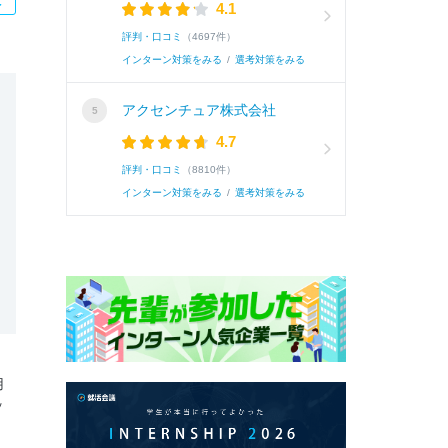
4.1
評判・口コミ
（4697件）
インターン対策をみる
/
選考対策をみる
アクセンチュア株式会社
4.7
評判・口コミ
（8810件）
インターン対策をみる
/
選考対策をみる
用
ッ