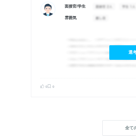
面接官/学生
雰囲気
選
0
0
告する
全て