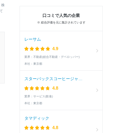
、株
て
口コミで人気の企業
※ 総合評価を元に集計されています
レーサム
4.9
業界：
不動産(総合不動産・デベロッパー)
本社：
東京都
スターバックスコーヒージャパン
4.8
業界：
サービス(飲食)
本社：
東京都
タマディック
4.8