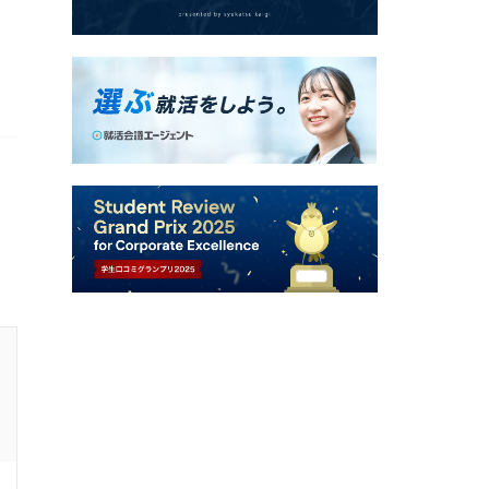
26卒 / 文系 / 男性
内定した学生の就活速報