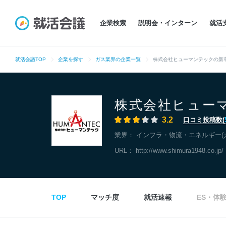
企業検索
説明会・インターン
就活
就活会議TOP
企業を探す
ガス業界の企業一覧
株式会社ヒューマンテックの新
株式会社ヒュー
3.2
口コミ投稿数(
業界：
インフラ・物流・エネルギー(
URL：
http://www.shimura1948.co.jp/
TOP
マッチ度
就活速報
ES・体