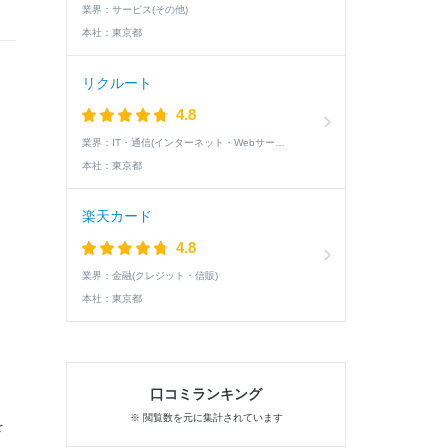
業界：
サービス(その他)
本社：
東京都
リクルート
4.8
業界：
IT・通信(インターネット・Webサービス)
本社：
東京都
楽天カード
4.8
業界：
金融(クレジット・信販)
本社：
東京都
口コミランキング
※ 閲覧数を元に集計されています
を