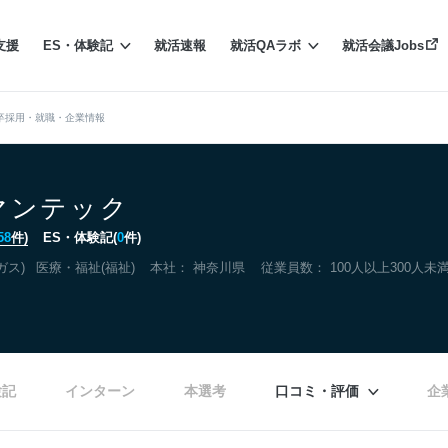
支援
ES・体験記
就活速報
就活QAラボ
就活会議Jobs
卒採用・就職・企業情報
マンテック
58
件)
ES・体験記(
0
件)
ガス)
医療・福祉(福祉)
本社：
神奈川県
従業員数： 100人以上300人未
験記
インターン
本選考
口コミ・評価
企