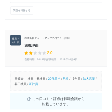
問題を報告する
株式会社ディー・アップの口コミ・評判
退職理由
2.0
在籍時期：2013年頃/投稿日： 2018年10月4日
回答者：
社員・元社員 /
20代前半
/
男性
/
13年前 /
法人営業
/
非正社員 /
正社員
この口コミ・評点は転職会議から
転載しています。