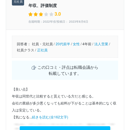
年収、評価制度
3.0
在籍時期：2022年頃/投稿日： 2023年8月6日
回答者：
社員・元社員 /
20代前半
/
女性
/
4年前 /
法人営業
/
社員クラス /
正社員
この口コミ・評点は転職会議から
転載しています。
【良い点】
年収は同世代と比較すると貰えている方だと感じる。
会社の業績が多少悪くなっても給料が下がることは基本的になく収
入は安定している。
【気になる...
続きを読む(全162文字)