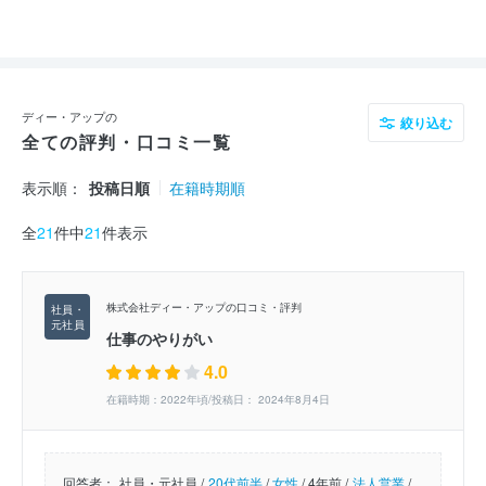
ディー・アップの
絞り込む
全ての評判・口コミ一覧
表示順：
投稿日順
在籍時期順
全
21
件中
21
件表示
株式会社ディー・アップの口コミ・評判
仕事のやりがい
4.0
在籍時期：2022年頃/投稿日： 2024年8月4日
回答者：
社員・元社員 /
20代前半
/
女性
/
4年前 /
法人営業
/