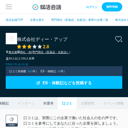
無料登録
ログイン
就活会議TOP
企業を探す
専門商社（医薬品・化粧品）業界の企業一覧
株式会社
株式会社ディー・アップ
2.8
東京都
商社・卸(専門商社（医薬品・化粧品）)
50人以上100人未満
https://d-up.co.jp/
口コミ投稿数（
63
件）
ES・体験記（
8
件）
ES・体験記などを投稿する
体験記
インターン
本選考
口コミ
企業研究
イベント情報
口コミは、実際にこの企業で働いた社会人の生の声です。
口コミを参考にしてあなたに合った企業を探しましょう。