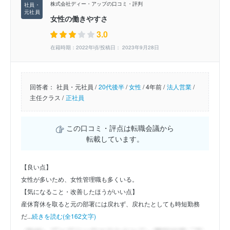
株式会社ディー・アップの口コミ・評判
女性の働きやすさ
3.0
在籍時期：2022年頃/投稿日： 2023年9月28日
回答者：
社員・元社員 /
20代後半
/
女性
/
4年前 /
法人営業
/
主任クラス /
正社員
この口コミ・評点は転職会議から
転載しています。
【良い点】
女性が多いため、女性管理職も多くいる。
【気になること・改善したほうがいい点】
産休育休を取ると元の部署には戻れず、戻れたとしても時短勤務
だ...
続きを読む(全162文字)