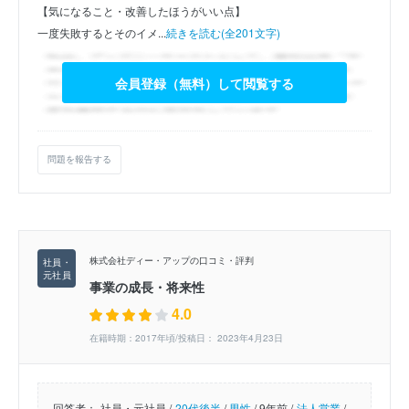
【気になること・改善したほうがいい点】
一度失敗するとそのイメ...
続きを読む(全201文字)
会員登録（無料）して閲覧する
問題を報告する
株式会社ディー・アップの口コミ・評判
事業の成長・将来性
4.0
在籍時期：2017年頃/投稿日： 2023年4月23日
回答者：
社員・元社員 /
20代後半
/
男性
/
9年前 /
法人営業
/