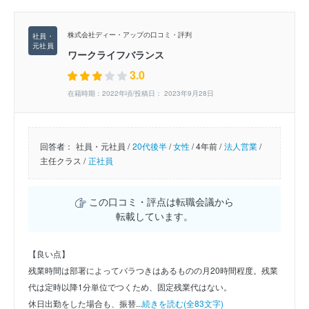
株式会社ディー・アップの口コミ・評判
ワークライフバランス
3.0
在籍時期：2022年頃/投稿日： 2023年9月28日
回答者：
社員・元社員 /
20代後半
/
女性
/
4年前 /
法人営業
/
主任クラス /
正社員
この口コミ・評点は転職会議から
転載しています。
【良い点】
残業時間は部署によってバラつきはあるものの月20時間程度。残業
代は定時以降1分単位でつくため、固定残業代はない。
休日出勤をした場合も、振替...
続きを読む(全83文字)