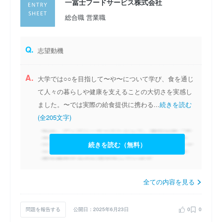
一冨士フードサービス株式会社
総合職 営業職
Q.
志望動機
A.
大学では○○を目指して〜や〜について学び、食を通じ
て人々の暮らしや健康を支えることの大切さを実感し
ました。〜では実際の給食提供に携わる...
続きを読む
(全205文字)
続きを読む（無料）
全ての内容を見る
問題を報告する
公開日：2025年6月23日
0
0