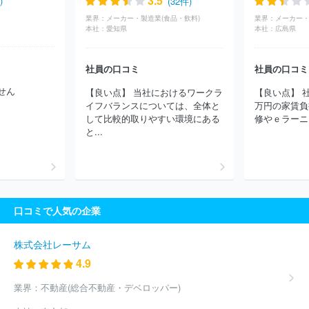
3.5
)
(32件)
ーズホールディングス
株式会社ワンダーテーブル
株式会社オー
業界：
メーカー・製造業(食品・飲料)
業界：
メーカー・
イズミダイニング
株式会社魚耕
株式会社ワイズテーブルコーポ
本社：
愛知県
本社：
広島県
レーション
タリーズコーヒージャパン株式会社
株式会社レイン
ズインターナショナル
株式会社ＤＤグループ
株式会社ビッグボ
社員の口コミ
社員の口コミ
ーイジャパン
株式会社ピーアップ
チムニー株式会社
株式会社
ノバレーゼ
株式会社ハブ
株式会社ひらまつ
株式会社快活フロ
せん
【良い点】 当社におけるワークラ
【良い点】 
ンティア
株式会社モスフードサービス
株式会社赤門
株式会社
イフバランスについては、全体と
万円の家賃負
銚子丸
株式会社デニーズジャパン
株式会社バーガー・ワン
ユ
して比較的取りやすい環境にある
修やｅラーニン
ナイテッド＆コレクティブ株式会社
株式会社銀座ルノアール
ス
と...
ターバックスコーヒージャパン株式会社
日清医療食品株式会社
株式会社ＳＡＮＫＯ ＭＡＲＫＥＴＩＮＧ ＦＯＯＤＳ
日本マク
ドナルド株式会社
日本レストランシステム株式会社
和幸商事株
式会社
株式会社大戸屋
株式会社ＪＲ東日本フーズ
株式会社ホ
ットランドホールディングス
株式会社浜友Ａ．Ｌ．
株式会社ち
口コミで人気の企業
よだ鮨
株式会社ハイデイ日高
株式会社一家ダイニングプロジェ
クト
ほか(4427件)
株式会社レーサム
4.9
業界：
不動産(総合不動産・デベロッパー)