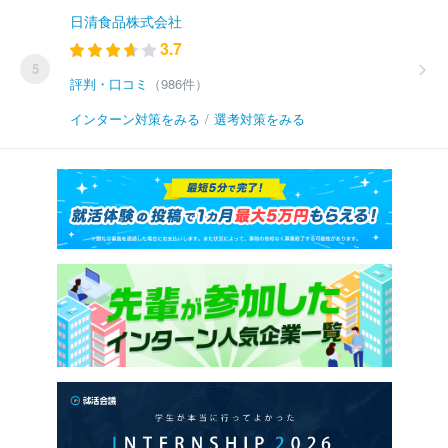
日清食品株式会社
3.7
5
評判・口コミ
（986件）
インターン対策をみる
/
選考対策をみる