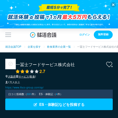
無料登録
ログイン
就活会議TOP
企業を探す
飲食業界の企業一覧
一冨士フードサービス株式会社の
一冨士フードサービス株式会社
2.7
大阪府
サービス(飲食)
1万人以上
https://www.ifsco-group.com/sp/
口コミ投稿数（
331
件）
ES・体験記（
4
件）
ES・体験記などを投稿する