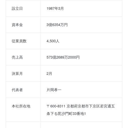
設立日
1987年3月
資本金
3億6354万円
従業員数
4,500人
売上高
573億2689万2000円
決算月
2月
代表者
片岡孝一
本社所在地
〒600-8311 京都府京都市下京区若宮通五
条下る毘沙門町33番地1