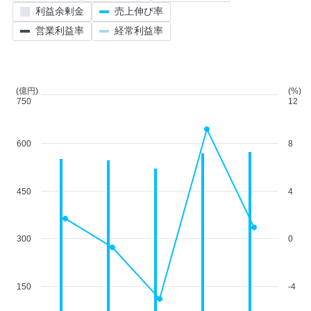
利益余剰金
売上伸び率
営業利益率
経常利益率
(億円)
(%)
750
12
600
8
450
4
300
0
150
-4