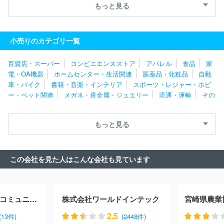
株式会社財宝
タイムス株式会社
大黒天物産株式会社
株式会
もっと見る
社マリンポリス
布亀株式会社
株式会社ふくや
株式会社プレナ
ス
株式会社もち吉
株式会社ハローズ
株式会社エブリイ
グ
ランマルシェタケダ株式会社
株式会社ヤスサキ
株式会社重光
小売りのカテゴリ一覧
株式会社フィールコーポレーション
藤桂京伊株式会社
株式会社
リカーマウンテン
金氏高麗人参株式会社
株式会社万代
株式会
百貨店・スーパー
コンビニエンスストア
アパレル
食品
家
社三国屋
スーパーサンシ株式会社
株式会社コーシン
株式会社
電・OA機器
ホームセンター・生活関連
医薬品・化粧品
自動
サンフェステ
ダイリキ株式会社
株式会社ぎゅーとら
株式会社
車・バイク
書籍・音楽・インテリア
スポーツ・レジャー・ホビ
ＧＡＮＫＯ
マルヤスホールディングス株式会社
株式会社寿司丸
ー・ペット関連
メガネ・貴金属・ジュエリー
流通・運輸
その
忠
株式会社千紀園
株式会社フーズネット
株式会社来来亭
他
スマック・ワールド株式会社
株式会社アオキスーパー
株式会社
セントラル・フルーツ
株式会社光洋
株式会社プレジィール
不
もっと見る
二商事株式会社
株式会社大松
株式会社マツヤスーパー
アルビ
ス株式会社
株式会社ローゼン
株式会社柿安本店
株式会社かま
しん
ＪＲ北海道フレッシュキヨスク株式会社
株式会社ユニバー
この会社を見た人はこんな会社も見ています
ス
株式会社みのや
株式会社レブニーズ
株式会社スーパーバリ
ュー
ＪＲ東日本東北総合サービス株式会社
紅屋商事株式会社
株式会社コスモフーズ
株式会社マエダ
株式会社北の達人コーポ
レーション
株式会社京樽分割会社
エームサービス株式会社
コ
株式会社ゼネックコミュニケーション
株式会社ワールドインテック
宮崎県農業
ンパスグループ・ジャパン株式会社（西洋フード）
株式会社船橋
屋
株式会社マリアージュフレールジャポン
株式会社ユカ
株式
2.5
(13件)
(2448件)
会社ヨシケイ松戸
サントリービバレッジサービス株式会社
株式