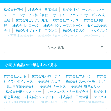
株式会社万代
株式会社山田養蜂場
株式会社グリーンハウスフー
ズ
エームサービス株式会社
サントリービバレッジサービス株式
会社
株式会社ピナクル九段
株式会社プレナス
株式会社船橋
屋
株式会社ハローズ
株式会社グレープストーン
タイムス株式
会社
株式会社ヴィ・ド・フランス
株式会社みのや
マックスバ
リュ西日本株式会社
株式会社リカーマウンテン
スーパーサンシ
株式会社
株式会社九州屋
株式会社オオゼキ
株式会社マルハ
チ
株式会社えがお
株式会社ハローデイ
株式会社レブニーズ
もっと見る
株式会社北の達人コーポレーション
アルビス株式会社
金氏高麗
人参株式会社
株式会社シュゼット
株式会社財宝
株式会社魚
力
コンパスグループ・ジャパン株式会社（西洋フード）
株式会
小売り(食品) の企業をすべて見る
社スーパーバリュー
株式会社えがお
株式会社ハローデイ
株式会社マルハチ
株式会
社イワタダイナース
株式会社八天堂
株式会社スーパーモリナガ
明治屋産業株式会社
株式会社キートス
株式会社海星ムサシ
株式会社銀ビルストアー
マックスバリュ九州株式会社
株式会社
母恵夢本舗
株式会社シュゼット
株式会社山田養蜂場
マックス
バリュ西日本株式会社
株式会社フードウェイ
株式会社杉養蜂園
株式会社アサヒ緑健
株式会社健康家族
株式会社オーガランド