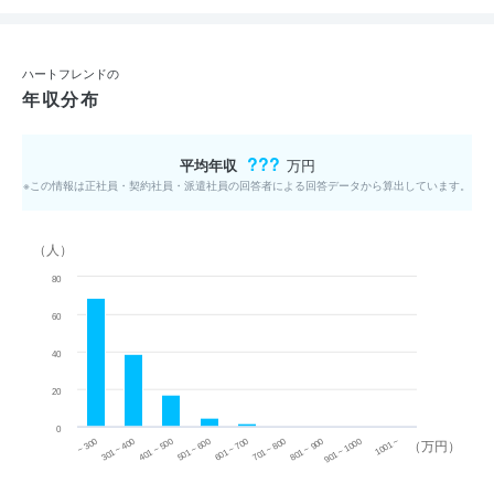
ハートフレンドの
年収分布
???
平均年収
万円
※この情報は正社員・契約社員・派遣社員の回答者による回答データから算出しています。
（人）
80
60
40
20
0
~ 300
701 ~ 800
301 ~ 400
801 ~ 900
401 ~ 500
901 ~ 1000
501 ~ 600
601 ~ 700
1001 ~
（万円）