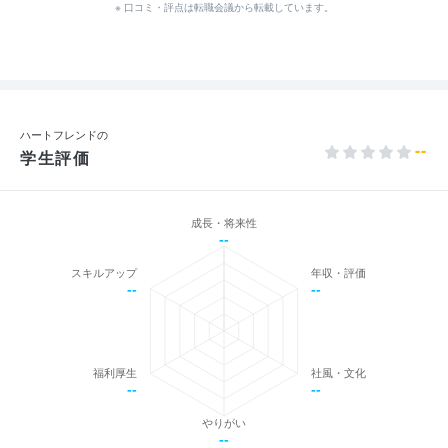
※ 口コミ・評点は転職会議から転載しています。
ハートフレンドの
--
学生評価
成長・将来性
--
スキルアップ
年収・評価
--
--
福利厚生
社風・文化
--
--
やりがい
--