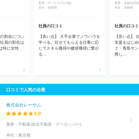
業界：
サービス(その他)
業界：
金融(信用
会社メフォス
株式会社イワイ
株式会社オーシャンシステム
株
本社：
福岡県
本社：
宮崎県
式会社オオゼキ
株式会社グレープストーン
株式会社ピーターパ
ン
まいばすけっと株式会社
株式会社ランドロームジャパン
株
式会社玉子屋
吉川水産株式会社
中島水産株式会社
株式会社ナ
社員の口コミ
社員の口コミ
カノ商会
株式会社九州屋
株式会社魚力
株式会社ピナクル九
員の割合につい
【良い点】 大手企業でノウハウを
【良い点】 
段
株式会社ヴィノスやまざき
株式会社サンジェルマン
株式会
性社員の割合は
学べる。任せてもらえる仕事に応
支援をはじめ
社グリーンハウスフーズ
株式会社ヴィ・ド・フランス
ワタミ株
は特に女性
じてスキル獲得や建研獲得に繋が
ク・青島サン
式会社
ほか(2176件)
る...
携し...
口コミで人気の企業
株式会社レーサム
4.9
業界：
不動産(総合不動産・デベロッパー)
本社：
東京都