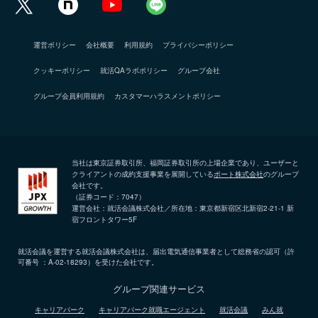
運営ポリシー
会社概要
利用規約
プライバシーポリシー
クッキーポリシー
就活QAラボポリシー
グループ会社
グループ会員利用規約
カスタマーハラスメントポリシー
当社は東京証券取引所、福岡証券取引所の上場企業であり、ユーザーと
クライアントの成約支援事業を展開している
ポート株式会社
のグループ
会社です。
（証券コード：7047）
運営会社：就活会議株式会社／所在地：東京都新宿区北新宿2-21-1 新
宿フロントタワー5F
就活会議を運営する就活会議株式会社は、届出電気通信事業者として総務省の認可（許
可番号 ：A-02-18293）を受けた会社です。