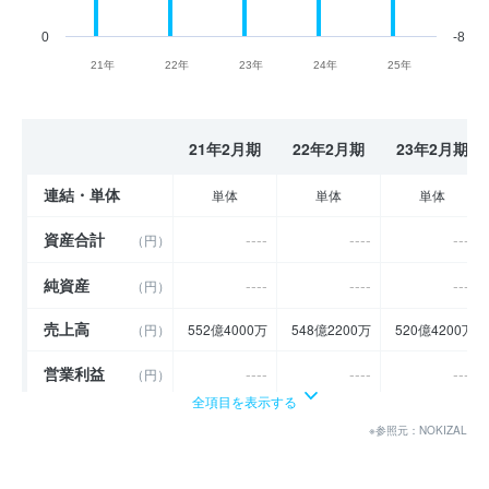
0
-8
21年
22年
23年
24年
25年
21年2月期
22年2月期
23年2月期
連結・単体
単体
単体
単体
資産合計
----
----
----
（円）
純資産
----
----
----
（円）
売上高
（円）
552億4000万
548億2200万
520億4200万
営業利益
----
----
----
（円）
全項目を表示する
経常利益
----
----
----
（円）
※参照元：NOKIZAL
当期純利益
----
----
----
（円）