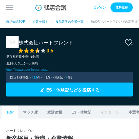
無料登録
ログイン
就活会議TOP
企業を探す
食品業界の企業一覧
株式会社ハートフレンドの新卒採
株式会社ハートフレンド
3.5
京都府
小売り(食品)
2千人以上5千人未満
http://www.super-fresco.co.jp/
口コミ投稿数（
422
件）
ES・体験記（
1
件）
ES・体験記などを投稿する
TOP
マッチ度
就活速報
ES・体験記
インターン
本選
ハートフレンドの
新卒採用・就職・企業情報