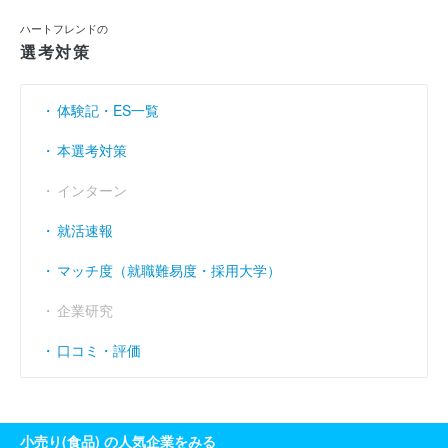
利益余剰金
----
----
----
（円）
ハートフレンドの
選考対策
売上伸び率
（％）
1.66
- 0.76
- 5.07
営業利益率
----
----
----
（％）
体験記・ES一覧
経常利益率
----
----
----
（％）
本選考対策
インターン
就活速報
マッチ度（就職難易度・採用大学）
企業研究
口コミ・評価
小売り(食品) の人気企業をみる