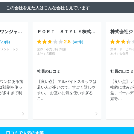
会社柿安本店
株式会社かましん
ＪＲ北海道フレッシュキヨスク
この会社を見た人はこんな会社も見ています
株式会社
株式会社ユニバース
株式会社みのや
株式会社レブニ
ーズ
株式会社スーパーバリュー
ＪＲ東日本東北総合サービス株
式会社
紅屋商事株式会社
株式会社コスモフーズ
株式会社マエ
ダ
株式会社北の達人コーポレーション
株式会社京樽分割会社
株式会社ラウンドワンジャパン
ＰＯＲＴ ＳＴＹＬＥ株式会社
株式会社ジ
エームサービス株式会社
コンパスグループ・ジャパン株式会社
（西洋フード）
株式会社船橋屋
株式会社マリアージュフレール
2.8
(23件)
(42件)
ジャポン
株式会社ユカ
株式会社ヨシケイ松戸
サントリービバ
サービス(アミューズメント・レジャー)
業界：
小売り(その他)
業界：
サービス(
レッジサービス株式会社
株式会社メフォス
株式会社イワイ
株
本社：
兵庫県
本社：
大分県
式会社オーシャンシステム
株式会社グレープストーン
株式会社
ピーターパン
まいばすけっと株式会社
株式会社ランドロームジ
ャパン
株式会社玉子屋
吉川水産株式会社
中島水産株式会社
社員の口コミ
社員の口コミ
株式会社ナカノ商会
株式会社九州屋
株式会社魚力
株式会社
ドワンにある施
【良い点】 アルバイトスタッフは
【良い点】 
ピナクル九段
株式会社ヴィノスやまざき
株式会社サンジェルマ
ば社割を使っ
若い人が多いので、すごく話しや
較的に休みが
ン
株式会社グリーンハウスフーズ
株式会社ヴィ・ド・フランス
が多すぎて制
すい。 お互いに気を使いすぎる
盆、ゴールデ
ワタミ株式会社
ほか(2176件)
こ...
始等...
口コミで人気の企業