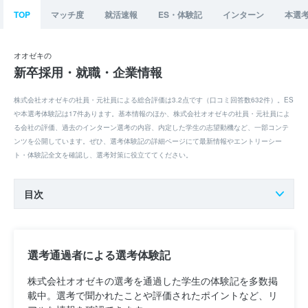
TOP
マッチ度
就活速報
ES・体験記
インターン
本選
オオゼキの
新卒採用・就職・企業情報
株式会社オオゼキの社員・元社員による総合評価は3.2点です（口コミ回答数632件）。ES
や本選考体験記は17件あります。基本情報のほか、株式会社オオゼキの社員・元社員によ
る会社の評価、過去のインターン選考の内容、内定した学生の志望動機など、一部コンテ
ンツを公開しています。ぜひ、選考体験記の詳細ページにて最新情報やエントリーシー
ト・体験記全文を確認し、選考対策に役立ててください。
目次
選考通過者による選考体験記
株式会社オオゼキの選考を通過した学生の体験記を多数掲
載中。選考で聞かれたことや評価されたポイントなど、リ