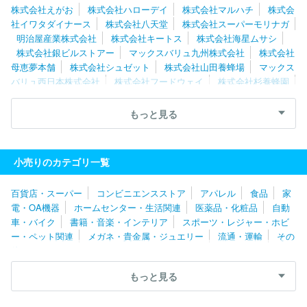
株式会社えがお
株式会社ハローデイ
株式会社マルハチ
株式会
社イワタダイナース
株式会社八天堂
株式会社スーパーモリナガ
明治屋産業株式会社
株式会社キートス
株式会社海星ムサシ
株式会社銀ビルストアー
マックスバリュ九州株式会社
株式会社
母恵夢本舗
株式会社シュゼット
株式会社山田養蜂場
マックス
バリュ西日本株式会社
株式会社フードウェイ
株式会社杉養蜂園
株式会社アサヒ緑健
株式会社健康家族
株式会社オーガランド
株式会社財宝
タイムス株式会社
大黒天物産株式会社
株式会
もっと見る
社マリンポリス
布亀株式会社
株式会社ふくや
株式会社プレナ
ス
株式会社もち吉
株式会社ハローズ
株式会社エブリイ
グ
ランマルシェタケダ株式会社
株式会社ヤスサキ
株式会社重光
小売りのカテゴリ一覧
株式会社フィールコーポレーション
藤桂京伊株式会社
株式会社
リカーマウンテン
株式会社ハートフレンド
金氏高麗人参株式会
百貨店・スーパー
コンビニエンスストア
アパレル
食品
家
社
株式会社万代
株式会社三国屋
スーパーサンシ株式会社
電・OA機器
ホームセンター・生活関連
医薬品・化粧品
自動
株式会社コーシン
株式会社サンフェステ
ダイリキ株式会社
車・バイク
書籍・音楽・インテリア
スポーツ・レジャー・ホビ
株式会社ぎゅーとら
株式会社ＧＡＮＫＯ
マルヤスホールディン
ー・ペット関連
メガネ・貴金属・ジュエリー
流通・運輸
その
グス株式会社
株式会社寿司丸忠
株式会社千紀園
株式会社フー
他
ズネット
株式会社来来亭
スマック・ワールド株式会社
株式会
社アオキスーパー
株式会社セントラル・フルーツ
株式会社光洋
もっと見る
株式会社プレジィール
不二商事株式会社
株式会社大松
株式
会社マツヤスーパー
アルビス株式会社
株式会社ローゼン
株式