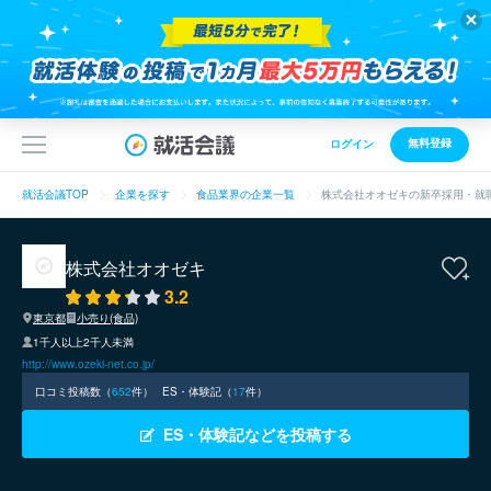
無料登録
ログイン
就活会議TOP
企業を探す
食品業界の企業一覧
株式会社オオゼキの新卒採用・就
株式会社オオゼキ
3.2
東京都
小売り(食品)
1千人以上2千人未満
http://www.ozeki-net.co.jp/
口コミ投稿数（
652
件）
ES・体験記（
17
件）
ES・体験記などを投稿する