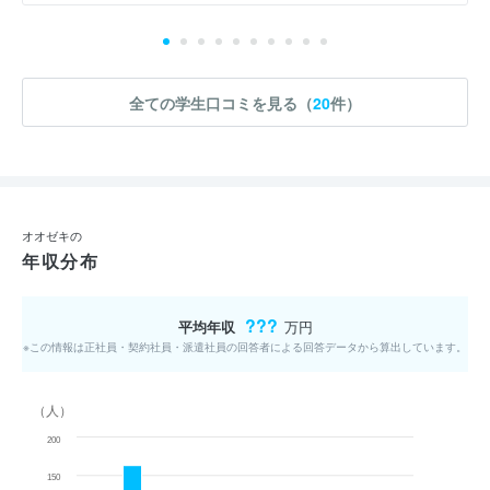
全ての学生口コミを見る（
20
件）
オオゼキの
年収分布
???
平均年収
万円
※この情報は正社員・契約社員・派遣社員の回答者による回答データから算出しています。
（人）
200
150