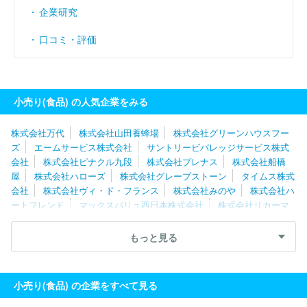
企業研究
口コミ・評価
小売り(食品) の人気企業をみる
株式会社万代
株式会社山田養蜂場
株式会社グリーンハウスフー
ズ
エームサービス株式会社
サントリービバレッジサービス株式
会社
株式会社ピナクル九段
株式会社プレナス
株式会社船橋
屋
株式会社ハローズ
株式会社グレープストーン
タイムス株式
会社
株式会社ヴィ・ド・フランス
株式会社みのや
株式会社ハ
ートフレンド
マックスバリュ西日本株式会社
株式会社リカーマ
ウンテン
スーパーサンシ株式会社
株式会社九州屋
株式会社マ
ルハチ
株式会社えがお
株式会社ハローデイ
株式会社レブニー
もっと見る
ズ
株式会社北の達人コーポレーション
アルビス株式会社
金氏
高麗人参株式会社
株式会社シュゼット
株式会社財宝
株式会社
魚力
コンパスグループ・ジャパン株式会社（西洋フード）
株式
小売り(食品) の企業をすべて見る
会社スーパーバリュー