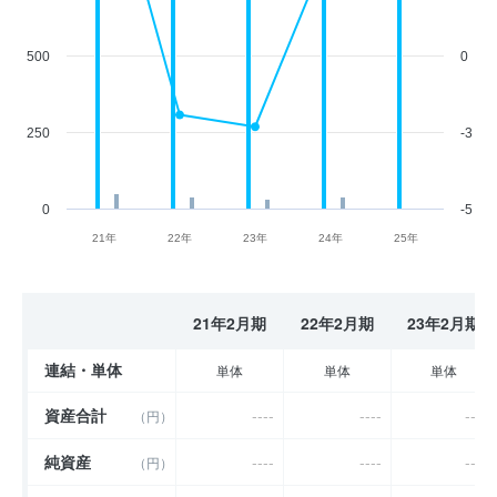
500
0
250
-3
0
-5
21年
22年
23年
24年
25年
21年2月期
22年2月期
23年2月期
連結・単体
単体
単体
単体
資産合計
----
----
----
（円）
純資産
----
----
----
（円）