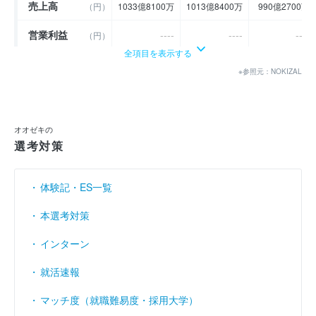
売上高
（円）
1033億8100万
1013億8400万
990億2700万
営業利益
----
----
----
（円）
全項目を表示する
経常利益
----
----
----
（円）
※参照元：NOKIZAL
当期純利益
50億6400万
41億5100万
32億9400万
（円）
利益余剰金
----
----
----
（円）
オオゼキの
選考対策
売上伸び率
（％）
6.99
- 1.93
- 2.32
営業利益率
----
----
----
（％）
体験記・ES一覧
経常利益率
----
----
----
（％）
本選考対策
インターン
就活速報
マッチ度（就職難易度・採用大学）