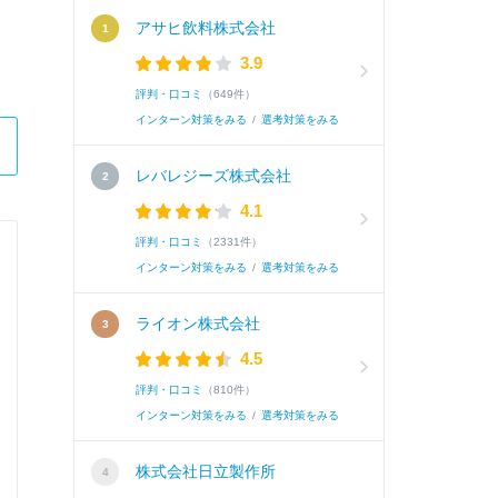
アサヒ飲料株式会社
3.9
評判・口コミ
（649件）
インターン対策をみる
/
選考対策をみる
レバレジーズ株式会社
4.1
評判・口コミ
（2331件）
株式会社シュゼット
インターン対策をみる
/
選考対策をみる
事務系
ライオン株式会社
4.5
Q.
志望動機
評判・口コミ
（810件）
インターン対策をみる
/
選考対策をみる
A.
貴社の商品を通して多くの人を幸せにできると
株式会社日立製作所
いるため、自分の思いやこだわりをより深くお