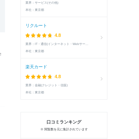
業界：
サービス(その他)
本社：
東京都
リクルート
4.8
業界：
IT・通信(インターネット・Webサービス)
、
本社：
東京都
学
楽天カード
4.8
業界：
金融(クレジット・信販)
本社：
東京都
口コミランキング
※ 閲覧数を元に集計されています