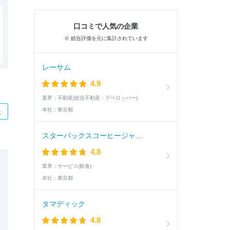
口コミで人気の企業
※ 総合評価を元に集計されています
レーサム
4.9
業界：
不動産(総合不動産・デベロッパー)
本社：
東京都
た
スターバックスコーヒージャパン
4.8
業界：
サービス(飲食)
本社：
東京都
タマディック
4.8