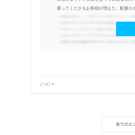
の
通ってくださるお客様が増えた。配膳ロボ
の
に
見る
告する
0
0
全てのエ