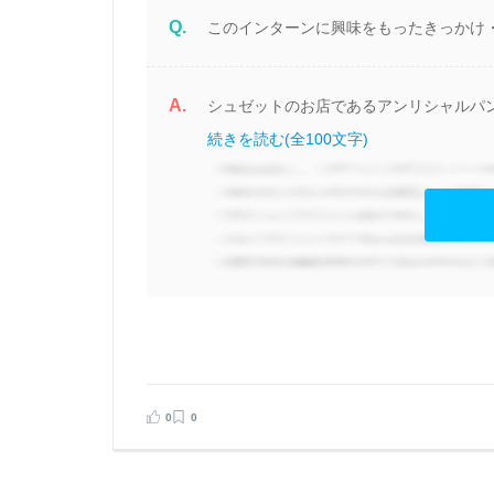
Q.
このインターンに興味をもったきっかけ
A.
に
シュゼットのお店であるアンリシャルパン
続きを読む(全100文字)
見る
告する
0
0