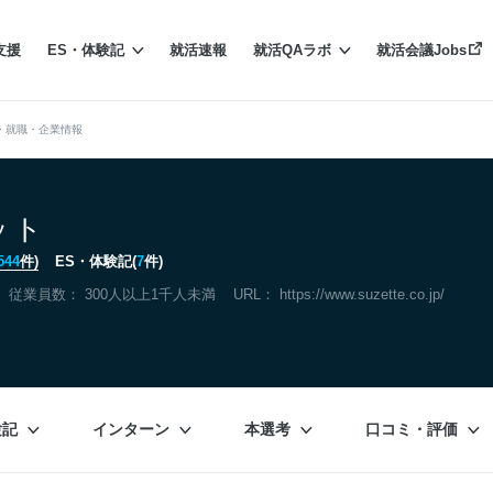
支援
ES・体験記
就活速報
就活QAラボ
就活会議Jobs
・就職・企業情報
ット
544
件)
ES・体験記(
7
件)
従業員数： 300人以上1千人未満
URL：
https://www.suzette.co.jp/
験記
インターン
本選考
口コミ・評価