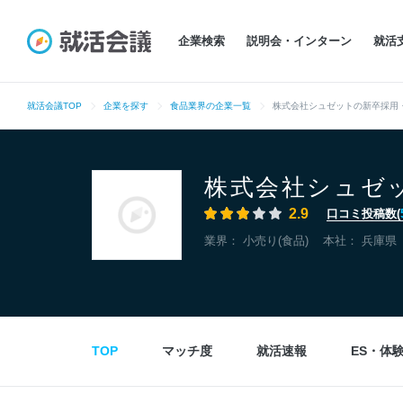
企業検索
説明会・インターン
就活
就活会議TOP
企業を探す
食品業界の企業一覧
株式会社シュゼットの新卒採用
株式会社シュゼ
2.9
口コミ投稿数(
業界：
小売り(食品)
本社：
兵庫県
TOP
マッチ度
就活速報
ES・体