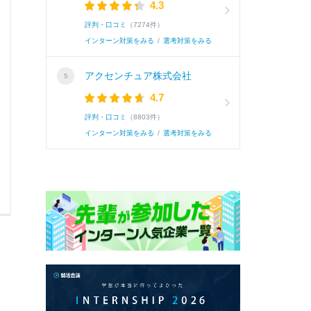
4.3
場をターゲットにしているため、プレゼントなどの
評判・口コミ
（7274件）
インターン対策をみる
/
選考対策をみる
続き
アクセンチュア株式会社
4.7
評判・口コミ
（8803件）
インターン対策をみる
/
選考対策をみる
0
0