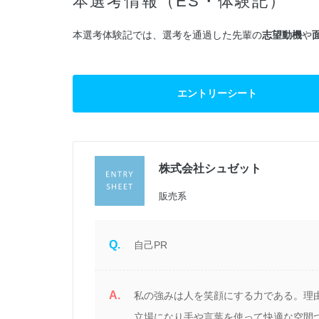
本選考情報（ES・体験記）
本選考体験記では、選考を通過した先輩の
志望動機
や
エントリーシート
株式会社シュゼット
過
販売系
Q.
自己PR
A.
チ
私の強みは人を笑顔にする力である。理
バ
立場になり手や言葉を使って快適な空間