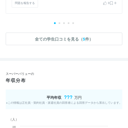
問題を報告する
0
0
全ての学生口コミを見る（
5
件）
スーパーバリューの
年収分布
???
平均年収
万円
※この情報は正社員・契約社員・派遣社員の回答者による回答データから算出しています。
（人）
100