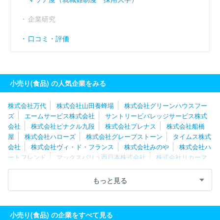
企業研究
口コミ・評価
小売り(食品) の人気企業をみる
株式会社万代
株式会社山田養蜂場
株式会社グリーンハウスフー
ズ
エームサービス株式会社
サントリービバレッジサービス株式
会社
株式会社ピナクル九段
株式会社プレナス
株式会社船橋
屋
株式会社ハローズ
株式会社グレープストーン
タイムス株式
会社
株式会社ヴィ・ド・フランス
株式会社みのや
株式会社ハ
ートフレンド
マックスバリュ西日本株式会社
株式会社リカーマ
ウンテン
スーパーサンシ株式会社
株式会社九州屋
株式会社オ
オゼキ
株式会社マルハチ
株式会社えがお
株式会社ハローデ
もっと見る
イ
株式会社レブニーズ
株式会社北の達人コーポレーション
ア
ルビス株式会社
金氏高麗人参株式会社
株式会社シュゼット
株
式会社財宝
株式会社魚力
コンパスグループ・ジャパン株式会社
小売り(食品) の企業をすべて見る
（西洋フード）