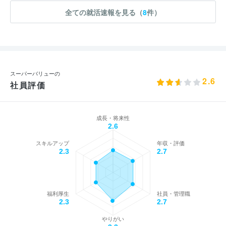
全ての就活速報を見る（
8
件）
スーパーバリューの
2.6
社員評価
成長・将来性
2.6
スキルアップ
年収・評価
2.3
2.7
福利厚生
社員・管理職
2.3
2.7
やりがい