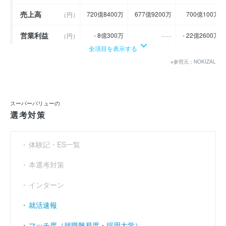
売上高
720億8400万
677億9200万
700億100万
（円）
営業利益
----
- 8億300万
- 22億2600万
（円）
全項目を表示する
経常利益
----
- 7億500万
- 21億3200万
（円）
※参照元：NOKIZAL
当期純利益
----
- 8億2900万
- 22億5700万
（円）
利益余剰金
----
----
----
（円）
スーパーバリューの
選考対策
売上伸び率
- 9.58
- 5.95
3.26
（％）
営業利益率
----
- 1.11
- 3.18
（％）
体験記・ES一覧
経常利益率
----
- 0.98
- 3.05
（％）
本選考対策
インターン
就活速報
マッチ度（就職難易度・採用大学）