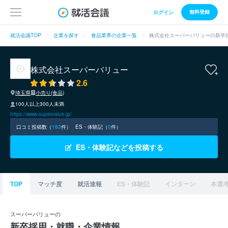
無料登録
ログイン
就活会議TOP
企業を探す
食品業界の企業一覧
株式会社スーパーバリューの新卒
株式会社スーパーバリュー
2.6
埼玉県
小売り(食品)
100人以上300人未満
https://www.supervalue.jp/
口コミ投稿数（
183
件）
ES・体験記（
0
件）
ES・体験記などを投稿する
TOP
マッチ度
就活速報
ES・体験記
インターン
本選
スーパーバリューの
新卒採用・就職・企業情報