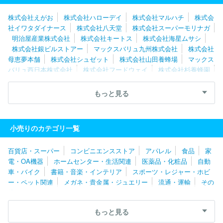
株式会社えがお
株式会社ハローデイ
株式会社マルハチ
株式会
社イワタダイナース
株式会社八天堂
株式会社スーパーモリナガ
明治屋産業株式会社
株式会社キートス
株式会社海星ムサシ
株式会社銀ビルストアー
マックスバリュ九州株式会社
株式会社
母恵夢本舗
株式会社シュゼット
株式会社山田養蜂場
マックス
バリュ西日本株式会社
株式会社フードウェイ
株式会社杉養蜂園
株式会社アサヒ緑健
株式会社健康家族
株式会社オーガランド
株式会社財宝
タイムス株式会社
大黒天物産株式会社
株式会
もっと見る
社マリンポリス
布亀株式会社
株式会社ふくや
株式会社プレナ
ス
株式会社もち吉
株式会社ハローズ
株式会社エブリイ
グ
ランマルシェタケダ株式会社
株式会社ヤスサキ
株式会社重光
小売りのカテゴリ一覧
株式会社フィールコーポレーション
藤桂京伊株式会社
株式会社
リカーマウンテン
株式会社ハートフレンド
金氏高麗人参株式会
百貨店・スーパー
コンビニエンスストア
アパレル
食品
家
社
株式会社万代
株式会社三国屋
スーパーサンシ株式会社
電・OA機器
ホームセンター・生活関連
医薬品・化粧品
自動
株式会社コーシン
株式会社サンフェステ
ダイリキ株式会社
車・バイク
書籍・音楽・インテリア
スポーツ・レジャー・ホビ
株式会社ぎゅーとら
株式会社ＧＡＮＫＯ
マルヤスホールディン
ー・ペット関連
メガネ・貴金属・ジュエリー
流通・運輸
その
グス株式会社
株式会社寿司丸忠
株式会社千紀園
株式会社フー
他
ズネット
株式会社来来亭
スマック・ワールド株式会社
株式会
社アオキスーパー
株式会社セントラル・フルーツ
株式会社光洋
もっと見る
株式会社プレジィール
不二商事株式会社
株式会社大松
株式