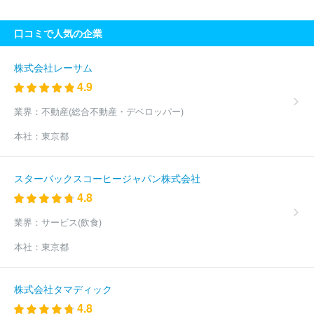
会社マツヤスーパー
アルビス株式会社
株式会社ローゼン
株式
会社柿安本店
株式会社かましん
ＪＲ北海道フレッシュキヨスク
口コミで人気の企業
株式会社
株式会社ユニバース
株式会社みのや
株式会社レブニ
ーズ
ＪＲ東日本東北総合サービス株式会社
紅屋商事株式会社
株式会社コスモフーズ
株式会社マエダ
株式会社北の達人コーポ
株式会社レーサム
レーション
株式会社京樽分割会社
エームサービス株式会社
コ
4.9
ンパスグループ・ジャパン株式会社（西洋フード）
株式会社船橋
屋
株式会社マリアージュフレールジャポン
株式会社ユカ
株式
業界：
不動産(総合不動産・デベロッパー)
会社ヨシケイ松戸
サントリービバレッジサービス株式会社
株式
本社：
東京都
会社メフォス
株式会社イワイ
株式会社オーシャンシステム
株
式会社オオゼキ
株式会社グレープストーン
株式会社ピーターパ
ン
まいばすけっと株式会社
株式会社ランドロームジャパン
株
スターバックスコーヒージャパン株式会社
式会社玉子屋
吉川水産株式会社
中島水産株式会社
株式会社ナ
4.8
カノ商会
株式会社九州屋
株式会社魚力
株式会社ピナクル九
段
株式会社ヴィノスやまざき
株式会社サンジェルマン
株式会
業界：
サービス(飲食)
社グリーンハウスフーズ
株式会社ヴィ・ド・フランス
ワタミ株
式会社
ほか(2176件)
本社：
東京都
株式会社タマディック
4.8