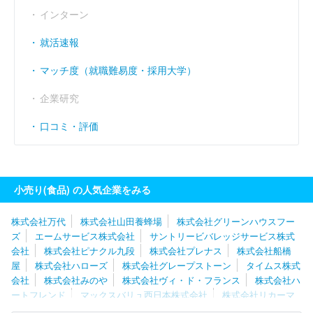
インターン
就活速報
マッチ度（就職難易度・採用大学）
企業研究
口コミ・評価
小売り(食品) の人気企業をみる
株式会社万代
株式会社山田養蜂場
株式会社グリーンハウスフー
ズ
エームサービス株式会社
サントリービバレッジサービス株式
会社
株式会社ピナクル九段
株式会社プレナス
株式会社船橋
屋
株式会社ハローズ
株式会社グレープストーン
タイムス株式
会社
株式会社みのや
株式会社ヴィ・ド・フランス
株式会社ハ
ートフレンド
マックスバリュ西日本株式会社
株式会社リカーマ
ウンテン
スーパーサンシ株式会社
株式会社九州屋
株式会社オ