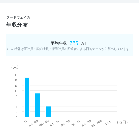
フードウェイの
年収分布
???
平均年収
万円
※この情報は正社員・契約社員・派遣社員の回答者による回答データから算出しています。
（人）
16
14
12
10
8
6
4
2
0
~ 300
701 ~ 800
301 ~ 400
801 ~ 900
401 ~ 500
901 ~ 1000
501 ~ 600
601 ~ 700
1001 ~
（万円）