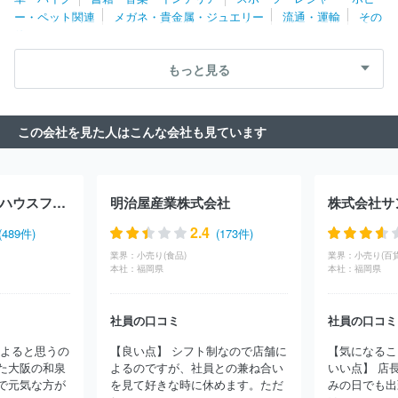
社ＧＡＮＫＯ
マルヤスホールディングス株式会社
株式会社寿司
ー・ペット関連
メガネ・貴金属・ジュエリー
流通・運輸
その
丸忠
株式会社千紀園
株式会社フーズネット
株式会社来来亭
他
スマック・ワールド株式会社
株式会社アオキスーパー
株式会社
セントラル・フルーツ
株式会社光洋
株式会社プレジィール
不
もっと見る
二商事株式会社
株式会社大松
株式会社マツヤスーパー
アルビ
ス株式会社
株式会社ローゼン
株式会社柿安本店
株式会社かま
しん
ＪＲ北海道フレッシュキヨスク株式会社
株式会社ユニバー
この会社を見た人はこんな会社も見ています
ス
株式会社みのや
株式会社レブニーズ
株式会社スーパーバリ
ュー
ＪＲ東日本東北総合サービス株式会社
紅屋商事株式会社
株式会社コスモフーズ
株式会社マエダ
株式会社北の達人コーポ
レーション
株式会社京樽分割会社
エームサービス株式会社
コ
株式会社グリーンハウスフーズ
明治屋産業株式会社
株式会社サ
ンパスグループ・ジャパン株式会社（西洋フード）
株式会社船橋
屋
株式会社マリアージュフレールジャポン
株式会社ユカ
株式
2.4
(489件)
(173件)
会社ヨシケイ松戸
サントリービバレッジサービス株式会社
株式
業界：
小売り(食品)
業界：
小売り(百
会社メフォス
株式会社イワイ
株式会社オーシャンシステム
株
本社：
福岡県
本社：
福岡県
式会社オオゼキ
株式会社グレープストーン
株式会社ピーターパ
ン
まいばすけっと株式会社
株式会社ランドロームジャパン
株
式会社玉子屋
吉川水産株式会社
中島水産株式会社
株式会社ナ
社員の口コミ
社員の口コミ
カノ商会
株式会社九州屋
株式会社魚力
株式会社ピナクル九
によると思うの
【良い点】 シフト制なので店舗に
【気になるこ
段
株式会社ヴィノスやまざき
株式会社サンジェルマン
株式会
た大阪の和泉
よるのですが、社員との兼ね合い
いい点】 店
社グリーンハウスフーズ
株式会社ヴィ・ド・フランス
ワタミ株
で元気な方が
を見て好きな時に休めます。ただ
みの日でも出
式会社
ほか(2176件)