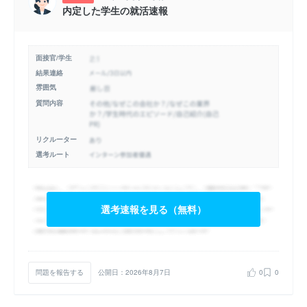
内定した学生の就活速報
面接官/学生
結果連絡
雰囲気
質問内容
リクルーター
選考ルート
選考速報を見る（無料）
問題を報告する
公開日：2026年8月7日
0
0