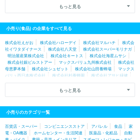
オゼキ
株式会社マルハチ
株式会社えがお
株式会社ハローデ
もっと見る
イ
株式会社レブニーズ
株式会社北の達人コーポレーション
ア
ルビス株式会社
金氏高麗人参株式会社
株式会社シュゼット
株
式会社財宝
株式会社魚力
コンパスグループ・ジャパン株式会社
小売り(食品) の企業をすべて見る
（西洋フード）
株式会社えがお
株式会社ハローデイ
株式会社マルハチ
株式会
社イワタダイナース
株式会社八天堂
株式会社スーパーモリナガ
明治屋産業株式会社
株式会社キートス
株式会社海星ムサシ
株式会社銀ビルストアー
マックスバリュ九州株式会社
株式会社
母恵夢本舗
株式会社シュゼット
株式会社山田養蜂場
マックス
バリュ西日本株式会社
株式会社杉養蜂園
株式会社アサヒ緑健
株式会社健康家族
株式会社オーガランド
株式会社財宝
タイ
ムス株式会社
大黒天物産株式会社
株式会社マリンポリス
布亀
もっと見る
株式会社
株式会社ふくや
株式会社プレナス
株式会社もち吉
株式会社ハローズ
株式会社エブリイ
グランマルシェタケダ株式
会社
株式会社ヤスサキ
株式会社重光
株式会社フィールコーポ
小売りのカテゴリ一覧
レーション
藤桂京伊株式会社
株式会社リカーマウンテン
株式
会社ハートフレンド
金氏高麗人参株式会社
株式会社万代
株式
百貨店・スーパー
コンビニエンスストア
アパレル
食品
家
会社三国屋
スーパーサンシ株式会社
株式会社コーシン
株式会
電・OA機器
ホームセンター・生活関連
医薬品・化粧品
自動
社サンフェステ
ダイリキ株式会社
株式会社ぎゅーとら
株式会
車・バイク
書籍・音楽・インテリア
スポーツ・レジャー・ホビ