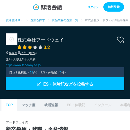
無料登録
ログイン
就活会議TOP
企業を探す
食品業界の企業一覧
株式会社フードウェイの新卒採用
株式会社フードウェイ
3.2
福岡県
小売り(食品)
1千人以上2千人未満
https://www.foodway.co.jp/
口コミ投稿数（
52
件）
ES・体験記（
0
件）
ES・体験記などを投稿する
TOP
マッチ度
就活速報
ES・体験記
インターン
本選
フードウェイの
新卒採用・就職・企業情報