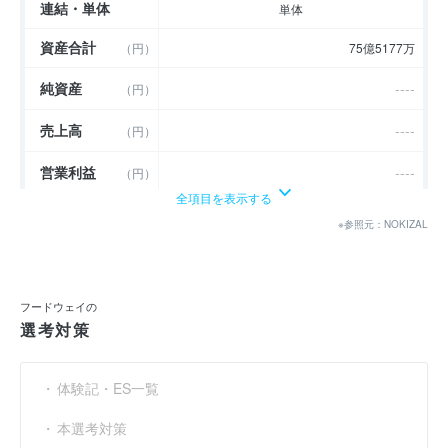
連結・単体
単体
資産合計
（円）
75億5177万
純資産
----
（円）
売上高
----
（円）
営業利益
----
（円）
全項目を表示する
経常利益
----
（円）
※参照元：NOKIZAL
当期純利益
（円）
882万
利益余剰金
（円）
5億6775万
フードウェイの
選考対策
売上伸び率
----
（％）
営業利益率
----
（％）
体験記・ES一覧
経常利益率
----
（％）
本選考対策