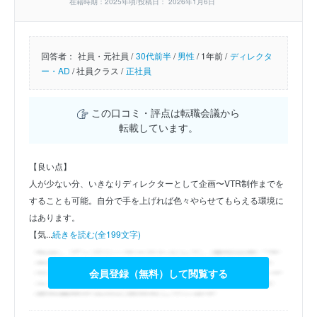
在籍時期：2025年頃/投稿日： 2026年1月6日
回答者：
社員・元社員 /
30代前半
/
男性
/
1年前 /
ディレクタ
ー・AD
/
社員クラス /
正社員
この口コミ・評点は転職会議から
転載しています。
【良い点】
人が少ない分、いきなりディレクターとして企画〜VTR制作までを
することも可能。自分で手を上げれば色々やらせてもらえる環境に
はあります。
【気...
続きを読む(全199文字)
会員登録（無料）して閲覧する