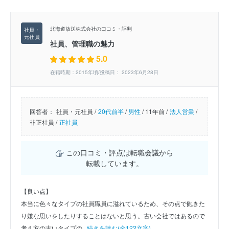
北海道放送株式会社の口コミ・評判
社員、管理職の魅力
5.0
在籍時期：2015年頃/投稿日： 2023年6月28日
回答者：
社員・元社員 /
20代前半
/
男性
/
11年前 /
法人営業
/
非正社員 /
正社員
この口コミ・評点は転職会議から
転載しています。
【良い点】
本当に色々なタイプの社員職員に溢れているため、その点で飽きた
り嫌な思いをしたりすることはないと思う。古い会社ではあるので
考え方の古いタイプの...
続きを読む(全122文字)