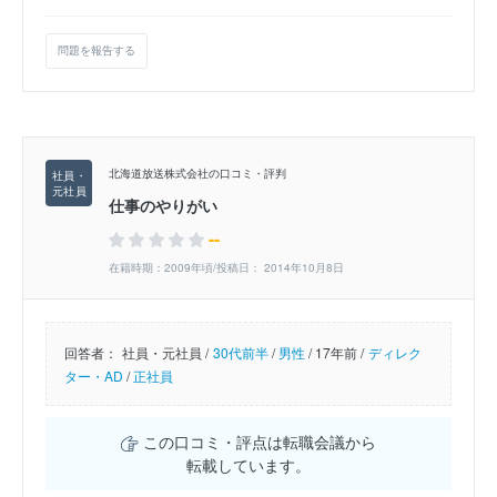
問題を報告する
北海道放送株式会社の口コミ・評判
仕事のやりがい
--
在籍時期：2009年頃/投稿日： 2014年10月8日
回答者：
社員・元社員 /
30代前半
/
男性
/
17年前 /
ディレク
ター・AD
/
正社員
この口コミ・評点は転職会議から
転載しています。