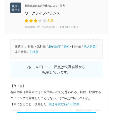
北海道放送株式会社の口コミ・評判
ワークライフバランス
3.0
在籍時期：2015年頃/投稿日： 2025年5月26日
回答者：
社員・元社員 /
20代前半
/
男性
/
11年前 /
法人営業
/
非正社員 /
正社員
この口コミ・評点は転職会議から
転載しています。
【良い点】
有給休暇は業界内では比較的高い方だと思われる。特段、取得する
タイミングで苦労したことはない。その点は助かっていた。
【気になること・改善した...
続きを読む(全193文字)