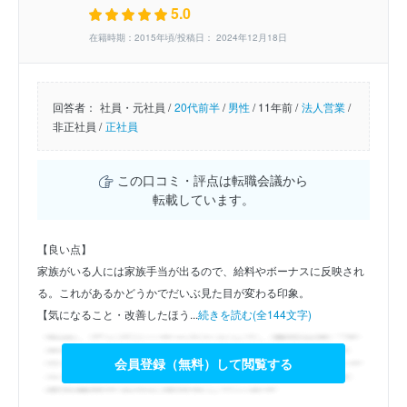
5.0
在籍時期：2015年頃/投稿日： 2024年12月18日
回答者：
社員・元社員 /
20代前半
/
男性
/
11年前 /
法人営業
/
非正社員 /
正社員
この口コミ・評点は転職会議から
転載しています。
【良い点】
家族がいる人には家族手当が出るので、給料やボーナスに反映され
る。これがあるかどうかでだいぶ見た目が変わる印象。
【気になること・改善したほう...
続きを読む(全144文字)
会員登録（無料）して閲覧する