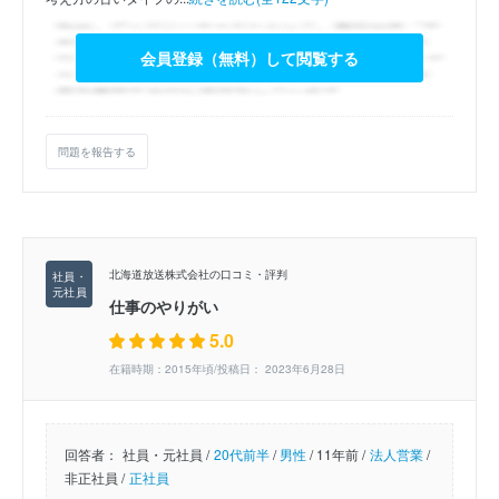
会員登録（無料）して閲覧する
問題を報告する
北海道放送株式会社の口コミ・評判
仕事のやりがい
5.0
在籍時期：2015年頃/投稿日： 2023年6月28日
回答者：
社員・元社員 /
20代前半
/
男性
/
11年前 /
法人営業
/
非正社員 /
正社員