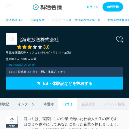
無料登録
ログイン
就活会議TOP
企業を探す
テレビ・ラジオ・放送業界の企業一覧
北海道放送株式
北海道放送株式会社
3.0
北海道
広告・マスコミ(テレビ・ラジオ・放送)
100人以上300人未満
https://www.hbc.co.jp/
口コミ投稿数（
31
件）
ES・体験記（
4
件）
ES・体験記などを投稿する
体験記
インターン
本選考
口コミ
企業研究
イベント情報
口コミは、実際にこの企業で働いた社会人の生の声です。
口コミを参考にしてあなたに合った企業を探しましょう。