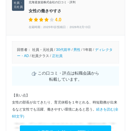
北海道放送株式会社の口コミ・評判
女性の働きやすさ
4.0
在籍時期：2025年頃/投稿日： 2026年2月13日
回答者：
社員・元社員 /
30代前半
/
男性
/
1年前 /
ディレクタ
ー・AD
/
社員クラス /
正社員
この口コミ・評点は転職会議から
転載しています。
【良い点】
女性の部長が出てきたり、育児休暇を１年とれる、時短勤務が出来
るなど女性でも活躍、働きやすい環境にあると思う。
続きを読む(全
60文字)