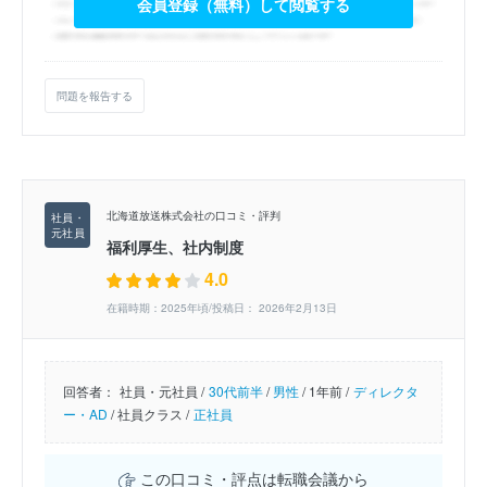
会員登録（無料）して閲覧する
問題を報告する
北海道放送株式会社の口コミ・評判
福利厚生、社内制度
4.0
在籍時期：2025年頃/投稿日： 2026年2月13日
回答者：
社員・元社員 /
30代前半
/
男性
/
1年前 /
ディレクタ
ー・AD
/
社員クラス /
正社員
この口コミ・評点は転職会議から