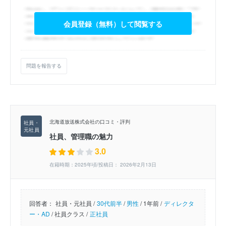
会員登録（無料）して閲覧する
問題を報告する
北海道放送株式会社の口コミ・評判
社員、管理職の魅力
3.0
在籍時期：2025年頃/投稿日： 2026年2月13日
回答者：
社員・元社員 /
30代前半
/
男性
/
1年前 /
ディレクタ
ー・AD
/
社員クラス /
正社員