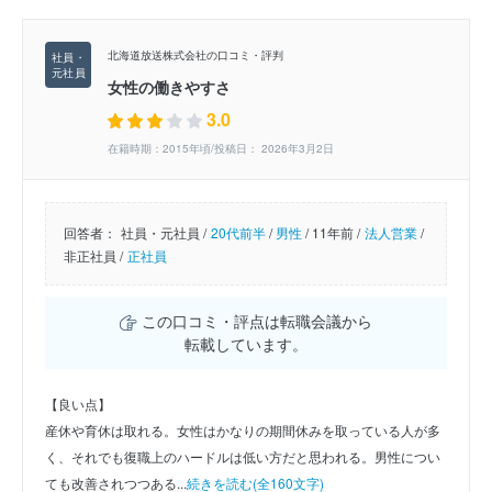
北海道放送株式会社の口コミ・評判
女性の働きやすさ
3.0
在籍時期：2015年頃/投稿日： 2026年3月2日
回答者：
社員・元社員 /
20代前半
/
男性
/
11年前 /
法人営業
/
非正社員 /
正社員
この口コミ・評点は転職会議から
転載しています。
【良い点】
産休や育休は取れる。女性はかなりの期間休みを取っている人が多
く、それでも復職上のハードルは低い方だと思われる。男性につい
ても改善されつつある...
続きを読む(全160文字)