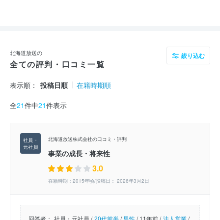
北海道放送の
絞り込む
全ての評判・口コミ一覧
表示順：
投稿日順
在籍時期順
全
21
件中
21
件表示
北海道放送株式会社の口コミ・評判
事業の成長・将来性
3.0
在籍時期：2015年頃/投稿日： 2026年3月2日
回答者：
社員・元社員 /
20代前半
/
男性
/
11年前 /
法人営業
/