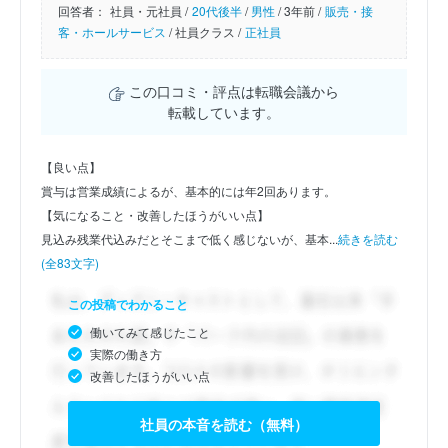
回答者：
社員・元社員 /
20代後半
/
男性
/
3年前 /
販売・接
客・ホールサービス
/
社員クラス /
正社員
この口コミ・評点は転職会議から
転載しています。
【良い点】
賞与は営業成績によるが、基本的には年2回あります。
【気になること・改善したほうがいい点】
見込み残業代込みだとそこまで低く感じないが、基本...
続きを読む
(全83文字)
この投稿でわかること
働いてみて感じたこと
実際の働き方
改善したほうがいい点
社員の本音を読む（無料）