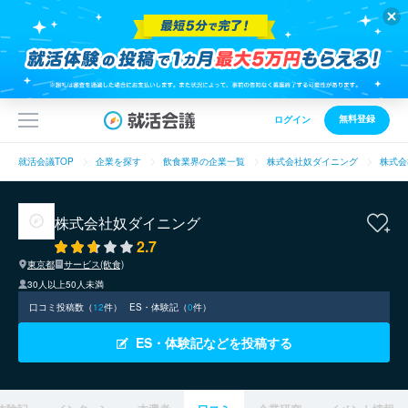
無料登録
ログイン
就活会議TOP
企業を探す
飲食業界の企業一覧
株式会社奴ダイニング
株式会
株式会社奴ダイニング
2.7
東京都
サービス(飲食)
30人以上50人未満
口コミ投稿数（
12
件）
ES・体験記（
0
件）
ES・体験記などを投稿する