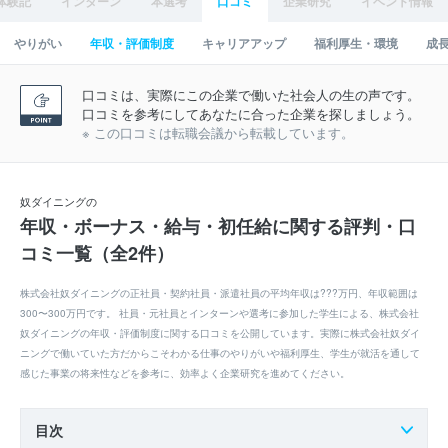
体験記
インターン
本選考
口コミ
企業研究
イベント情報
やりがい
年収・評価制度
キャリアアップ
福利厚生・環境
成
口コミは、実際にこの企業で働いた社会人の生の声です。
口コミを参考にしてあなたに合った企業を探しましょう。
※ この口コミは転職会議から転載しています。
奴ダイニングの
年収・ボーナス・給与・初任給に関する評判・口
コミ一覧（全2件）
株式会社奴ダイニングの正社員・契約社員・派遣社員の平均年収は???万円、年収範囲は
300〜300万円です。 社員・元社員とインターンや選考に参加した学生による、株式会社
奴ダイニングの年収・評価制度に関する口コミを公開しています。実際に株式会社奴ダイ
ニングで働いていた方だからこそわかる仕事のやりがいや福利厚生、学生が就活を通して
感じた事業の将来性などを参考に、効率よく企業研究を進めてください。
目次