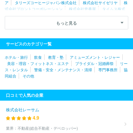
ア
タリーズコーヒージャパン株式会社
株式会社サイゼリヤ
株
式会社プロントコーポレーション
株式会社壱番屋
タイムス株式
会社
スガキコシステムズ株式会社
株式会社木曽路
株式会社な
か卯
株式会社ブロンコビリー
株式会社王将フードサービス
株
もっと見る
式会社シャノアール
株式会社アトム
ユナイテッド＆コレクティ
ブ株式会社
チムニー株式会社
株式会社はなまる分割会社
株式
会社あみやき亭
株式会社松屋フーズホールディングス
株式会社
サービスのカテゴリ一覧
ＪＲ東日本フーズ
株式会社ピーアップ
株式会社ＳＡＮＫＯ Ｍ
ＡＲＫＥＴＩＮＧ ＦＯＯＤＳ
ホテル・旅行
飲食
教育・塾
アミューズメント・レジャー
美容・理容・フィットネス・エステ
ブライダル・冠婚葬祭
リー
ス・レンタル
警備・安全・メンテナンス・清掃
専門事務所
協
同組合
その他
口コミで人気の企業
株式会社レーサム
4.9
業界：
不動産(総合不動産・デベロッパー)