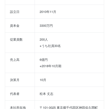
設立日
2010年11月
資本金
3300万円
従業員数
200人
※うち社員30名
売上高
6億円
※2018年10月期
決算月
10月
代表者
松本 丈志
本社所在地
〒101-0025 東京都千代田区神田佐久間町