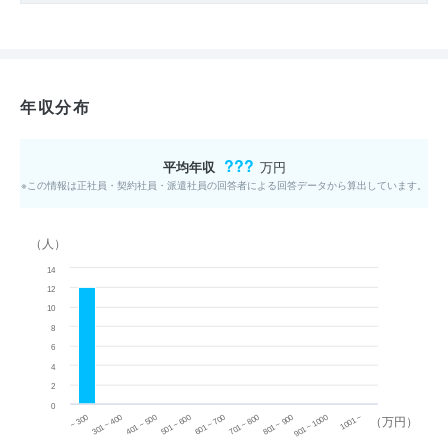
年収分布
???
平均年収
万円
※この情報は正社員・契約社員・派遣社員の回答者による回答データから算出しています。
（人）
14
12
10
8
6
4
2
0
~ 300
701 ~ 800
301 ~ 400
801 ~ 900
401 ~ 500
901 ~ 1000
501 ~ 600
601 ~ 700
1001 ~
（万円）