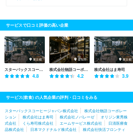
サービスで口コミ評価の高い企業
東京都
愛知県
東京都
スターバックスコーヒージャパン株式会社
株式会社物語コーポレーション
株式会社はま寿司
4.8
4.2
3.9
サービス(飲食) の人気企業の評判・口コミをみる
スターバックスコーヒージャパン株式会社
株式会社物語コーポレー
ション
株式会社はま寿司
株式会社ノバレーゼ
オリジン東秀株
式会社
くら寿司株式会社
エームサービス株式会社
日清医療食
品株式会社
日本マクドナルド株式会社
株式会社快活フロンティ