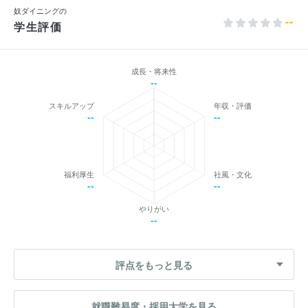
奴ダイニングの
--
学生評価
成長・将来性
--
スキルアップ
年収・評価
--
--
福利厚生
社風・文化
--
--
やりがい
--
評点をもっと見る
就職難易度・採用大学を見る