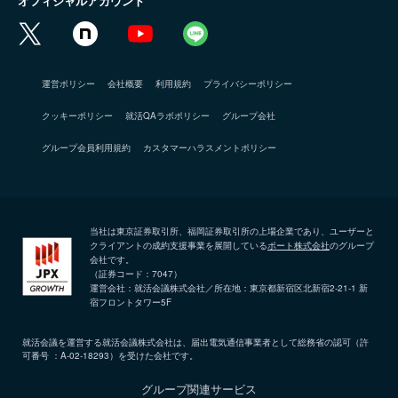
オフィシャルアカウント
運営ポリシー
会社概要
利用規約
プライバシーポリシー
クッキーポリシー
就活QAラボポリシー
グループ会社
グループ会員利用規約
カスタマーハラスメントポリシー
当社は東京証券取引所、福岡証券取引所の上場企業であり、ユーザーと
クライアントの成約支援事業を展開している
ポート株式会社
のグループ
会社です。
（証券コード：7047）
運営会社：就活会議株式会社／所在地：東京都新宿区北新宿2-21-1 新
宿フロントタワー5F
就活会議を運営する就活会議株式会社は、届出電気通信事業者として総務省の認可（許
可番号 ：A-02-18293）を受けた会社です。