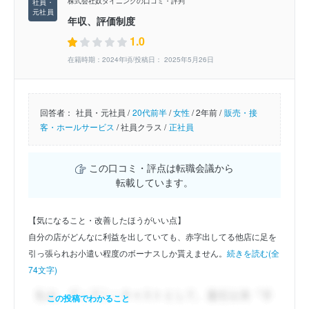
株式会社奴ダイニングの口コミ・評判
年収、評価制度
1.0
在籍時期：2024年頃/投稿日： 2025年5月26日
回答者：
社員・元社員 /
20代前半
/
女性
/
2年前 /
販売・接
客・ホールサービス
/
社員クラス /
正社員
この口コミ・評点は転職会議から
転載しています。
【気になること・改善したほうがいい点】
自分の店がどんなに利益を出していても、赤字出してる他店に足を
引っ張られお小遣い程度のボーナスしか貰えません。
続きを読む(全
74文字)
この投稿でわかること