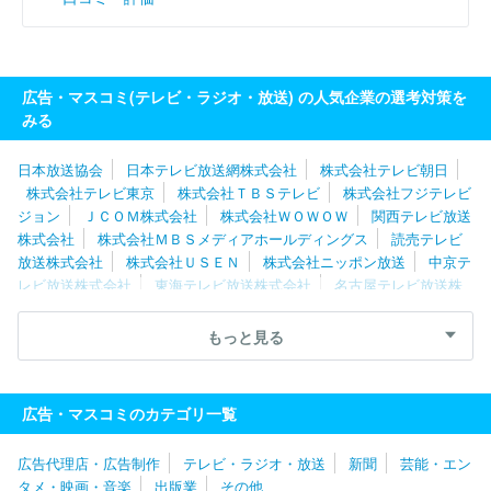
広告・マスコミ(テレビ・ラジオ・放送) の人気企業の選考対策を
みる
日本放送協会
日本テレビ放送網株式会社
株式会社テレビ朝日
株式会社テレビ東京
株式会社ＴＢＳテレビ
株式会社フジテレビ
ジョン
ＪＣＯＭ株式会社
株式会社ＷＯＷＯＷ
関西テレビ放送
株式会社
株式会社ＭＢＳメディアホールディングス
読売テレビ
放送株式会社
株式会社ＵＳＥＮ
株式会社ニッポン放送
中京テ
レビ放送株式会社
東海テレビ放送株式会社
名古屋テレビ放送株
式会社
株式会社ＴＢＳスパークル
スカパーＪＳＡＴ株式会社
テレビ大阪株式会社
株式会社ＴＢＳラジオ
株式会社テレビ西日
もっと見る
本
株式会社文化放送
株式会社ＣＢＣテレビ
株式会社福岡放
送
東京メトロポリタンテレビジョン株式会社
スカパーＪＳＡＴ
株式会社
テレビ愛知株式会社
イッツ・コミュニケーションズ株
広告・マスコミのカテゴリ一覧
式会社
札幌テレビ放送株式会社
株式会社エフエム東京
株式会
社毎日放送
株式会社ＦＭ８０２
株式会社サンテレビジョン
株
広告代理店・広告制作
テレビ・ラジオ・放送
新聞
芸能・エン
式会社東日本放送
株式会社静岡朝日テレビ
株式会社ＢＳ日テレ
タメ・映画・音楽
出版業
その他