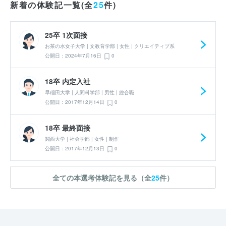
新着の体験記一覧(全
25
件)
25卒 1次面接
お茶の水女子大学 | 文教育学部 | 女性 | クリエイティブ系
公開日：2024年7月16日
0
18卒 内定入社
早稲田大学 | 人間科学部 | 男性 | 総合職
公開日：2017年12月14日
0
18卒 最終面接
関西大学 | 社会学部 | 女性 | 制作
公開日：2017年12月13日
0
全ての本選考体験記を見る（全
25
件）