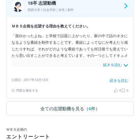
18卒 志望動機
関西大学 | 社会学部 | 女性 | 制作
ＭＢＳ企画を志望する理由を教えてください。
「面白かったよね」と学校で話題に上がったり、家の中で話のネタに
なるような番組を制作することです。番組によってなにか考えたり感
じたりすれば、それがどのような番組であっても何日後でも覚えてい
たり思い出すことができると考えています。その一つとしてドキュメ
ンタリーと映画やドラマの融合したような作品を考えています。ドキ
続きを読む
ュメンタリーは社会・人間に踏み込むことが出来るものですが近づき
づらい部分があると感じています。その入り口を開くためにはドラマ
公開日：2017年12月13日
続きを読む
や映画のエンターテイメントの要素も必要であると考えています。
「情熱大陸」など新しい番組の形を作り続けている部分にも非常に魅
問題を報告する
0
0
力を感じています。そんな貴社で自分だけの番組を作りたいと思い志
望いたします。
全ての志望動機を見る（
4
件）
ＭＢＳ企画の
エントリーシート