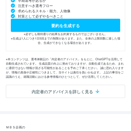
早期選考があるか
注意すべき選考フロー
求められるスキル・能力、人物像
対策として必ずやるべきこと
要約を生成する
※必ずしも期待通りの結果をお約束するものではございません。
※生成は1人につき1日5回までの制限があります。また、全体の上限回数に達した場
合、生成ができなくなる場合があります。
※本コンテンツは、選考体験記の「内定者のアドバイス」をもとに、ChatGPTを活用して
自動生成されています。 生成品質の向上に努めておりますが、自動生成であるため、まれ
に適切ではない情報が混ざる可能性があることを予めご了承ください。 誠に恐れ入ります
が、情報の真偽や正確性につきまして、当サイトは責任を負いかねます。 上記の事項をご
認識のうえ、就職活動における参考情報のひとつとして、ぜひ活用してください。
内定者のアドバイスを詳しく見る
ＭＢＳ企画の