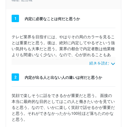
1
内定に必要なことは何だと思うか
テレビ業界を目指すには、やはりその局のカラーを見るこ
とは重要だと思う。後は、絶対に内定してやるぞという強
い気持ちも大事だと思う。業界の都合で内定者数は他業種
よりも間違いなく少ない。なので、心が折れることもあ
る。しっかりやり続ける気持ちも大事。 そして先ほども
続きを読む
述べたが、OB訪問は必ずやっておくべき。その局のカラ
ーを見るには社員さんに会うのが一番。また、直接「〇〇
2
内定が出る人と出ない人の違いは何だと思うか
局ってどんなカラーですか」と聞いて見るのもありだと思
う。
笑顔で楽しそうに話をできるかが重要だと思う。 面接の
本当に最終的な目的としてはこの人と働きたいかを見てい
ると思う。なので、いかに楽しく笑顔で話せるかが重要だ
と思う。それができなかったから100社ほど落ちたのかな
と思う。