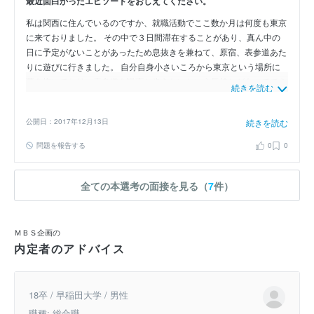
最近面白かったエピソードをおしえてください。
私は関西に住んでいるのですか、就職活動でここ数か月は何度も東京
に来ておりました。 その中で３日間滞在することがあり、真ん中の
日に予定がないことがあったため息抜きを兼ねて、原宿、表参道あた
りに遊びに行きました。 自分自身小さいころから東京という場所に
夢を抱いており、表参道を颯爽と歩きたいという気持ちがあってでき
続きを読む
る限りおしゃれをして歩いておりました。 その時に、ちゃらちゃら
した感じの若めのお兄さんに声をかけられました。 そのお兄さんは
公開日：2017年12月13日
続きを読む
美容師らしく、「お姉さん、髪切りたいと思ってたでしょう」となれ
なれしく話しかけてきたのですが、私もこれでカットモデルデビュー
問題を報告する
0
0
かななんて浮ついていたら、その次の言葉で「５０００円でいー
よ！」と言われ「金、とるんかい」と思った出来事です。
全ての本選考の面接を見る（
7
件）
ＭＢＳ企画の
内定者のアドバイス
18卒 / 早稲田大学 / 男性
職種: 総合職