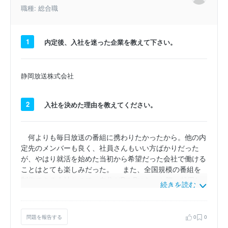
職種: 総合職
1
内定後、入社を迷った企業を教えて下さい。
静岡放送株式会社
2
入社を決めた理由を教えてください。
何よりも毎日放送の番組に携わりたかったから。他の内
定先のメンバーも良く、社員さんもいい方ばかりだった
が、やはり就活を始めた当初から希望だった会社で働ける
ことはとても楽しみだった。 また、全国規模の番組を
制作できる会社なので、自分がDやPになった際、起用し
続きを読む
たい芸能人の方との出演交渉がスムーズに行くと思った。
決して、他の内定先でやりたいことができないわけでは
なかったが、東京もしくは生まれ育った大阪で活躍できる
問題を報告する
0
0
ことを想像すると、やはりMBS企画にした方が幸せなのか