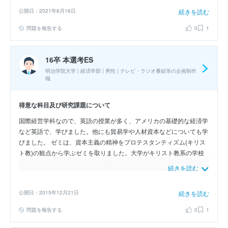
公開日：2021年8月16日
続きを読む
問題を報告する
0
1
16卒 本選考ES
明治学院大学 | 経済学部 | 男性 | テレビ・ラジオ番組等の企画制作
職
得意な科目及び研究課題について
国際経営学科なので、英語の授業が多く、アメリカの基礎的な経済学
など英語で、学びました。他にも貿易学や人材資本などについても学
びました。 ゼミは、資本主義の精神をプロテスタンティズム(キリス
ト教)の観点から学ぶゼミを取りました。大学がキリスト教系の学校
なので、チャペルに参拝したり聖歌を歌ったりしました。 ゼミ論で
続きを読む
はドイツの経済と日本の経済について書きました。ドイツという国が
世界的に見ても模範な国だと思ったので、そこから日本人が何か学べ
公開日：2015年12月21日
続きを読む
ないかという研究をしました。
問題を報告する
0
1