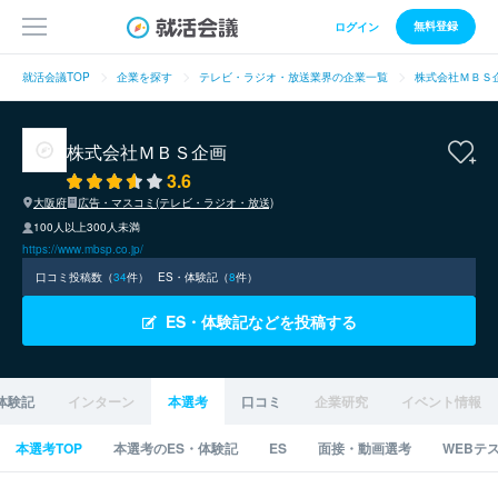
無料登録
ログイン
就活会議TOP
企業を探す
テレビ・ラジオ・放送業界の企業一覧
株式会社ＭＢＳ
株式会社ＭＢＳ企画
3.6
大阪府
広告・マスコミ(テレビ・ラジオ・放送)
100人以上300人未満
https://www.mbsp.co.jp/
口コミ投稿数（
34
件）
ES・体験記（
8
件）
ES・体験記などを投稿する
体験記
インターン
本選考
口コミ
企業研究
イベント情報
本選考TOP
本選考のES・体験記
ES
面接・動画選考
WEBテ