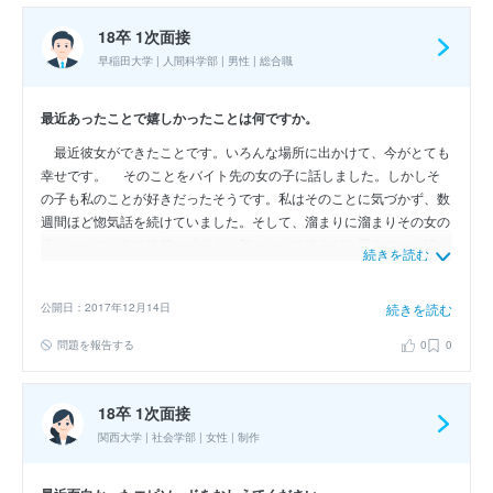
18卒 1次面接
早稲田大学 | 人間科学部 | 男性 | 総合職
最近あったことで嬉しかったことは何ですか。
最近彼女ができたことです。いろんな場所に出かけて、今がとても
幸せです。 そのことをバイト先の女の子に話しました。しかしそ
の子も私のことが好きだったそうです。私はそのことに気づかず、数
週間ほど惚気話を続けていました。そして、溜まりに溜まりその女の
子は、バイト先の後輩に「〇〇（私）さんの彼女どう思う？」と話し
続きを読む
かけ、誹謗したそうでした。その女の子から「絶対にこのことは〇〇
（私）さんに言わないでね」と釘を刺されたそうでしたが、内容が内
公開日：2017年12月14日
続きを読む
容だったので、その後輩は内密に私に教えてくれました。 今現在
確かに幸せですが、言動に気をつけ、惚気話をする相手や愚痴を共有
問題を報告する
0
0
する相手はしっかり吟味しなければならないと感じました。
18卒 1次面接
関西大学 | 社会学部 | 女性 | 制作