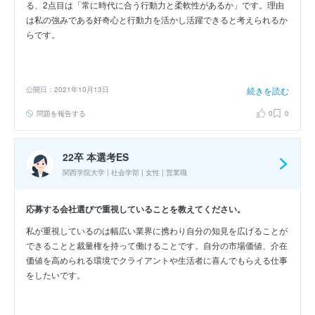
る、2点目は「常に時代に合う行動力と柔軟性があるか」です。理由
は私の強みである好奇心と行動力を活かし活躍できると考えられるか
らです。
公開日：2021年10月13日
続きを読む
問題を報告する
0
0
22卒 本選考ES
関西学院大学 | 社会学部 | 女性 | 営業職
応募する会社選びで重視していることを教えてください。
私が重視しているのは幅広い業界に携わり自分の知見を広げることが
できることと裁量権を持って働けることです。自分の市場価値、介在
価値を高められる環境でクライアントや生活者に喜んでもらえる仕事
をしたいです。