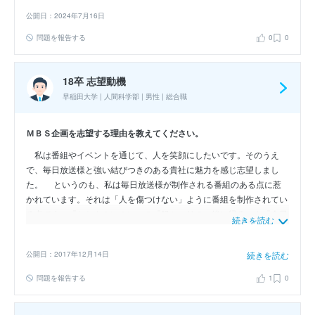
公開日：2024年7月16日
問題を報告する
0
0
18卒 志望動機
早稲田大学 | 人間科学部 | 男性 | 総合職
ＭＢＳ企画を志望する理由を教えてください。
私は番組やイベントを通じて、人を笑顔にしたいです。そのうえ
で、毎日放送様と強い結びつきのある貴社に魅力を感じ志望しまし
た。 というのも、私は毎日放送様が制作される番組のある点に惹
かれています。それは「人を傷つけない」ように番組を制作されてい
る点です。『ちちんぷいぷい』の『銀シャリの一緒に帰ろ』や『今日
続きを読む
の晩ごはんなに？』など、人の笑顔あふれるコーナーは「人を傷つけ
ない」番組の象徴だと思います。 貴社はその子会社として、毎日
公開日：2017年12月14日
続きを読む
放送様の信念に基づいて活動されていると思います。そのため入社
後、「人を傷つけない」という点に共感しながら働けると感じまし
問題を報告する
1
0
た。これは人を笑顔にする為に、必要不可欠な要素だと思います。