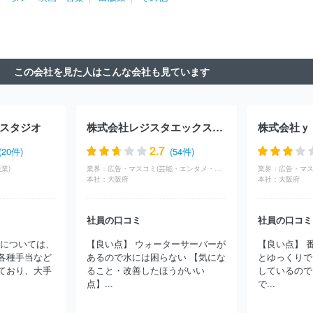
株式会社宮城テレビ放送
株式会社ＢＳ－ＴＢＳ
株式会社テレビ
静岡
株式会社中国放送
株式会社テレビ埼玉
東北放送株式会
社
千葉テレビ放送株式会社
株式会社ビーエスフジ
北海道文化
放送株式会社
株式会社テレビ神奈川
株式会社静岡第一テレビ
静岡放送株式会社
株式会社テレビ新広島
北海道放送株式会社
この会社を見た人はこんな会社も見ています
スタジオ
株式会社レジスタエックスワン
2.7
(20件)
(54件)
業)
業界：
広告・マスコミ(芸能・エンタメ・映画・音楽)
業界：
本社：
大阪府
本社：
大阪府
社員の口コミ
社員の口コミ
生については、
【良い点】 ウォーターサーバーが
【良い点】 
各種手当など
あるので水には困らない 【気にな
とゆっくりで
ており、大手
ること・改善したほうがいい
しているので
点】...
で...