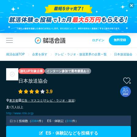
無料登録
ログイン
就活会議TOP
企業を探す
テレビ・ラジオ・放送業界の企業一覧
日本放送協会
謝礼UP対象企業
インターン参加で選考優遇あり
日本放送協会
3.9
東京都
広告・マスコミ(テレビ・ラジオ・放送)
1万人以上
http://www.nhk.or.jp
口コミ投稿数（
2384
件）
ES・体験記（
316
件）
ES・体験記などを投稿する