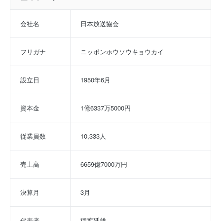
会社名
日本放送協会
フリガナ
ニッポンホウソウキョウカイ
設立日
1950年6月
資本金
1億6337万5000円
従業員数
10,333人
売上高
6659億7000万円
決算月
3月
代表者
稲葉延雄