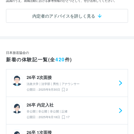
認識のうえ、就職活動における参考情報のひとつとして、ぜひ活用してください。
内定者のアドバイスを詳しく見る
日本放送協会の
新着の体験記一覧(全
420
件)
26卒 2次面接
法政大学 | 法学部 | 男性 | アナウンサー
公開日：2025年9月30日
2
26卒 内定入社
非公開 | 非公開 | 非公開 | 記者
公開日：2025年9月18日
17
26卒 1次面接