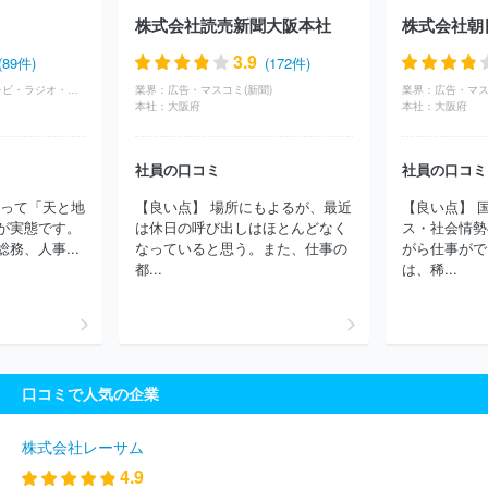
株式会社読売新聞大阪本社
株式会社朝
3.9
(89件)
(172件)
広告・マスコミ(テレビ・ラジオ・放送)
業界：
広告・マスコミ(新聞)
業界：
広告・マス
本社：
大阪府
本社：
大阪府
社員の口コミ
社員の口コミ
よって「天と地
【良い点】 場所にもよるが、最近
【良い点】 
が実態です。
は休日の呼び出しはほとんどなく
ス・社会情勢
務、人事...
なっていると思う。また、仕事の
がら仕事がで
都...
は、稀...
口コミで人気の企業
株式会社レーサム
4.9