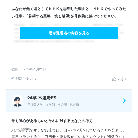
あなたが働く場としてＮＨＫを志望した理由と、ＮＨＫでやってみた
い仕事 (「希望する業務」第１希望)を具体的に述べてください。
選考通過者の内容を見る
公開日：2026年1月21日
問題を報告する
2
1
24卒 本選考ES
早稲田大学 | 文学部 | 非公開 | 総合職
最も関心があるものとそれに対するあなたの考え
パパ活問題です。SNS上では、自らパパ活をしていることを公表し、
毎日ブランド物と１万円冊の束を載せているアカウントが複数存在す