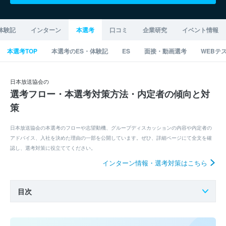
体験記
インターン
本選考
口コミ
企業研究
イベント情報
本選考TOP
本選考のES・体験記
ES
面接・動画選考
WEBテ
日本放送協会の
選考フロー・本選考対策方法・内定者の傾向と対
策
日本放送協会の本選考のフローや志望動機、グループディスカッションの内容や内定者の
アドバイス、入社を決めた理由の一部を公開しています。ぜひ、詳細ページにて全文を確
認し、選考対策に役立ててください。
インターン情報・選考対策はこちら
目次