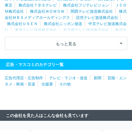
東京
株式会社ＴＢＳテレビ
株式会社フジテレビジョン
ＪＣＯ
Ｍ株式会社
株式会社ＷＯＷＯＷ
関西テレビ放送株式会社
株式
会社ＭＢＳメディアホールディングス
読売テレビ放送株式会社
株式会社ＵＳＥＮ
株式会社ニッポン放送
中京テレビ放送株式会
社
東海テレビ放送株式会社
名古屋テレビ放送株式会社
株式会
社ＴＢＳスパークル
スカパーＪＳＡＴ株式会社
テレビ大阪株式
会社
株式会社ＴＢＳラジオ
株式会社テレビ西日本
株式会社文
もっと見る
化放送
株式会社ＣＢＣテレビ
株式会社福岡放送
東京メトロポ
リタンテレビジョン株式会社
スカパーＪＳＡＴ株式会社
株式会
社ＭＢＳ企画
テレビ愛知株式会社
イッツ・コミュニケーション
広告・マスコミのカテゴリ一覧
ズ株式会社
札幌テレビ放送株式会社
株式会社エフエム東京
株
式会社毎日放送
株式会社ＦＭ８０２
株式会社サンテレビジョン
広告代理店・広告制作
テレビ・ラジオ・放送
新聞
芸能・エン
株式会社東日本放送
株式会社静岡朝日テレビ
株式会社ＢＳ日テ
タメ・映画・音楽
出版業
その他
レ
株式会社宮城テレビ放送
株式会社ＢＳ－ＴＢＳ
株式会社テ
レビ静岡
株式会社中国放送
株式会社テレビ埼玉
東北放送株式
会社
千葉テレビ放送株式会社
株式会社ビーエスフジ
北海道文
化放送株式会社
株式会社テレビ神奈川
株式会社静岡第一テレビ
静岡放送株式会社
株式会社テレビ新広島
北海道放送株式会社
この会社を見た人はこんな会社も見ています