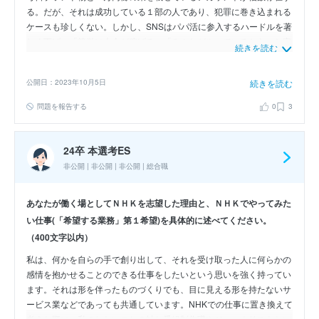
る。だが、それは成功している１部の人であり、犯罪に巻き込まれる
ケースも珍しくない。しかし、SNSはパパ活に参入するハードルを著
しく下げ、「簡単に大金が稼げる」「みんながやっているから」と安
続きを読む
易に始める人も出てきており、中学生や高校生でもパパ活をしている
子がいるそうだ。SNSだけでなく、コロナ禍で悪化した貧困の問題も
公開日：2023年10月5日
続きを読む
パパ活を要因になっていることも目を向けなければならない。参入し
ている女性たちが増え、価格競争も激しくなりより過激になっていく
問題を報告する
0
3
のではないだろうかと考えている。
24卒 本選考ES
非公開 | 非公開 | 非公開 | 総合職
あなたが働く場としてＮＨＫを志望した理由と、ＮＨＫでやってみた
い仕事(「希望する業務」第１希望)を具体的に述べてください。
（400文字以内）
私は、何かを自らの手で創り出して、それを受け取った人に何らかの
感情を抱かせることのできる仕事をしたいという思いを強く持ってい
ます。それは形を伴ったものづくりでも、目に見える形を持たないサ
ービス業などであっても共通しています。NHKでの仕事に置き換えて
考えた際に、私のしたいことの軸と番組制作職やジャーナリストとい