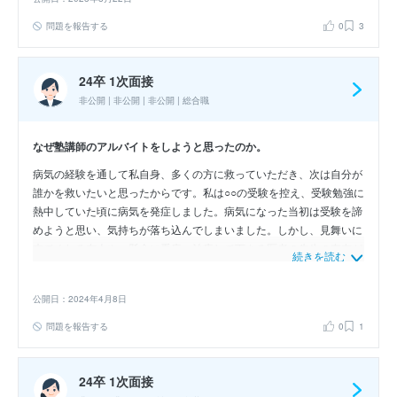
問題を報告する
0
3
24卒 1次面接
非公開 | 非公開 | 非公開 | 総合職
なぜ塾講師のアルバイトをしようと思ったのか。
病気の経験を通して私自身、多くの方に救っていただき、次は自分が
誰かを救いたいと思ったからです。私は○○の受験を控え、受験勉強に
熱中していた頃に病気を発症しました。病気になった当初は受験を諦
めようと思い、気持ちが落ち込んでしまいました。しかし、見舞いに
来てくれる友人や、懸命に看病・治療して下さる医者の先生の存在が
続きを読む
あり、そういった姿に救われて、もう一度目標に向かって走り出すこ
とができました。そこで、次は自分が誰かの背中を押したり、サポー
公開日：2024年4月8日
トしていきたという思いがあり、塾講師のアルバイトを通して、勉強
に励む子供たちを助けることにしました。
問題を報告する
0
1
24卒 1次面接