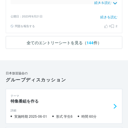
続きを読む
った仕事がリンクするのではないかと考えました。ディレクターであ
れば、自分の関わった番組を通して視聴者に喜怒哀楽や、ポジティ
公開日：2023年9月21日
続きを読む
ブ、ネガティブなどといった様々な感情を持ってもらうことができま
す。ジャーナリストであれば、情報の最前線に立って、正しく、わか
問題を報告する
0
2
りやすく、自分の言葉で視聴者に伝えることができます。とても有意
義で、私自身の叶えたい思いと通じる仕事だと思います。
全てのエントリーシートを見る（
144
件）
日本放送協会の
グループディスカッション
テーマ
特集番組を作る
詳細
実施時期 2025-06-01
形式 学生6
時間 60分