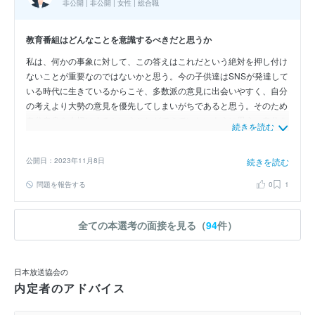
非公開 | 非公開 | 女性 | 総合職
教育番組はどんなことを意識するべきだと思うか
私は、何かの事象に対して、この答えはこれだという絶対を押し付け
ないことが重要なのではないかと思う。今の子供達はSNSが発達して
いる時代に生きているからこそ、多数派の意見に出会いやすく、自分
の考えより大勢の意見を優先してしまいがちであると思う。そのため
自分自身を大切にするということができていないように思う。自分を
続きを読む
第一に考えていいということを伝えるためにも、正解を押し付けるよ
うな内容にはしてはいけないと考える。
公開日：2023年11月8日
続きを読む
問題を報告する
0
1
全ての本選考の面接を見る（
94
件）
日本放送協会の
内定者のアドバイス