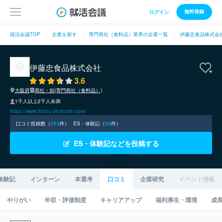
無料登録
ログイン
就活会議TOP
企業を探す
専門商社（食料品）業界の企業一覧
伊藤忠食品株式会
伊藤忠食品株式会社
3.6
大阪府
商社・卸(専門商社（食料品）)
1千人以上2千人未満
https://www.itochu-shokuhin.com/
口コミ投稿数（
253
件）
ES・体験記（
39
件）
ES・体験記などを投稿する
体験記
インターン
本選考
口コミ
企業研究
イベント情報
やりがい
年収・評価制度
キャリアアップ
福利厚生・環境
成