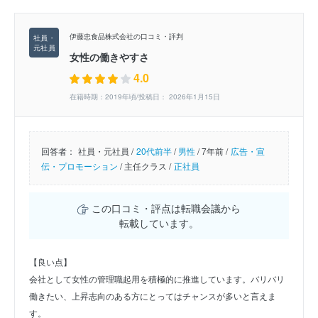
伊藤忠食品株式会社の口コミ・評判
女性の働きやすさ
4.0
在籍時期：2019年頃/投稿日： 2026年1月15日
回答者：
社員・元社員 /
20代前半
/
男性
/
7年前 /
広告・宣
伝・プロモーション
/
主任クラス /
正社員
この口コミ・評点は転職会議から
転載しています。
【良い点】
会社として女性の管理職起用を積極的に推進しています。バリバリ
働きたい、上昇志向のある方にとってはチャンスが多いと言えま
す。