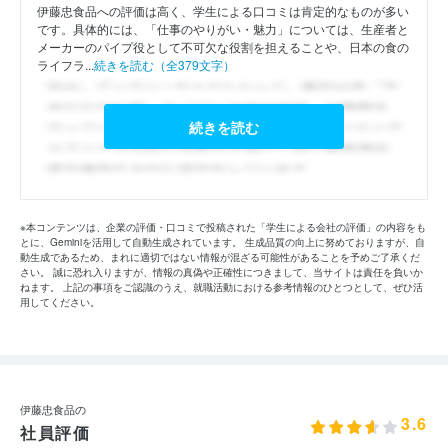
伊藤忠食品への評価は高く、学生による口コミは肯定的なものが多い
です。具体的には、「仕事のやりがい・魅力」については、生産者と
メーカーのパイプ役として不可欠な役割を担えることや、日本の食の
ライフラ...
続きを読む（全379文字）
続きを読む
※本コンテンツは、企業の評価・口コミで投稿された「学生による会社の評価」の内容をも
とに、Geminiを活用して自動生成されています。 生成品質の向上に努めておりますが、自
動生成であるため、まれに適切ではない情報が混ざる可能性があることを予めご了承くだ
さい。 誠に恐れ入りますが、情報の真偽や正確性につきまして、当サイトは責任を負いか
ねます。 上記の事項をご認識のうえ、就職活動における参考情報のひとつとして、ぜひ活
用してください。
伊藤忠食品の
3.6
社員評価