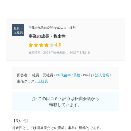
伊藤忠食品株式会社の口コミ・評判
事業の成長・将来性
4.0
在籍時期：2024年頃/投稿日： 2026年2月21日
回答者：
社員・元社員 /
20代後半
/
男性
/
2年前 /
法人営業
/
主任クラス /
正社員
この口コミ・評点は転職会議から
転載しています。
【良い点】
将来性としては問屋業だけの脱却に非常に積極的である。