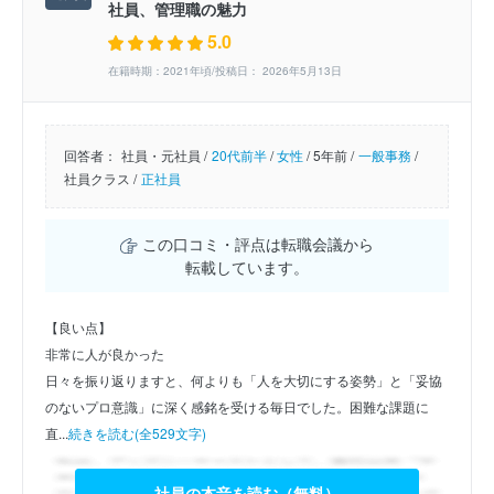
社員、管理職の魅力
5.0
在籍時期：2021年頃/投稿日： 2026年5月13日
回答者：
社員・元社員 /
20代前半
/
女性
/
5年前 /
一般事務
/
社員クラス /
正社員
この口コミ・評点は転職会議から
転載しています。
【良い点】
非常に人が良かった
日々を振り返りますと、何よりも「人を大切にする姿勢」と「妥協
のないプロ意識」に深く感銘を受ける毎日でした。困難な課題に
直...
続きを読む(全529文字)
社員の本音を読む（無料）