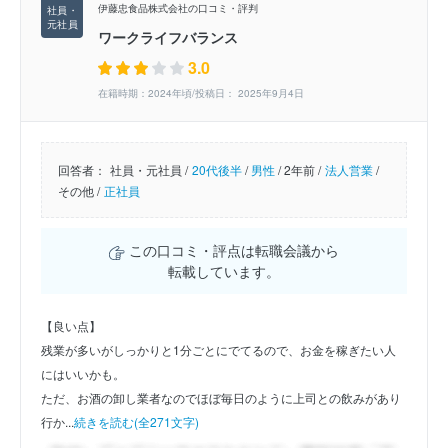
伊藤忠食品株式会社の口コミ・評判
ワークライフバランス
3.0
在籍時期：2024年頃/投稿日： 2025年9月4日
回答者：
社員・元社員 /
20代後半
/
男性
/
2年前 /
法人営業
/
その他 /
正社員
この口コミ・評点は転職会議から
転載しています。
【良い点】
残業が多いがしっかりと1分ごとにでてるので、お金を稼ぎたい人
にはいいかも。
ただ、お酒の卸し業者なのでほぼ毎日のように上司との飲みがあり
行か...
続きを読む(全271文字)