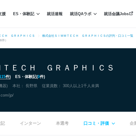
支援
ES・体験記
就活速報
就活QAラボ
就活会議Jobs
ＥＣＨ ＧＲＡＰＨＩＣＳ
株式会社ＳＩＭＭＴＥＣＨ ＧＲＡＰＨＩＣＳの評判・口コミ一覧
8件）
ＭＴＥＣＨ ＧＲＡＰＨＩＣＳ
115
件)
ES・体験記(
0
件)
機器)
本社：
長野県
従業員数： 300人以上1千人未満
.com/jp/
験記
インターン
本選考
口コミ・評価
企