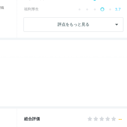
理職
福利厚生
3.7
成長・将来性
2.0
評点をもっと見る
社員・管理職
2.6
ワークライフ
3.1
女性の働きやすさ
3.2
入社後のギャップ
3.9
退職理由
2.1
--
総合評価