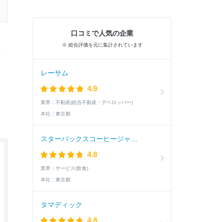
口コミで人気の企業
※ 総合評価を元に集計されています
レーサム
4.9
業界：
不動産(総合不動産・デベロッパー)
本社：
東京都
スターバックスコーヒージャパン
4.8
業界：
サービス(飲食)
本社：
東京都
タマディック
4.8