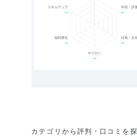
スキルアップ
年収・評
--
--
福利厚生
社風・文
--
--
やりがい
--
カテゴリから評判・口コミを