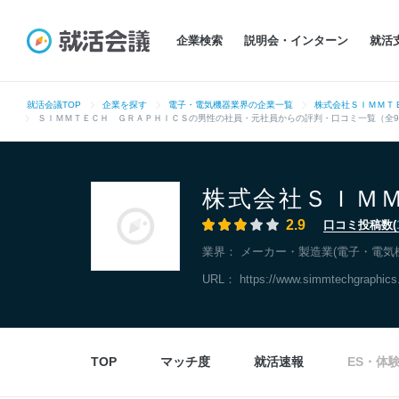
企業検索
説明会・インターン
就活
就活会議TOP
企業を探す
電子・電気機器業界の企業一覧
株式会社ＳＩＭＭＴ
ＳＩＭＭＴＥＣＨ ＧＲＡＰＨＩＣＳの男性の社員・元社員からの評判・口コミ一覧（全9
株式会社ＳＩＭ
2.9
口コミ投稿数(
業界：
メーカー・製造業(電子・電気
URL：
https://www.simmtechgraphics
TOP
マッチ度
就活速報
ES・体