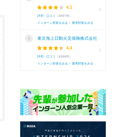
4.1
評判・口コミ
（4697件）
インターン対策をみる
/
選考対策をみる
東京海上日動火災保険株式会社
4.4
評判・口コミ
（4396件）
インターン対策をみる
/
選考対策をみる