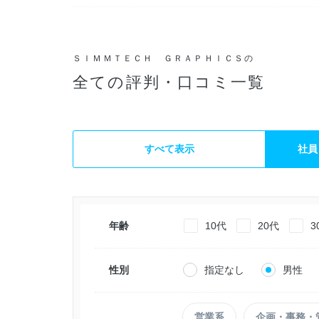
ＳＩＭＭＴＥＣＨ ＧＲＡＰＨＩＣＳの
全ての評判・口コミ一覧
すべて表示
社員
年齢
10代
20代
3
性別
指定なし
男性
営業系
企画・事務・