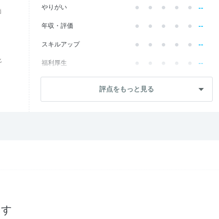
--
やりがい
価
--
年収・評価
--
スキルアップ
化
--
福利厚生
--
成長・将来性
評点をもっと見る
--
社員・管理職
--
ワークライフ
--
社風・文化
--
女性の働きやすさ
--
入社後のギャップ
--
入社難易度
探す
--
おすすめ度