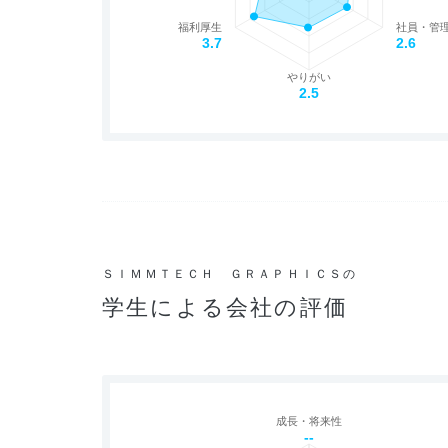
福利厚生
社員・管
3.7
2.6
やりがい
2.5
ＳＩＭＭＴＥＣＨ ＧＲＡＰＨＩＣＳの
学生による会社の評価
成長・将来性
--