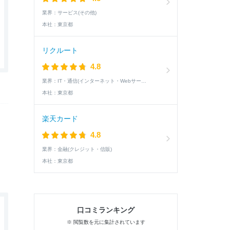
業界：
サービス(その他)
本社：
東京都
リクルート
4.8
業界：
IT・通信(インターネット・Webサービス)
本社：
東京都
楽天カード
4.8
業界：
金融(クレジット・信販)
本社：
東京都
口コミランキング
※ 閲覧数を元に集計されています