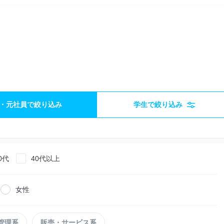
・元社員で絞り込み
学生で絞り込み
0代
40代以上
女性
管理系
販売・サービス系