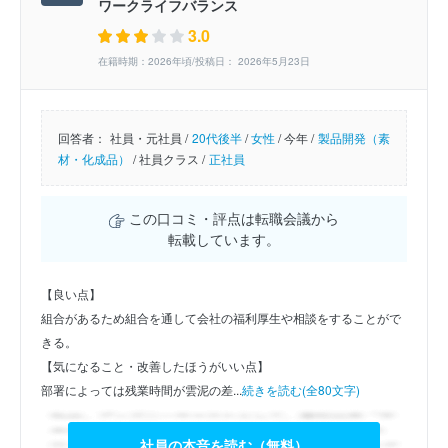
ワークライフバランス
3.0
在籍時期：2026年頃/投稿日： 2026年5月23日
回答者：
社員・元社員 /
20代後半
/
女性
/
今年 /
製品開発（素
材・化成品）
/
社員クラス /
正社員
この口コミ・評点は転職会議から
転載しています。
【良い点】
組合があるため組合を通して会社の福利厚生や相談をすることがで
きる。
【気になること・改善したほうがいい点】
部署によっては残業時間が雲泥の差...
続きを読む(全80文字)
社員の本音を読む（無料）