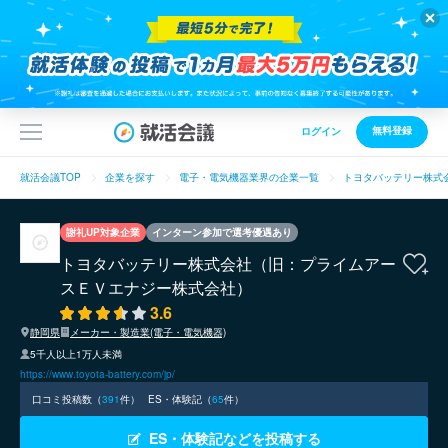
無料登録
ログイン
就活会議TOP
企業を探す
電子・電気機器業界の企業一覧
トヨタバッテリー株式
謝礼UP対象企業
インターン参加で選考優遇あり
トヨタバッテリー株式会社（旧：プライムアー
スＥＶエナジー株式会社）
3.6
静岡県
メーカー・製造業(電子・電気機器)
5千人以上1万人未満
https://www.toyota-battery.com/jp/
口コミ投稿数（
391
件）
ES・体験記（
65
件）
ES・体験記などを投稿する