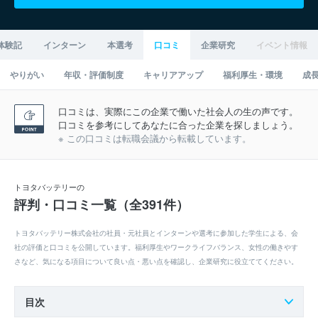
体験記
インターン
本選考
口コミ
企業研究
イベント情報
やりがい
年収・評価制度
キャリアアップ
福利厚生・環境
成
口コミは、実際にこの企業で働いた社会人の生の声です。
口コミを参考にしてあなたに合った企業を探しましょう。
※ この口コミは転職会議から転載しています。
トヨタバッテリーの
評判・口コミ一覧（全391件）
トヨタバッテリー株式会社の社員・元社員とインターンや選考に参加した学生による、会
社の評価と口コミを公開しています。福利厚生やワークライフバランス、女性の働きやす
さなど、気になる項目について良い点・悪い点を確認し、企業研究に役立ててください。
目次