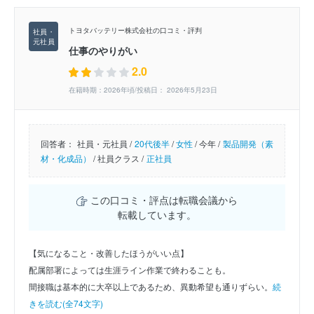
トヨタバッテリー株式会社の口コミ・評判
仕事のやりがい
2.0
在籍時期：2026年頃/投稿日： 2026年5月23日
回答者：
社員・元社員 /
20代後半
/
女性
/
今年 /
製品開発（素
材・化成品）
/
社員クラス /
正社員
この口コミ・評点は転職会議から
転載しています。
【気になること・改善したほうがいい点】
配属部署によっては生涯ライン作業で終わることも。
間接職は基本的に大卒以上であるため、異動希望も通りずらい。
続
きを読む(全74文字)