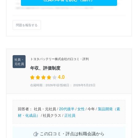
問題を報告する
トヨタバッテリー株式会社の口コミ・評判
年収、評価制度
4.0
在籍時期：2026年頃/投稿日： 2026年5月23日
回答者：
社員・元社員 /
20代後半
/
女性
/
今年 /
製品開発（素
材・化成品）
/
社員クラス /
正社員
この口コミ・評点は転職会議から