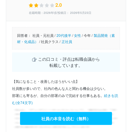
2.0
在籍時期：2026年頃/投稿日： 2026年5月23日
回答者：
社員・元社員 /
20代後半
/
女性
/
今年 /
製品開発（素
材・化成品）
/
社員クラス /
正社員
この口コミ・評点は転職会議から
転載しています。
【気になること・改善したほうがいい点】
社員数が多いので、社内の色んな人と関わる機会は少ない。
部署にも寄るが、自分の部署のみで完結する仕事もある。
続きを読
む(全74文字)
社員の本音を読む（無料）