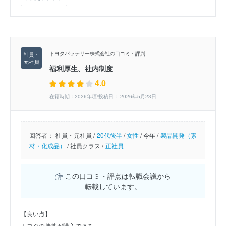
トヨタバッテリー株式会社の口コミ・評判
福利厚生、社内制度
4.0
在籍時期：2026年頃/投稿日： 2026年5月23日
回答者：
社員・元社員 /
20代後半
/
女性
/
今年 /
製品開発（素
材・化成品）
/
社員クラス /
正社員
この口コミ・評点は転職会議から
転載しています。
【良い点】
トヨタの持株が購入できる。