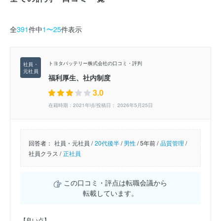
全
391
件中
1〜25
件表示
トヨタバッテリー株式会社の口コミ・評判
福利厚生、社内制度
3.0
在籍時期：2021年頃/投稿日： 2026年5月25日
回答者：
社員・元社員 /
20代後半
/
男性
/
5年前 /
品質管理
/
社員クラス /
正社員
この口コミ・評点は転職会議から
転載しています。
【良い点】