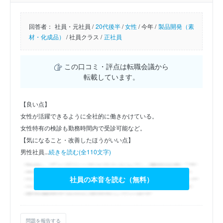
回答者：
社員・元社員 /
20代後半
/
女性
/
今年 /
製品開発（素
材・化成品）
/
社員クラス /
正社員
この口コミ・評点は転職会議から
転載しています。
【良い点】
女性が活躍できるように全社的に働きかけている。
女性特有の検診も勤務時間内で受診可能など。
【気になること・改善したほうがいい点】
男性社員...
続きを読む(全110文字)
社員の本音を読む（無料）
問題を報告する