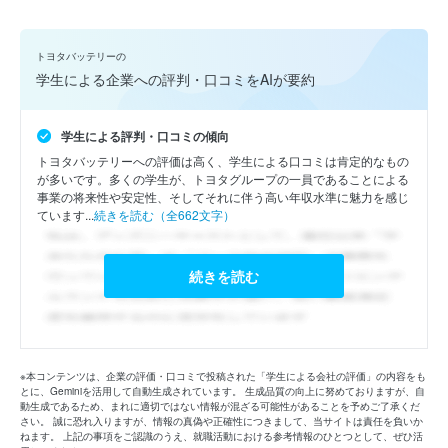
トヨタバッテリーの
学生による企業への評判・口コミをAIが要約
学生による評判・口コミの傾向
トヨタバッテリーへの評価は高く、学生による口コミは肯定的なもの
が多いです。多くの学生が、トヨタグループの一員であることによる
事業の将来性や安定性、そしてそれに伴う高い年収水準に魅力を感じ
ています...
続きを読む（全662文字）
続きを読む
※本コンテンツは、企業の評価・口コミで投稿された「学生による会社の評価」の内容をも
とに、Geminiを活用して自動生成されています。 生成品質の向上に努めておりますが、自
動生成であるため、まれに適切ではない情報が混ざる可能性があることを予めご了承くだ
さい。 誠に恐れ入りますが、情報の真偽や正確性につきまして、当サイトは責任を負いか
ねます。 上記の事項をご認識のうえ、就職活動における参考情報のひとつとして、ぜひ活