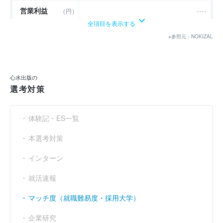
営業利益
----
（円）
全項目を表示する
経常利益
----
（円）
※参照元：NOKIZAL
当期純利益
----
（円）
利益余剰金
----
（円）
心水出版の
選考対策
売上伸び率
----
（％）
営業利益率
----
（％）
体験記・ES一覧
経常利益率
----
（％）
本選考対策
インターン
就活速報
マッチ度（就職難易度・採用大学）
企業研究