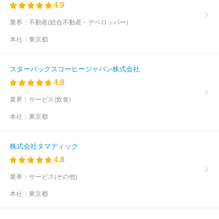
4.9
株式会社湘南ゼミナール
株式会社臨海
株式会社学究社
株式
会社アガトス
ジェイ・マックス株式会社
株式会社さなる
株式
業界：
不動産(総合不動産・デベロッパー)
会社ＭＡＸＩＳエデュケーション
株式会社中萬学院
株式会社個
本社：
東京都
学舎
株式会社タイクーン
株式会社早稲田アカデミー
株式会社
四谷学院
株式会社サン・ヤマモト
株式会社横浜八景島
株式会
社オン・ザ・プラネット
株式会社ロボット科学教育
独立行政法
スターバックスコーヒージャパン株式会社
人高齢・障害・求職者雇用支援機構
キャリアフィールド株式会社
4.8
株式会社オンワード樫山
株式会社明光ネットワークジャパン
株
式会社ユーキャン
株式会社トライグループ
株式会社ピーアップ
業界：
サービス(飲食)
株式会社エイチ・エム・グループ
株式会社日本教育協会
株式会
社マイクロメイツ
株式会社ナガセ
株式会社リカレント
株式会
本社：
東京都
社イトマンスイミングスクール
株式会社ステップ
株式会社リッ
クプレイス
株式会社ＴＯＥＺ
株式会社コヤマドライビングスク
ール
株式会社三葉
株式会社サフネ
株式会社昇英塾
株式会
株式会社タマディック
社英進
慶應アカデミー株式会社
ほか(1134件)
4.8
業界：
サービス(その他)
本社：
東京都