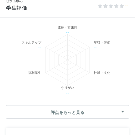
心水出版の
--
学生評価
成長・将来性
--
スキルアップ
年収・評価
--
--
福利厚生
社風・文化
--
--
やりがい
--
評点をもっと見る