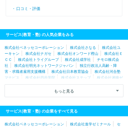
口コミ・評価
サービス(教育・塾) の人気企業をみる
株式会社ベネッセコーポレーション
株式会社さなる
株式会社ユ
ーキャン
株式会社ナガセ
株式会社オンワード樫山
株式会社Ｅ
ＣＣ
株式会社トライグループ
株式会社成学社
チモロ株式会
社
株式会社明光ネットワークジャパン
独立行政法人高齢・障
害・求職者雇用支援機構
株式会社日本教育協会
株式会社河合塾
マナビス
株式会社四谷学院
株式会社ステップ
株式会社湘南ゼ
ミナール
株式会社成基
株式会社早稲田アカデミー
株式会社浜
学園
株式会社京進
株式会社アクアプランネット
株式会社マン
もっと見る
ツーマンアカデミー
株式会社ＭＡＸＩＳエデュケーション
株式
会社ウィザス
株式会社臨海
株式会社ピーアップ
株式会社学究
社
株式会社こうゆう
株式会社法学館
株式会社中萬学院
サービス(教育・塾) の企業をすべて見る
株式会社ベネッセコーポレーション
株式会社進学ゼミナール
セ