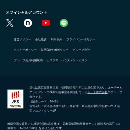
オフィシャルアカウント
運営ポリシー
会社概要
利用規約
プライバシーポリシー
クッキーポリシー
就活QAラボポリシー
グループ会社
グループ会員利用規約
カスタマーハラスメントポリシー
当社は東京証券取引所、福岡証券取引所の上場企業であり、ユーザーと
クライアントの成約支援事業を展開している
ポート株式会社
のグループ
会社です。
（証券コード：7047）
運営会社：就活会議株式会社／所在地：東京都新宿区北新宿2-21-1 新
宿フロントタワー5F
就活会議を運営する就活会議株式会社は、届出電気通信事業者として総務省の認可（許
可番号 ：A-02-18293）を受けた会社です。