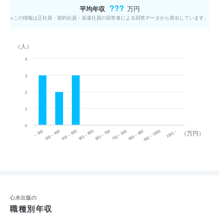
???
平均年収
万円
※この情報は正社員・契約社員・派遣社員の回答者による回答データから算出しています。
（人）
4
3
2
1
0
~ 300
701 ~ 800
301 ~ 400
801 ~ 900
401 ~ 500
901 ~ 1000
501 ~ 600
601 ~ 700
1001 ~
（万円）
心水出版の
職種別年収