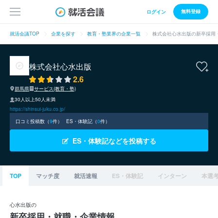
無料登録
ログイン
就活会議TOP
企業を探す
教育・塾業界の企業一覧
株式会社心水出版の新卒採用
株式会社心水出版
2.6
群馬県
サービス(教育・塾)
30人以上50人未満
https://shinsui-juku.co.jp/
口コミ投稿数（
9
件）
ES・体験記（
0
件）
ES・体験記などを投稿する
TOP
マッチ度
就活速報
ES・体験記
インターン
本選
心水出版の
新卒採用・就職・企業情報